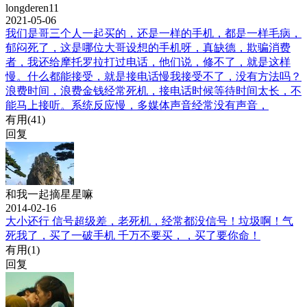
longderen11
2021-05-06
我们是哥三个人一起买的，还是一样的手机，都是一样毛病，
郁闷死了，这是哪位大哥设想的手机呀，真缺德，欺骗消费
者，我还给摩托罗拉打过电话，他们说，修不了，就是这样
慢。什么都能接受，就是接电话慢我接受不了，没有方法吗？
浪费时间，浪费金钱经常死机，接电话时候等待时间太长，不
能马上接听。系统反应慢，多媒体声音经常没有声音，
有用(
41
)
回复
和我一起摘星星嘛
2014-02-16
大小还行 信号超级差，老死机，经常都没信号！垃圾啊！气
死我了，买了一破手机 千万不要买，，买了要你命！
有用(
1
)
回复