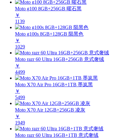
Moto g100 8GB+256GB 曜石黑
￥
1139
Moto g100s 8GB+128GB 陨黑色
￥
1029
Moto razr 60 Ultra 16GB+256GB 意式奢绒
￥
4499
Moto X70 Air Pro 16GB+1TB 墨岚黑
￥
5499
Moto X70 Air 12GB+256GB 凌灰
￥
1949
Moto razr 60 Ultra 16GB+1TB 意式奢绒