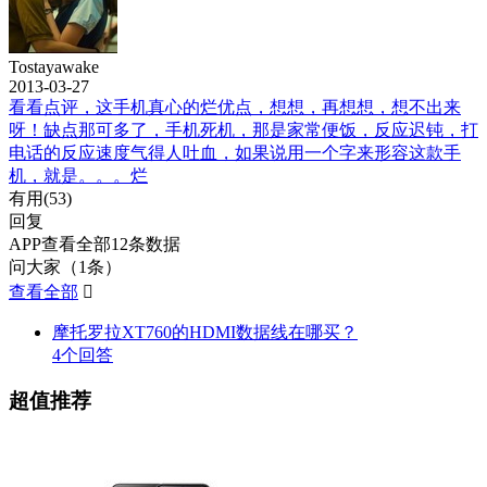
Tostayawake
2013-03-27
看看点评，这手机真心的烂优点，想想，再想想，想不出来
呀！缺点那可多了，手机死机，那是家常便饭，反应迟钝，打
电话的反应速度气得人吐血，如果说用一个字来形容这款手
机，就是。。。烂
有用(
53
)
回复
APP查看全部12条数据
问大家（1条）
查看全部

摩托罗拉XT760的HDMI数据线在哪买？
4个回答
超值推荐