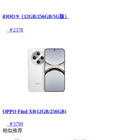
iQOO 9（12GB/256GB/5G版）
￥
2378
OPPO Find X8(12GB/256GB)
￥
3799
相似推荐