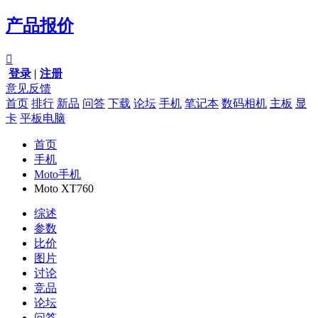
产品报价

登录
|
注册
意见反馈
首页
排行
新品
问答
下载
论坛
手机
笔记本
数码相机
主板
显
卡
平板电脑
首页
手机
Moto手机
Moto XT760
综述
参数
比价
图片
讨论
竞品
论坛
问答