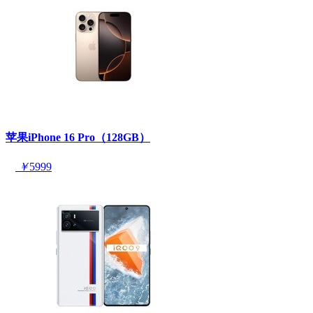
苹果iPhone 16 Pro（128GB）
￥
5999