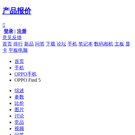
产品报价

登录
|
注册
意见反馈
首页
排行
新品
问答
下载
论坛
手机
笔记本
数码相机
主板
显
卡
平板电脑
首页
手机
OPPO手机
OPPO Find 5
综述
参数
比价
图片
讨论
竞品
视频
问答