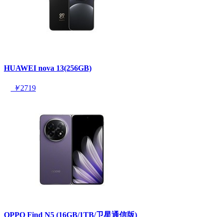
HUAWEI nova 13(256GB)
￥
2719
OPPO Find N5 (16GB/1TB/卫星通信版)