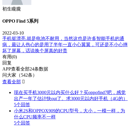
初生矓朧
OPPO Find 5系列
2022-03-10
手机挺漂亮.就是电池不耐用，当然这也是许多智能手机的通
病，最让人伤心的是用了半年一直小心翼翼，可还是不小心摔
坏了屏幕，话说换个屏真的好贵
有用(
0
)
回复
APP查看全部24条数据
问大家（542条）
查看全部

现在买手机3000元以内买什么好？买oppofind7吧，感觉
出产一年了估计快out了。求3000元以内好手机（4G的）
5个回答
小米2S和OPPOX909的CPU型号，大小，一模一样，为
什么CPU频率不一样
5个回答