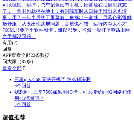
可以试试。耐摔，总忘记自己有手机，经常放在抽屉里就忘
了，一拿书包就摔在地上，有时骑车时从口袋里滑出来也没
事，用了一年半后终于屏幕右上角摔出一道缝。屏幕色彩很鲜
艳舒服，从没出现跳屏问题，音质也不错。运行内存太小才
768M,只要下个软件就卡，难以忍受，当然一般打个电话上网
之类都没问题。
有用(
2
)
回复
APP查看全部22条数据
问大家（85条）
查看全部

三星gt-s7568 无法开机了 怎么解决啊
6个回答
我想问，三星7568如果用4G卡，可以接受到4G网络和使
用4G流量吗？
2个回答
超值推荐