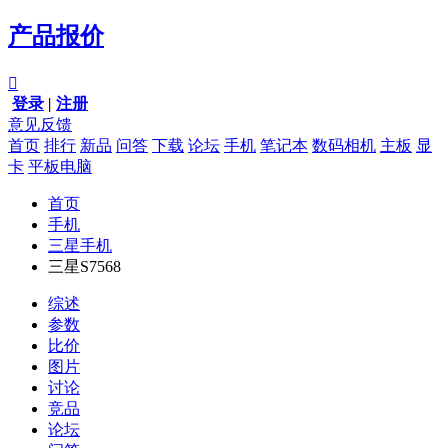
产品报价

登录
|
注册
意见反馈
首页
排行
新品
问答
下载
论坛
手机
笔记本
数码相机
主板
显
卡
平板电脑
首页
手机
三星手机
三星S7568
综述
参数
比价
图片
讨论
竞品
论坛