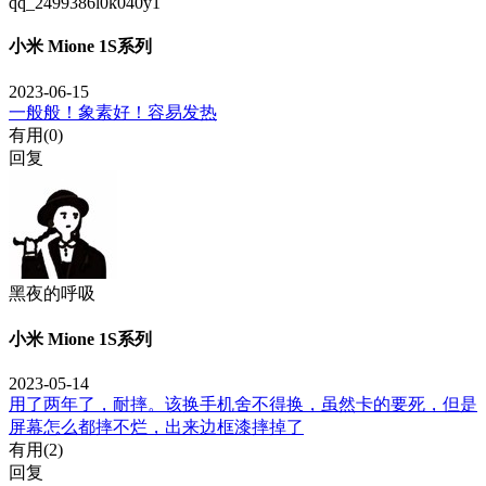
qq_2499386l0k040y1
小米 Mione 1S系列
2023-06-15
一般般！象素好！容易发热
有用(
0
)
回复
黑夜的呼吸
小米 Mione 1S系列
2023-05-14
用了两年了，耐摔。该换手机舍不得换，虽然卡的要死，但是
屏幕怎么都摔不烂，出来边框漆摔掉了
有用(
2
)
回复