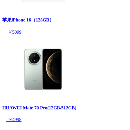
苹果iPhone 16（128GB）
￥
5099
HUAWEI Mate 70 Pro(12GB/512GB)
￥
4998