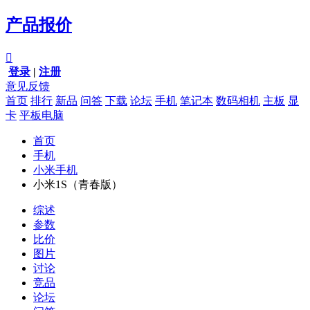
产品报价

登录
|
注册
意见反馈
首页
排行
新品
问答
下载
论坛
手机
笔记本
数码相机
主板
显
卡
平板电脑
首页
手机
小米手机
小米1S（青春版）
综述
参数
比价
图片
讨论
竞品
论坛