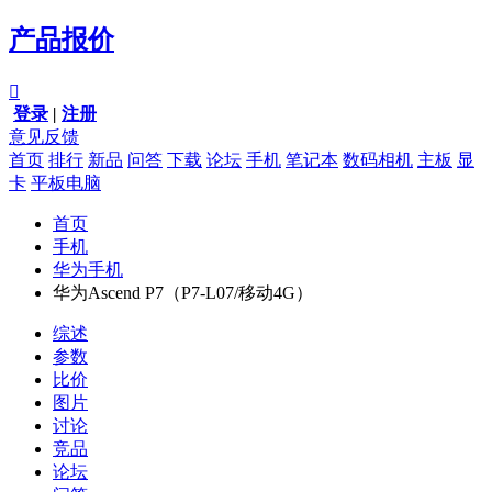
产品报价

登录
|
注册
意见反馈
首页
排行
新品
问答
下载
论坛
手机
笔记本
数码相机
主板
显
卡
平板电脑
首页
手机
华为手机
华为Ascend P7（P7-L07/移动4G）
综述
参数
比价
图片
讨论
竞品
论坛