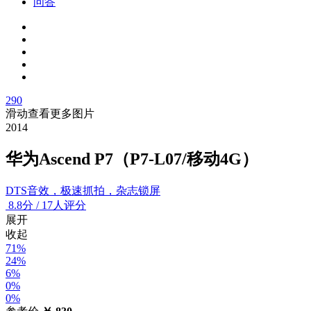
问答
290
滑动查看更多图片
2014
华为Ascend P7（P7-L07/移动4G）
DTS音效，极速抓拍，杂志锁屏
8.8
分
/
17人评分
展开
收起
71%
24%
6%
0%
0%