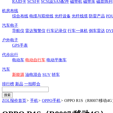
RAID卡
SCSI卡
SCSI及SAS配件
磁带机
磁带库
磁盘阵列
机房布线
综合布线
电缆与双绞线
光纤设备
光纤线缆
防雷产品
P
汽车电子
导航仪
雷达预警仪
行车记录仪
行车一体机
倒车雷达
DV
户外电子
GPS手表
代步出行
电动车
电动自行车
电动平衡车
汽车
新能源
油电混合
SUV
轿车
排行榜
新品
一拍即合
ZOL报价首页
>
手机
>
OPPO手机
>
OPPO R1S（R8007/移动4