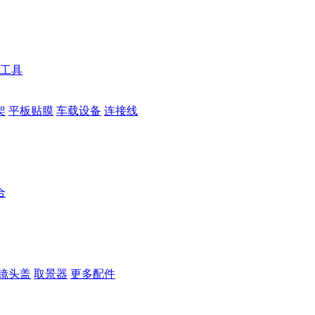
工具
架
平板贴膜
车载设备
连接线
合
镜头盖
取景器
更多配件