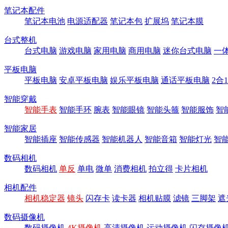
笔记本配件
笔记本电池
电源适配器
笔记本包
扩展坞
笔记本膜
台式整机
台式电脑
游戏电脑
家用电脑
商用电脑
迷你台式电脑
一
平板电脑
平板电脑
安卓平板电脑
娱乐平板电脑
通话平板电脑
2合
智能穿戴
智能手表
智能手环
腕表
智能眼镜
智能头箍
智能服饰
智
智能家居
智能插座
智能传感器
智能机器人
智能音箱
智能灯光
智
数码相机
数码相机
单反
单电
微单
消费相机
拍立得
卡片相机
相机配件
相机稳定器
镜头
闪存卡
读卡器
相机贴膜
滤镜
三脚架
遮
数码摄像机
数码摄像机
4K摄像机
高清摄像机
运动摄像机
闪存摄像