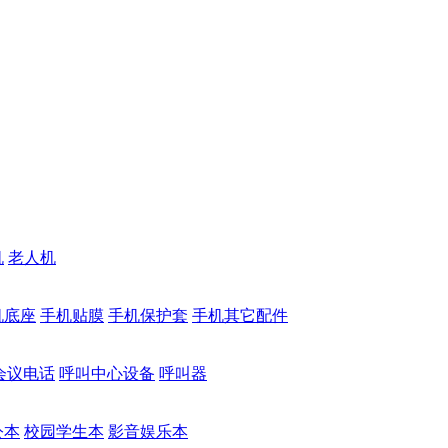
机
老人机
机底座
手机贴膜
手机保护套
手机其它配件
会议电话
呼叫中心设备
呼叫器
公本
校园学生本
影音娱乐本