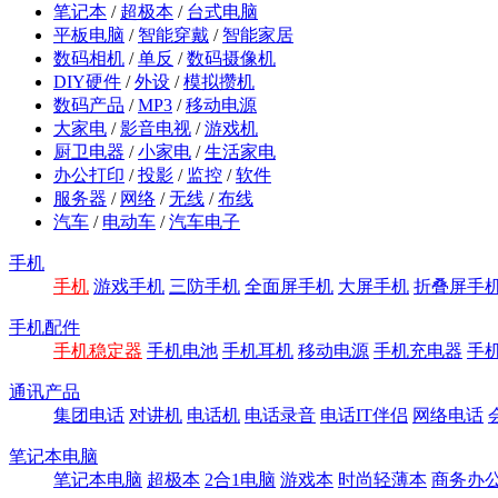
笔记本
/
超极本
/
台式电脑
平板电脑
/
智能穿戴
/
智能家居
数码相机
/
单反
/
数码摄像机
DIY硬件
/
外设
/
模拟攒机
数码产品
/
MP3
/
移动电源
大家电
/
影音电视
/
游戏机
厨卫电器
/
小家电
/
生活家电
办公打印
/
投影
/
监控
/
软件
服务器
/
网络
/
无线
/
布线
汽车
/
电动车
/
汽车电子
手机
手机
游戏手机
三防手机
全面屏手机
大屏手机
折叠屏手
手机配件
手机稳定器
手机电池
手机耳机
移动电源
手机充电器
手
通讯产品
集团电话
对讲机
电话机
电话录音
电话IT伴侣
网络电话
笔记本电脑
笔记本电脑
超极本
2合1电脑
游戏本
时尚轻薄本
商务办