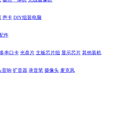
驱
声卡
DIY组装电脑
配件
多串口卡
光盘片
主板芯片组
显示芯片
其他装机
头音响
扩音器
录音笔
摄像头
麦克风