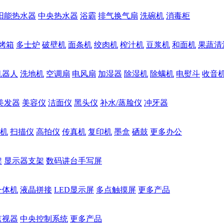
阳能热水器
中央热水器
浴霸
排气换气扇
洗碗机
消毒柜
烤箱
多士炉
破壁机
面条机
绞肉机
榨汁机
豆浆机
和面机
果蔬清
机器人
洗地机
空调扇
电风扇
加湿器
除湿机
除螨机
电熨斗
收音
美发器
美容仪
洁面仪
黑头仪
补水/蒸脸仪
冲牙器
机
扫描仪
高拍仪
传真机
复印机
墨盒
硒鼓
更多办公
架
显示器支架
数码讲台手写屏
一体机
液晶拼接
LED显示屏
多点触摸屏
更多产品
监视器
中央控制系统
更多产品