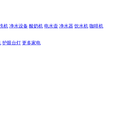
洗机
净水设备
酸奶机
电水壶
净水器
饮水机
咖啡机
机
护眼台灯
更多家电