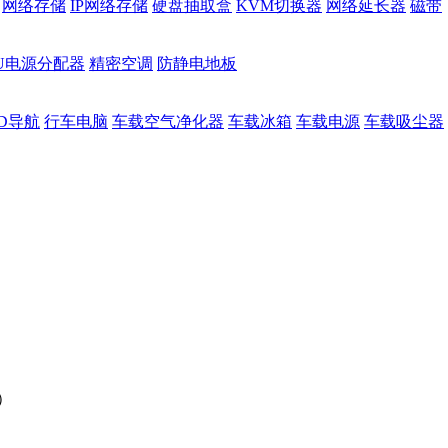
网络存储
IP网络存储
硬盘抽取盒
KVM切换器
网络延长器
磁带
DU电源分配器
精密空调
防静电地板
D导航
行车电脑
车载空气净化器
车载冰箱
车载电源
车载吸尘器
G）