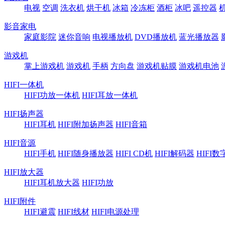
电视
空调
洗衣机
烘干机
冰箱
冷冻柜
酒柜
冰吧
遥控器
影音家电
家庭影院
迷你音响
电视播放机
DVD播放机
蓝光播放器
游戏机
掌上游戏机
游戏机
手柄
方向盘
游戏机贴膜
游戏机电池
HIFI一体机
HIFI功放一体机
HIFI耳放一体机
HIFI扬声器
HIFI耳机
HIFI附加扬声器
HIFI音箱
HIFI音源
HIFI手机
HIFI随身播放器
HIFI CD机
HIFI解码器
HIFI
HIFI放大器
HIFI耳机放大器
HIFI功放
HIFI附件
HIFI避震
HIFI线材
HIFI电源处理