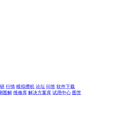
研
行情
模拟攒机
论坛
问答
软件下载
测图解
维修库
解决方案库
试用中心
图赏