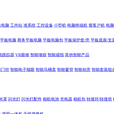
体电脑
工作站
准系统
工控设备
小型机
电脑终端机
瘦客户机
电脑
1平板电脑
商务平板电脑
平板电脑包
平板保护套/壳
平板底座/支
能跟踪器
VR眼镜
智能项链
智能戒指
其他智能产品
能门控
智能电子猫眼
智能马桶盖
智能窗帘
智能创意
智能套装组
光罩
闪光灯
闪光灯配件
相机电池
充电器
相机包
转接环/转接筒
机
摄照一体机
无线摄像机