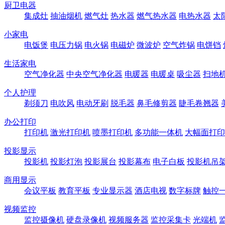
厨卫电器
集成灶
抽油烟机
燃气灶
热水器
燃气热水器
电热水器
太
小家电
电饭煲
电压力锅
电火锅
电磁炉
微波炉
空气炸锅
电饼铛
生活家电
空气净化器
中央空气净化器
电暖器
电暖桌
吸尘器
扫地
个人护理
剃须刀
电吹风
电动牙刷
脱毛器
鼻毛修剪器
睫毛卷翘器
办公打印
打印机
激光打印机
喷墨打印机
多功能一体机
大幅面打印
投影显示
投影机
投影灯泡
投影展台
投影幕布
电子白板
投影机吊
商用显示
会议平板
教育平板
专业显示器
酒店电视
数字标牌
触控
视频监控
监控摄像机
硬盘录像机
视频服务器
监控采集卡
光端机