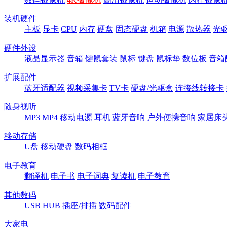
装机硬件
主板
显卡
CPU
内存
硬盘
固态硬盘
机箱
电源
散热器
光
硬件外设
液晶显示器
音箱
键鼠套装
鼠标
键盘
鼠标垫
数位板
音箱
扩展配件
蓝牙适配器
视频采集卡
TV卡
硬盘/光驱盒
连接线转接卡
随身视听
MP3
MP4
移动电源
耳机
蓝牙音响
户外便携音响
家居床
移动存储
U盘
移动硬盘
数码相框
电子教育
翻译机
电子书
电子词典
复读机
电子教育
其他数码
USB HUB
插座/排插
数码配件
大家电