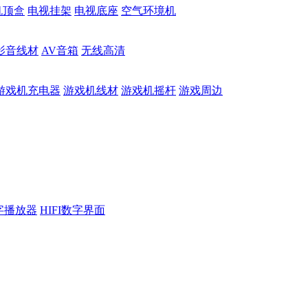
机顶盒
电视挂架
电视底座
空气环境机
影音线材
AV音箱
无线高清
游戏机充电器
游戏机线材
游戏机摇杆
游戏周边
数字播放器
HIFI数字界面