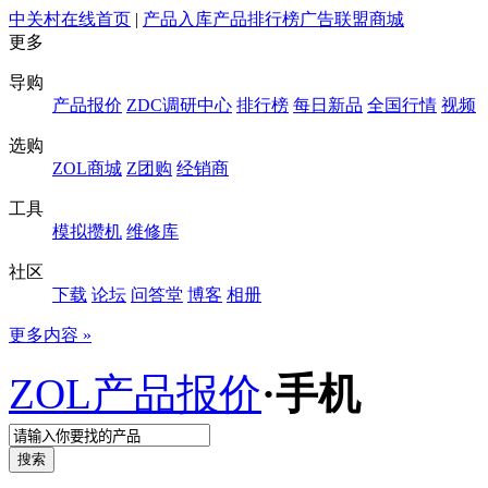
中关村在线首页
|
产品入库
产品排行榜
广告联盟
商城
更多
导购
产品报价
ZDC调研中心
排行榜
每日新品
全国行情
视频
选购
ZOL商城
Z团购
经销商
工具
模拟攒机
维修库
社区
下载
论坛
问答堂
博客
相册
更多内容 »
ZOL产品报价
·
手机