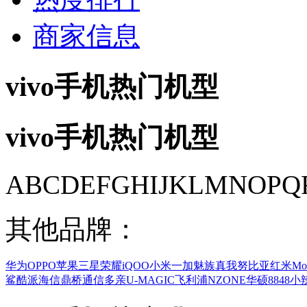
商家信息
vivo手机热门机型
vivo手机热门机型
A
B
C
D
E
F
G
H
I
J
K
L
M
N
O
P
Q
其他品牌：
华为
OPPO
苹果
三星
荣耀
iQOO
小米
一加
魅族
真我
努比亚
红米
Mo
鲨
酷派
海信
鼎桥通信
多亲
U-MAGIC
飞利浦
NZONE
华硕
8848
小