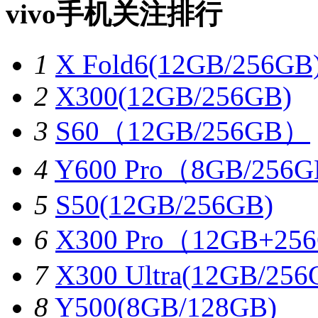
vivo手机关注排行
1
X Fold6(12GB/256GB
2
X300(12GB/256GB)
3
S60（12GB/256GB）
4
Y600 Pro（8GB/256
5
S50(12GB/256GB)
6
X300 Pro（12GB+25
7
X300 Ultra(12GB/256
8
Y500(8GB/128GB)