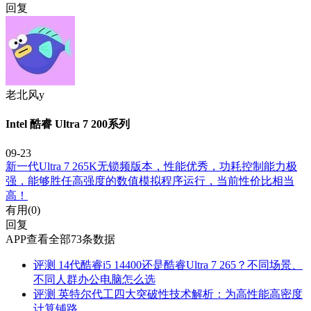
回复
老北风y
Intel 酷睿 Ultra 7 200系列
09-23
新一代Ultra 7 265K无锁频版本，性能优秀，功耗控制能力极
强，能够胜任高强度的数值模拟程序运行，当前性价比相当
高！
有用(
0
)
回复
APP查看全部73条数据
评测
14代酷睿i5 14400还是酷睿Ultra 7 265？不同场景、
不同人群办公电脑怎么选
评测
英特尔代工四大突破性技术解析：为高性能高密度
计算铺路