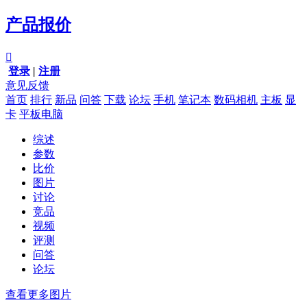
产品报价

登录
|
注册
意见反馈
首页
排行
新品
问答
下载
论坛
手机
笔记本
数码相机
主板
显
卡
平板电脑
综述
参数
比价
图片
讨论
竞品
视频
评测
问答
论坛
查看更多图片