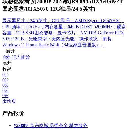
联想拯救者 刃7000P 2026款(R9 8945HX/64GB/2T
固态硬盘/RTX5070 12G独显/24.5英寸)
显示器尺寸：24.5英寸；CPU型号：AMD Ryzen 9 8945HX；
CPU频率：2.5GHz；内存容量：64GB DDR5 5200MHz；硬盘
容量：2TB SSD固态硬盘；显卡芯片：NVIDIA GeForce RTX
5070 12GB；光驱类型：无内置光驱；操作系统：预装
Windows 11 Home Basic 64bit（64位家庭普通版）；
...展开
0
分
/
0人评分
展开
收起
0%
0%
0%
0%
0%
报价页
产品报价
¥
23899
京东商城
品类齐全 精致服务