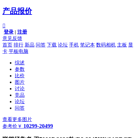
产品报价

登录
|
注册
意见反馈
首页
排行
新品
问答
下载
论坛
手机
笔记本
数码相机
主板
显
卡
平板电脑
综述
参数
比价
图片
讨论
竞品
论坛
问答
查看更多图片
10299-20499
参考价
￥