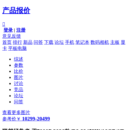
产品报价

登录
|
注册
意见反馈
首页
排行
新品
问答
下载
论坛
手机
笔记本
数码相机
主板
显
卡
平板电脑
综述
参数
比价
图片
讨论
竞品
论坛
问答
查看更多图片
10299-20499
参考价
￥