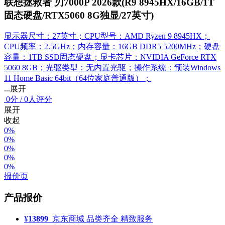
联想拯救者 刃7000P 2026款(R9 8945HX/16GB/1T
固态硬盘/RTX5060 8G独显/27英寸)
显示器尺寸：27英寸；CPU型号：AMD Ryzen 9 8945HX；
CPU频率：2.5GHz；内存容量：16GB DDR5 5200MHz；硬盘
容量：1TB SSD固态硬盘；显卡芯片：NVIDIA GeForce RTX
5060 8GB；光驱类型：无内置光驱；操作系统：预装Windows
11 Home Basic 64bit（64位家庭普通版）；
...展开
0
分
/
0人评分
展开
收起
0%
0%
0%
0%
0%
报价页
产品报价
¥
13899
京东商城
品类齐全 精致服务