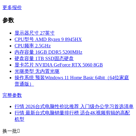
更多报价
参数
显示器尺寸
27英寸
CPU型号
AMD Ryzen 9 8945HX
CPU频率
2.5GHz
内存容量
16GB DDR5 5200MHz
硬盘容量
1TB SSD固态硬盘
显卡芯片
NVIDIA GeForce RTX 5060 8GB
光驱类型
无内置光驱
操作系统
预装Windows 11 Home Basic 64bit（64位家庭
普通版）
完整参数
行情
2026台式电脑性价比推荐 入门级办公学习首选清单
行情
最新台式电脑销量排行榜 适合4K视频剪辑的高配
机型
换一批
