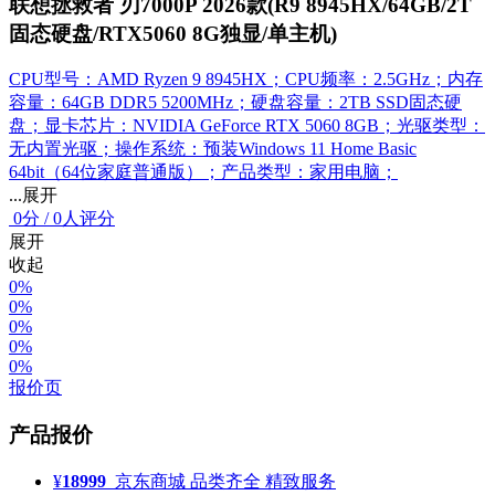
联想拯救者 刃7000P 2026款(R9 8945HX/64GB/2T
固态硬盘/RTX5060 8G独显/单主机)
CPU型号：AMD Ryzen 9 8945HX；CPU频率：2.5GHz；内存
容量：64GB DDR5 5200MHz；硬盘容量：2TB SSD固态硬
盘；显卡芯片：NVIDIA GeForce RTX 5060 8GB；光驱类型：
无内置光驱；操作系统：预装Windows 11 Home Basic
64bit（64位家庭普通版）；产品类型：家用电脑；
...展开
0
分
/
0人评分
展开
收起
0%
0%
0%
0%
0%
报价页
产品报价
¥
18999
京东商城
品类齐全 精致服务