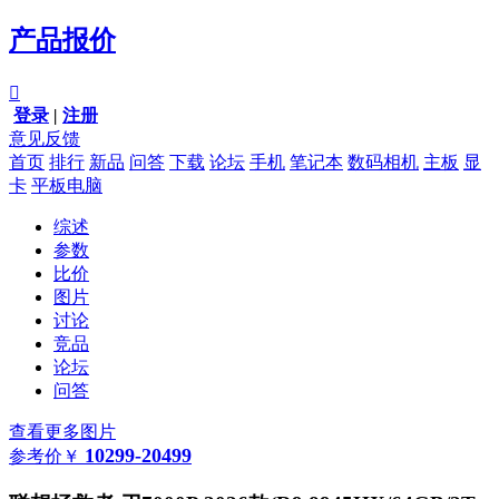
产品报价

登录
|
注册
意见反馈
首页
排行
新品
问答
下载
论坛
手机
笔记本
数码相机
主板
显
卡
平板电脑
综述
参数
比价
图片
讨论
竞品
论坛
问答
查看更多图片
10299-20499
参考价
￥