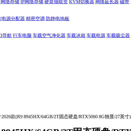
网络存储
IP网络存储
硬盘抽取盒
KVM切换器
网络延长器
磁带
DU电源分配器
精密空调
防静电地板
D导航
行车电脑
车载空气净化器
车载冰箱
车载电源
车载吸尘器
2026款(R9 8945HX/64GB/2T固态硬盘/RTX5060 8G独显/27英寸)