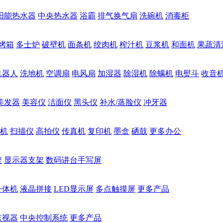
阳能热水器
中央热水器
浴霸
排气换气扇
洗碗机
消毒柜
烤箱
多士炉
破壁机
面条机
绞肉机
榨汁机
豆浆机
和面机
果蔬清
机器人
洗地机
空调扇
电风扇
加湿器
除湿机
除螨机
电熨斗
收音
美发器
美容仪
洁面仪
黑头仪
补水/蒸脸仪
冲牙器
机
扫描仪
高拍仪
传真机
复印机
墨盒
硒鼓
更多办公
架
显示器支架
数码讲台手写屏
一体机
液晶拼接
LED显示屏
多点触摸屏
更多产品
监视器
中央控制系统
更多产品