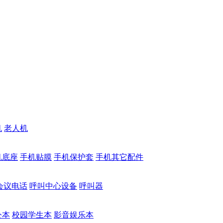
机
老人机
机底座
手机贴膜
手机保护套
手机其它配件
会议电话
呼叫中心设备
呼叫器
公本
校园学生本
影音娱乐本