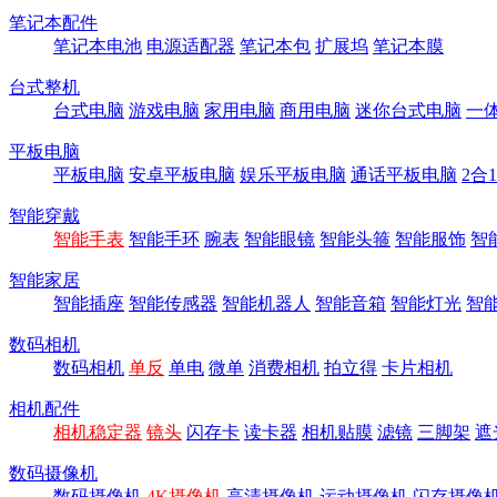
笔记本配件
笔记本电池
电源适配器
笔记本包
扩展坞
笔记本膜
台式整机
台式电脑
游戏电脑
家用电脑
商用电脑
迷你台式电脑
一
平板电脑
平板电脑
安卓平板电脑
娱乐平板电脑
通话平板电脑
2合
智能穿戴
智能手表
智能手环
腕表
智能眼镜
智能头箍
智能服饰
智
智能家居
智能插座
智能传感器
智能机器人
智能音箱
智能灯光
智
数码相机
数码相机
单反
单电
微单
消费相机
拍立得
卡片相机
相机配件
相机稳定器
镜头
闪存卡
读卡器
相机贴膜
滤镜
三脚架
遮
数码摄像机
数码摄像机
4K摄像机
高清摄像机
运动摄像机
闪存摄像