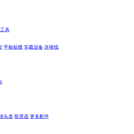
工具
架
平板贴膜
车载设备
连接线
合
镜头盖
取景器
更多配件