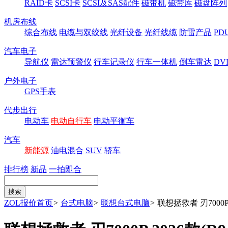
RAID卡
SCSI卡
SCSI及SAS配件
磁带机
磁带库
磁盘阵列
机房布线
综合布线
电缆与双绞线
光纤设备
光纤线缆
防雷产品
P
汽车电子
导航仪
雷达预警仪
行车记录仪
行车一体机
倒车雷达
DV
户外电子
GPS手表
代步出行
电动车
电动自行车
电动平衡车
汽车
新能源
油电混合
SUV
轿车
排行榜
新品
一拍即合
ZOL报价首页
>
台式电脑
>
联想台式电脑
>
联想拯救者 刃7000P 