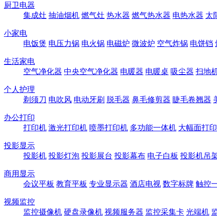
厨卫电器
集成灶
抽油烟机
燃气灶
热水器
燃气热水器
电热水器
太
小家电
电饭煲
电压力锅
电火锅
电磁炉
微波炉
空气炸锅
电饼铛
生活家电
空气净化器
中央空气净化器
电暖器
电暖桌
吸尘器
扫地
个人护理
剃须刀
电吹风
电动牙刷
脱毛器
鼻毛修剪器
睫毛卷翘器
办公打印
打印机
激光打印机
喷墨打印机
多功能一体机
大幅面打印
投影显示
投影机
投影灯泡
投影展台
投影幕布
电子白板
投影机吊
商用显示
会议平板
教育平板
专业显示器
酒店电视
数字标牌
触控
视频监控
监控摄像机
硬盘录像机
视频服务器
监控采集卡
光端机