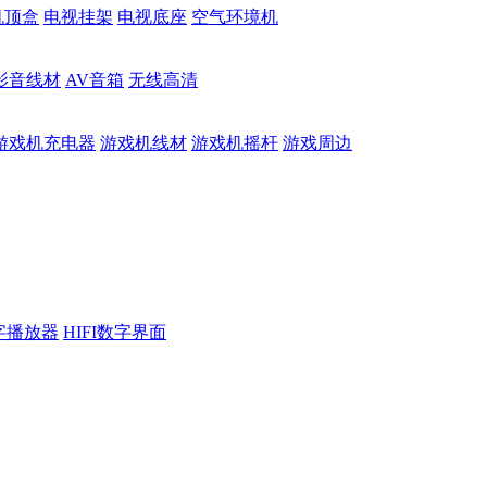
机顶盒
电视挂架
电视底座
空气环境机
影音线材
AV音箱
无线高清
游戏机充电器
游戏机线材
游戏机摇杆
游戏周边
数字播放器
HIFI数字界面