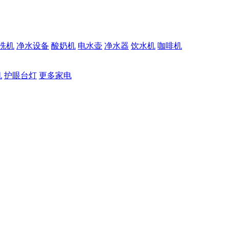
洗机
净水设备
酸奶机
电水壶
净水器
饮水机
咖啡机
机
护眼台灯
更多家电