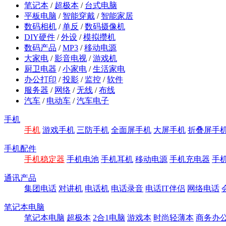
笔记本
/
超极本
/
台式电脑
平板电脑
/
智能穿戴
/
智能家居
数码相机
/
单反
/
数码摄像机
DIY硬件
/
外设
/
模拟攒机
数码产品
/
MP3
/
移动电源
大家电
/
影音电视
/
游戏机
厨卫电器
/
小家电
/
生活家电
办公打印
/
投影
/
监控
/
软件
服务器
/
网络
/
无线
/
布线
汽车
/
电动车
/
汽车电子
手机
手机
游戏手机
三防手机
全面屏手机
大屏手机
折叠屏手
手机配件
手机稳定器
手机电池
手机耳机
移动电源
手机充电器
手
通讯产品
集团电话
对讲机
电话机
电话录音
电话IT伴侣
网络电话
笔记本电脑
笔记本电脑
超极本
2合1电脑
游戏本
时尚轻薄本
商务办