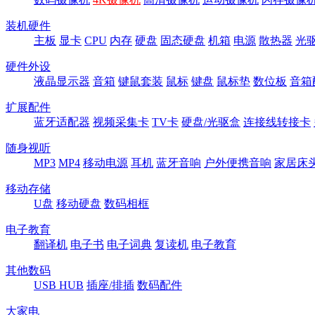
装机硬件
主板
显卡
CPU
内存
硬盘
固态硬盘
机箱
电源
散热器
光
硬件外设
液晶显示器
音箱
键鼠套装
鼠标
键盘
鼠标垫
数位板
音箱
扩展配件
蓝牙适配器
视频采集卡
TV卡
硬盘/光驱盒
连接线转接卡
随身视听
MP3
MP4
移动电源
耳机
蓝牙音响
户外便携音响
家居床
移动存储
U盘
移动硬盘
数码相框
电子教育
翻译机
电子书
电子词典
复读机
电子教育
其他数码
USB HUB
插座/排插
数码配件
大家电