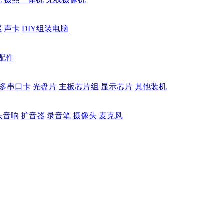
驱
声卡
DIY组装电脑
配件
多串口卡
光盘片
主板芯片组
显示芯片
其他装机
头音响
扩音器
录音笔
摄像头
麦克风