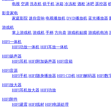
电视
空调
洗衣机
烘干机
冰箱
冷冻柜
酒柜
冰吧
遥控器
影音家电
家庭影院
迷你音响
电视播放机
DVD播放机
蓝光播放器
游戏机
掌上游戏机
游戏机
手柄
方向盘
游戏机贴膜
游戏机电池
HIFI一体机
HIFI功放一体机
HIFI耳放一体机
HIFI扬声器
HIFI耳机
HIFI附加扬声器
HIFI音箱
HIFI音源
HIFI手机
HIFI随身播放器
HIFI CD机
HIFI解码器
HIFI
HIFI放大器
HIFI耳机放大器
HIFI功放
HIFI附件
HIFI避震
HIFI线材
HIFI电源处理