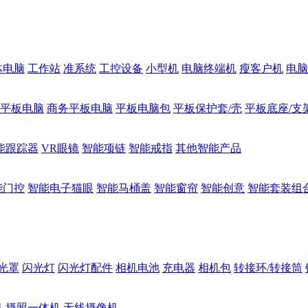
体电脑
工作站
准系统
工控设备
小型机
电脑终端机
瘦客户机
电脑
1平板电脑
商务平板电脑
平板电脑包
平板保护套/壳
平板底座/支
能跟踪器
VR眼镜
智能项链
智能戒指
其他智能产品
能门控
智能电子猫眼
智能马桶盖
智能窗帘
智能创意
智能套装组
光罩
闪光灯
闪光灯配件
相机电池
充电器
相机包
转接环/转接筒
机
摄照一体机
无线摄像机