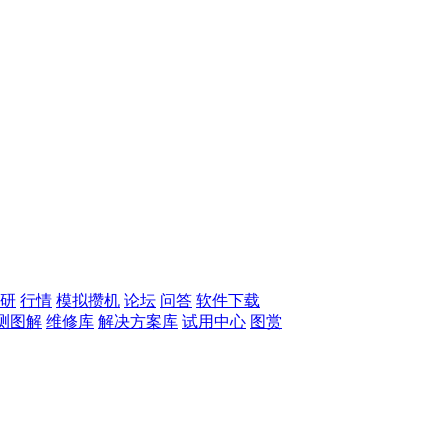
研
行情
模拟攒机
论坛
问答
软件下载
测图解
维修库
解决方案库
试用中心
图赏