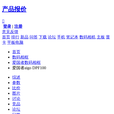
产品报价

登录
|
注册
意见反馈
首页
排行
新品
问答
下载
论坛
手机
笔记本
数码相机
主板
显
卡
平板电脑
首页
数码相框
爱国者数码相框
爱国者aigo DPF100
综述
参数
比价
图片
讨论
竞品
论坛