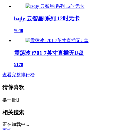
lzqly 云智星l系列 12吋无卡
¥
640
震荡波 f701 7英寸直插无U盘
¥
178
查看完整排行榜
猜你喜欢
换一批

相关搜索
正在加载中...