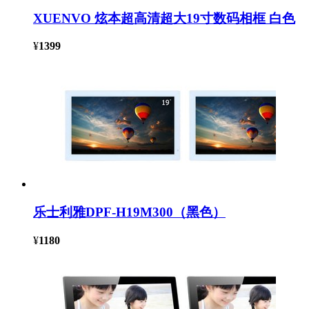
XUENVO 炫本超高清超大19寸数码相框 白色
¥
1399
乐士利雅DPF-H19M300（黑色）
¥
1180