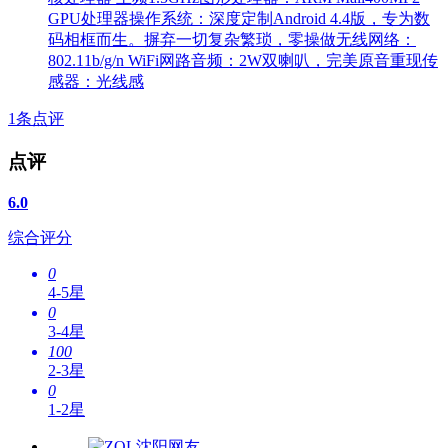
GPU处理器操作系统：深度定制Android 4.4版，专为数
码相框而生。摒弃一切复杂繁琐，零操做无线网络：
802.11b/g/n WiFi网路音频：2W双喇叭，完美原音重现传
感器：光线感
1
条点评
点评
6.0
综合评分
0
4-5星
0
3-4星
100
2-3星
0
1-2星