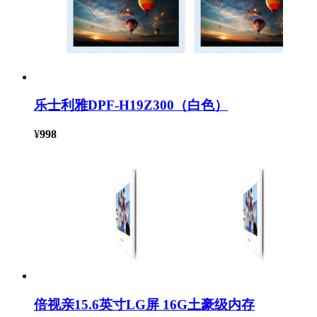
乐士利雅DPF-H19Z300（白色）
¥
998
倍视亲15.6英寸LG屏 16G土豪级内存