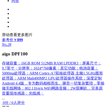
问答
滑动查看更多图片
参考价
￥
899
No.28
aigo DPF100
存储容量：16GB ROM 512MB RAM LPDDR3；屏幕尺寸：
9.7英寸；分辨率：1024*768像素；其它功能：电池容量：
5000ma处理器：ARM Cortex-A7双核处理器 主频1.5GHz图形
处理器：ARM Mali400MP2 GPU处理器操作系统：深度定制
Android 4.4版，专为数码相框而生。摒弃一切复杂繁琐，零操
做无线网络：802.11b/g/n WiFi网路音频：2W双喇叭，完美原
音重现传感器：光线感；
...
0
分
/
0人评分