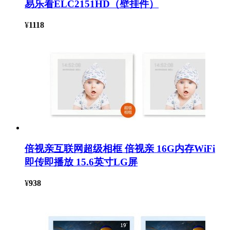
易乐看ELC2151HD（壁挂件）
¥
1118
倍视亲互联网超级相框 倍视亲 16G内存WiFi
即传即播放 15.6英寸LG屏
¥
938