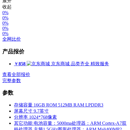
展开
收起
0%
0%
0%
0%
0%
全网比价
产品报价
￥
858
京东商城
品类齐全 精致服务
查看全部报价
完整参数
参数
存储容量
16GB ROM 512MB RAM LPDDR3
屏幕尺寸
9.7英寸
分辨率
1024*768像素
其它功能
电池容量：5000ma处理器：ARM Cortex-A7双
核处理器 主频1.5GHz图形处理器：ARM Mali400MP2