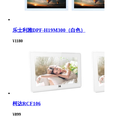
乐士利雅DPF-H19M300（白色）
¥
1180
柯达RCF106
¥
899