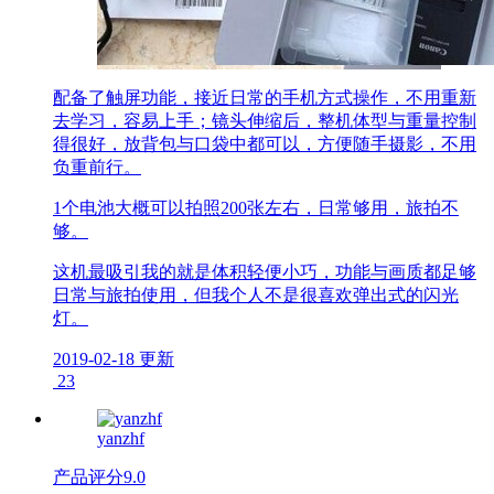
配备了触屏功能，接近日常的手机方式操作，不用重新
去学习，容易上手；镜头伸缩后，整机体型与重量控制
得很好，放背包与口袋中都可以，方便随手摄影，不用
负重前行。
1个电池大概可以拍照200张左右，日常够用，旅拍不
够。
这机最吸引我的就是体积轻便小巧，功能与画质都足够
日常与旅拍使用，但我个人不是很喜欢弹出式的闪光
灯。
2019-02-18 更新
23
yanzhf
产品评分
9.0