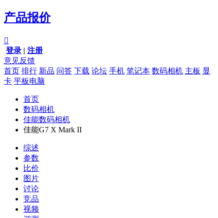
产品报价

登录
|
注册
意见反馈
首页
排行
新品
问答
下载
论坛
手机
笔记本
数码相机
主板
显
卡
平板电脑
首页
数码相机
佳能数码相机
佳能G7 X Mark II
综述
参数
比价
图片
讨论
竞品
视频