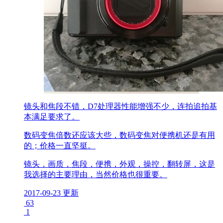
镜头和焦段不错，D7处理器性能增强不少，连拍追拍基
本满足要求了。
数码变焦倍数还应该大些，数码变焦对便携机还是有用
的；价格一直坚挺。
镜头，画质，焦段，便携，外观，操控，翻转屏，这是
我选择的主要理由，当然价格也很重要。
2017-09-23 更新
63
1