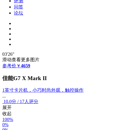
评测
问答
论坛
03'26"
滑动查看更多图片
参考价
￥
4659
佳能G7 X Mark II
1英寸卡片机，小巧时尚外观，触控操作
...
10.0
分
/
17人评分
展开
收起
100%
0%
0%