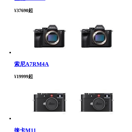
¥
37690
起
索尼A7RM4A
¥
19999
起
徕卡M11