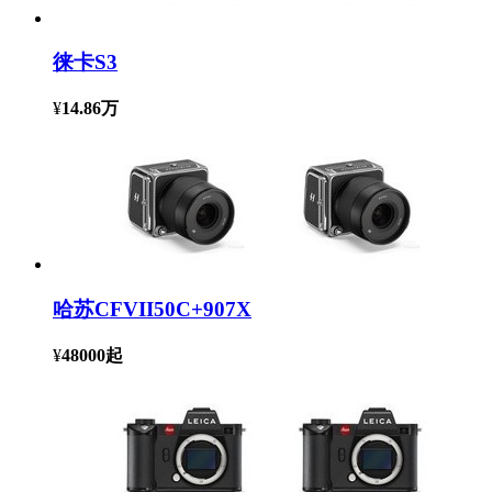
徕卡S3
¥
14.86万
哈苏CFVII50C+907X
¥
48000
起