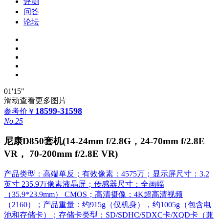
评测
问答
论坛
01'15"
滑动查看更多图片
18599-31598
参考价
￥
No.25
尼康D850套机(14-24mm f/2.8G，24-70mm f/2.8E
VR， 70-200mm f/2.8E VR)
产品类型：高端单反；有效像素：4575万；显示屏尺寸：3.2
英寸 235.9万像素液晶屏；传感器尺寸：全画幅
（35.9*23.9mm） CMOS；高清摄像：4K超高清视频
（2160）；产品重量：约915g（仅机身），约1005g（包含电
池和存储卡）；存储卡类型：SD/SDHC/SDXC卡/XQD卡（兼