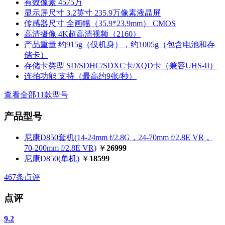
有效像素
4575万
显示屏尺寸
3.2英寸 235.9万像素液晶屏
传感器尺寸
全画幅（35.9*23.9mm） CMOS
高清摄像
4K超高清视频（2160）
产品重量
约915g（仅机身），约1005g（包含电池和存
储卡）
存储卡类型
SD/SDHC/SDXC卡/XQD卡（兼容UHS-II）
连拍功能
支持（最高约9张/秒）
查看全部11款型号
产品型号
尼康D850套机(14-24mm f/2.8G，24-70mm f/2.8E VR，
70-200mm f/2.8E VR)
￥
26999
尼康D850(单机)
￥
18599
467
条点评
点评
9.2