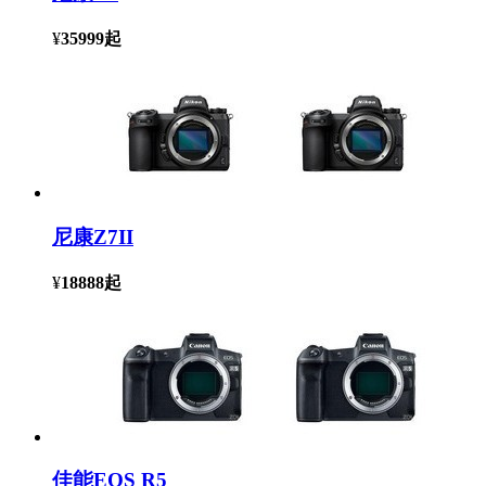
¥
35999
起
尼康Z7II
¥
18888
起
佳能EOS R5