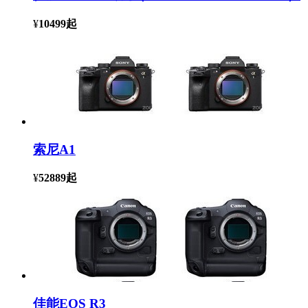
¥
10499
起
索尼A1
¥
52889
起
佳能EOS R3