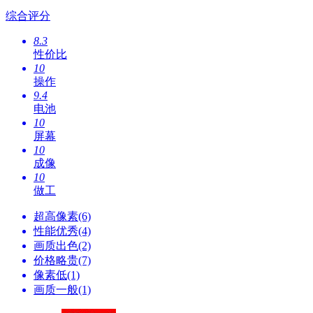
综合评分
8.3
性价比
10
操作
9.4
电池
10
屏幕
10
成像
10
做工
超高像素(6)
性能优秀(4)
画质出色(2)
价格略贵(7)
像素低(1)
画质一般(1)