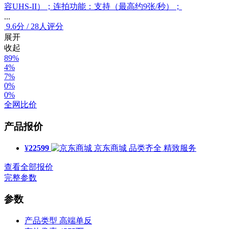
容UHS-II）；连拍功能：支持（最高约9张/秒）；
...
9.6
分
/
28人评分
展开
收起
89%
4%
7%
0%
0%
全网比价
产品报价
¥
22599
京东商城
品类齐全 精致服务
查看全部报价
完整参数
参数
产品类型
高端单反