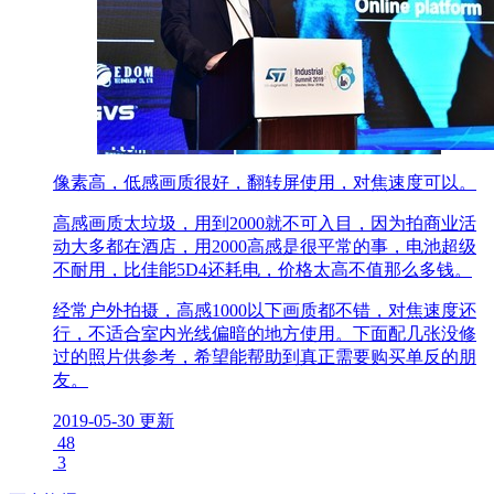
像素高，低感画质很好，翻转屏使用，对焦速度可以。
高感画质太垃圾，用到2000就不可入目，因为拍商业活
动大多都在酒店，用2000高感是很平常的事，电池超级
不耐用，比佳能5D4还耗电，价格太高不值那么多钱。
经常户外拍摄，高感1000以下画质都不错，对焦速度还
行，不适合室内光线偏暗的地方使用。下面配几张没修
过的照片供参考，希望能帮助到真正需要购买单反的朋
友。
2019-05-30 更新
48
3