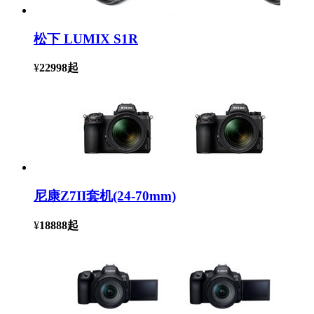
松下 LUMIX S1R
¥
22998
起
尼康Z7II套机(24-70mm)
¥
18888
起