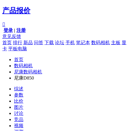
产品报价

登录
|
注册
意见反馈
首页
排行
新品
问答
下载
论坛
手机
笔记本
数码相机
主板
显
卡
平板电脑
首页
数码相机
尼康数码相机
尼康D850
综述
参数
比价
图片
讨论
竞品
视频