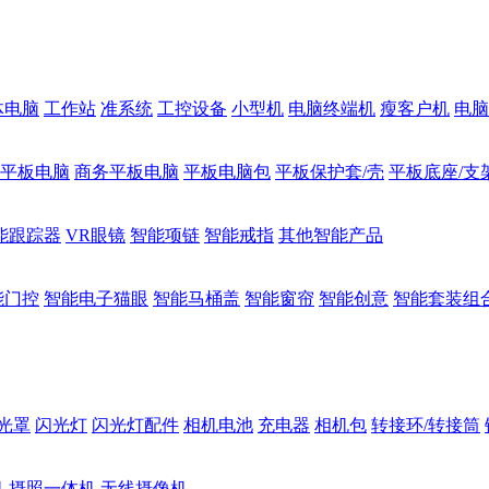
体电脑
工作站
准系统
工控设备
小型机
电脑终端机
瘦客户机
电脑
1平板电脑
商务平板电脑
平板电脑包
平板保护套/壳
平板底座/支
能跟踪器
VR眼镜
智能项链
智能戒指
其他智能产品
能门控
智能电子猫眼
智能马桶盖
智能窗帘
智能创意
智能套装组
光罩
闪光灯
闪光灯配件
相机电池
充电器
相机包
转接环/转接筒
机
摄照一体机
无线摄像机