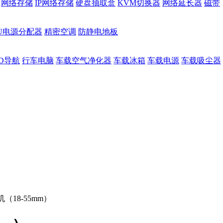
网络存储
IP网络存储
硬盘抽取盒
KVM切换器
网络延长器
磁带
DU电源分配器
精密空调
防静电地板
D导航
行车电脑
车载空气净化器
车载冰箱
车载电源
车载吸尘器
套机（18-55mm）