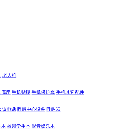
机
老人机
机底座
手机贴膜
手机保护套
手机其它配件
会议电话
呼叫中心设备
呼叫器
公本
校园学生本
影音娱乐本