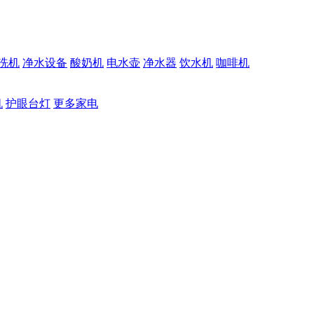
洗机
净水设备
酸奶机
电水壶
净水器
饮水机
咖啡机
机
护眼台灯
更多家电