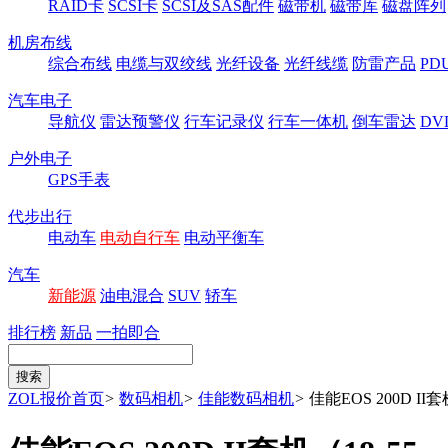
RAID卡
SCSI卡
SCSI及SAS配件
磁带机
磁带库
磁盘阵列
机房布线
综合布线
电缆与双绞线
光纤设备
光纤线缆
防雷产品
P
汽车电子
导航仪
雷达预警仪
行车记录仪
行车一体机
倒车雷达
DV
户外电子
GPS手表
代步出行
电动车
电动自行车
电动平衡车
汽车
新能源
油电混合
SUV
轿车
排行榜
新品
一拍即合
ZOL报价首页
>
数码相机
>
佳能数码相机
>
佳能EOS 200D II