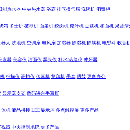
阳能热水器
中央热水器
浴霸
排气换气扇
洗碗机
消毒柜
烤箱
多士炉
破壁机
面条机
绞肉机
榨汁机
豆浆机
和面机
果蔬清
机器人
洗地机
空调扇
电风扇
加湿器
除湿机
除螨机
电熨斗
收音
美发器
美容仪
洁面仪
黑头仪
补水/蒸脸仪
冲牙器
机
扫描仪
高拍仪
传真机
复印机
墨盒
硒鼓
更多办公
架
显示器支架
数码讲台手写屏
一体机
液晶拼接
LED显示屏
多点触摸屏
更多产品
监视器
中央控制系统
更多产品