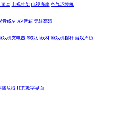
机顶盒
电视挂架
电视底座
空气环境机
影音线材
AV音箱
无线高清
游戏机充电器
游戏机线材
游戏机摇杆
游戏周边
数字播放器
HIFI数字界面