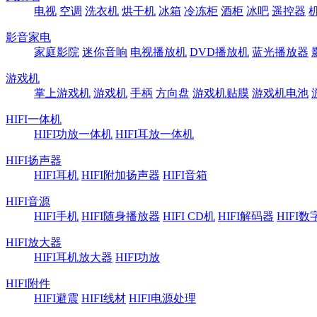
电视
空调
洗衣机
烘干机
冰箱
冷冻柜
酒柜
冰吧
遥控器
影音家电
家庭影院
迷你音响
电视播放机
DVD播放机
蓝光播放器
游戏机
掌上游戏机
游戏机
手柄
方向盘
游戏机贴膜
游戏机电池
HIFI一体机
HIFI功放一体机
HIFI耳放一体机
HIFI扬声器
HIFI耳机
HIFI附加扬声器
HIFI音箱
HIFI音源
HIFI手机
HIFI随身播放器
HIFI CD机
HIFI解码器
HIFI
HIFI放大器
HIFI耳机放大器
HIFI功放
HIFI附件
HIFI避震
HIFI线材
HIFI电源处理