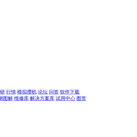
研
行情
模拟攒机
论坛
问答
软件下载
测图解
维修库
解决方案库
试用中心
图赏