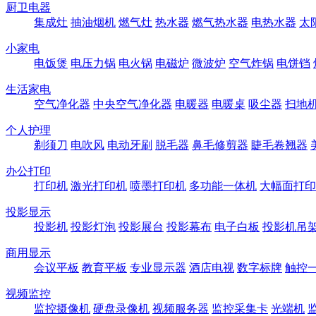
厨卫电器
集成灶
抽油烟机
燃气灶
热水器
燃气热水器
电热水器
太
小家电
电饭煲
电压力锅
电火锅
电磁炉
微波炉
空气炸锅
电饼铛
生活家电
空气净化器
中央空气净化器
电暖器
电暖桌
吸尘器
扫地
个人护理
剃须刀
电吹风
电动牙刷
脱毛器
鼻毛修剪器
睫毛卷翘器
办公打印
打印机
激光打印机
喷墨打印机
多功能一体机
大幅面打印
投影显示
投影机
投影灯泡
投影展台
投影幕布
电子白板
投影机吊
商用显示
会议平板
教育平板
专业显示器
酒店电视
数字标牌
触控
视频监控
监控摄像机
硬盘录像机
视频服务器
监控采集卡
光端机