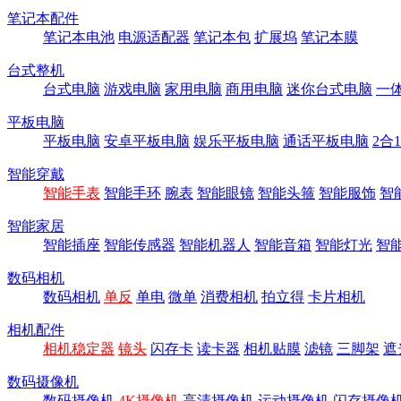
笔记本配件
笔记本电池
电源适配器
笔记本包
扩展坞
笔记本膜
台式整机
台式电脑
游戏电脑
家用电脑
商用电脑
迷你台式电脑
一
平板电脑
平板电脑
安卓平板电脑
娱乐平板电脑
通话平板电脑
2合
智能穿戴
智能手表
智能手环
腕表
智能眼镜
智能头箍
智能服饰
智
智能家居
智能插座
智能传感器
智能机器人
智能音箱
智能灯光
智
数码相机
数码相机
单反
单电
微单
消费相机
拍立得
卡片相机
相机配件
相机稳定器
镜头
闪存卡
读卡器
相机贴膜
滤镜
三脚架
遮
数码摄像机
数码摄像机
4K摄像机
高清摄像机
运动摄像机
闪存摄像