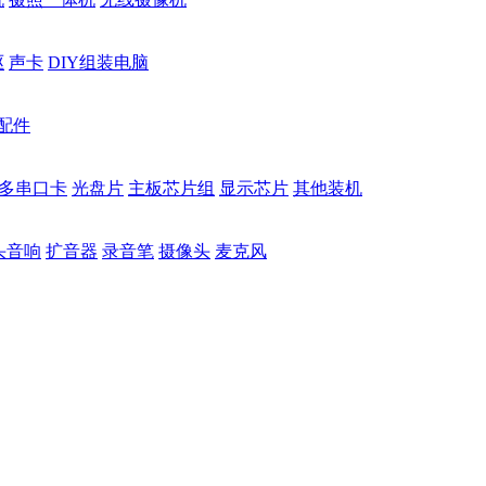
驱
声卡
DIY组装电脑
配件
多串口卡
光盘片
主板芯片组
显示芯片
其他装机
头音响
扩音器
录音笔
摄像头
麦克风