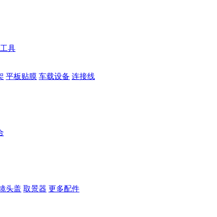
工具
架
平板贴膜
车载设备
连接线
合
镜头盖
取景器
更多配件