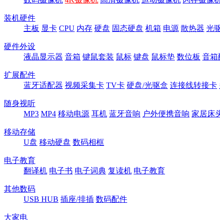
装机硬件
主板
显卡
CPU
内存
硬盘
固态硬盘
机箱
电源
散热器
光
硬件外设
液晶显示器
音箱
键鼠套装
鼠标
键盘
鼠标垫
数位板
音箱
扩展配件
蓝牙适配器
视频采集卡
TV卡
硬盘/光驱盒
连接线转接卡
随身视听
MP3
MP4
移动电源
耳机
蓝牙音响
户外便携音响
家居床
移动存储
U盘
移动硬盘
数码相框
电子教育
翻译机
电子书
电子词典
复读机
电子教育
其他数码
USB HUB
插座/排插
数码配件
大家电