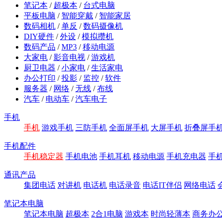
笔记本
/
超极本
/
台式电脑
平板电脑
/
智能穿戴
/
智能家居
数码相机
/
单反
/
数码摄像机
DIY硬件
/
外设
/
模拟攒机
数码产品
/
MP3
/
移动电源
大家电
/
影音电视
/
游戏机
厨卫电器
/
小家电
/
生活家电
办公打印
/
投影
/
监控
/
软件
服务器
/
网络
/
无线
/
布线
汽车
/
电动车
/
汽车电子
手机
手机
游戏手机
三防手机
全面屏手机
大屏手机
折叠屏手
手机配件
手机稳定器
手机电池
手机耳机
移动电源
手机充电器
手
通讯产品
集团电话
对讲机
电话机
电话录音
电话IT伴侣
网络电话
笔记本电脑
笔记本电脑
超极本
2合1电脑
游戏本
时尚轻薄本
商务办