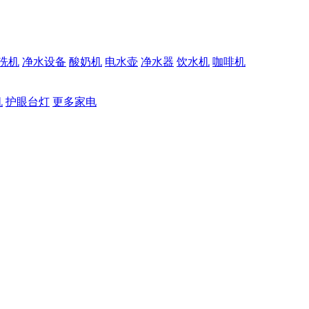
洗机
净水设备
酸奶机
电水壶
净水器
饮水机
咖啡机
机
护眼台灯
更多家电