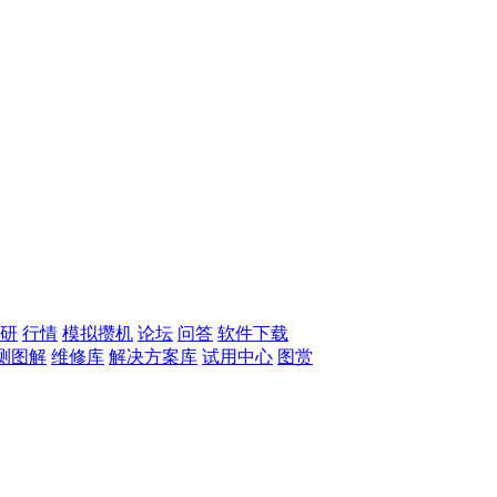
研
行情
模拟攒机
论坛
问答
软件下载
测图解
维修库
解决方案库
试用中心
图赏