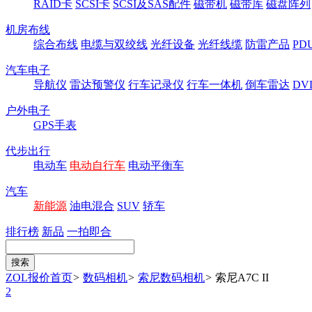
RAID卡
SCSI卡
SCSI及SAS配件
磁带机
磁带库
磁盘阵列
机房布线
综合布线
电缆与双绞线
光纤设备
光纤线缆
防雷产品
P
汽车电子
导航仪
雷达预警仪
行车记录仪
行车一体机
倒车雷达
DV
户外电子
GPS手表
代步出行
电动车
电动自行车
电动平衡车
汽车
新能源
油电混合
SUV
轿车
排行榜
新品
一拍即合
ZOL报价首页
>
数码相机
>
索尼数码相机
>
索尼A7C II
2