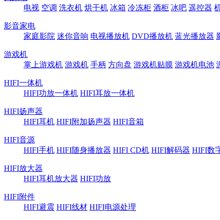
电视
空调
洗衣机
烘干机
冰箱
冷冻柜
酒柜
冰吧
遥控器
影音家电
家庭影院
迷你音响
电视播放机
DVD播放机
蓝光播放器
游戏机
掌上游戏机
游戏机
手柄
方向盘
游戏机贴膜
游戏机电池
HIFI一体机
HIFI功放一体机
HIFI耳放一体机
HIFI扬声器
HIFI耳机
HIFI附加扬声器
HIFI音箱
HIFI音源
HIFI手机
HIFI随身播放器
HIFI CD机
HIFI解码器
HIFI
HIFI放大器
HIFI耳机放大器
HIFI功放
HIFI附件
HIFI避震
HIFI线材
HIFI电源处理