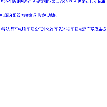
网络存储
IP网络存储
硬盘抽取盒
KVM切换器
网络延长器
磁带
DU电源分配器
精密空调
防静电地板
D导航
行车电脑
车载空气净化器
车载冰箱
车载电源
车载吸尘器