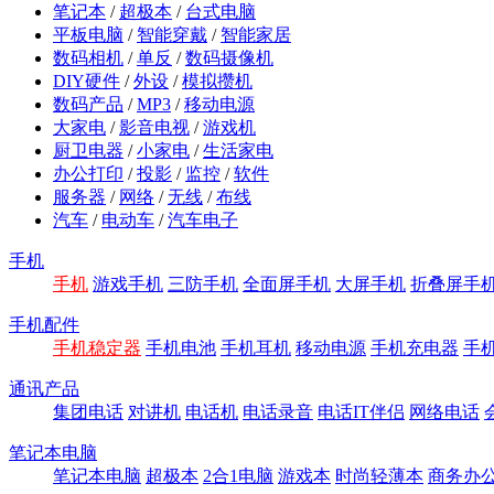
笔记本
/
超极本
/
台式电脑
平板电脑
/
智能穿戴
/
智能家居
数码相机
/
单反
/
数码摄像机
DIY硬件
/
外设
/
模拟攒机
数码产品
/
MP3
/
移动电源
大家电
/
影音电视
/
游戏机
厨卫电器
/
小家电
/
生活家电
办公打印
/
投影
/
监控
/
软件
服务器
/
网络
/
无线
/
布线
汽车
/
电动车
/
汽车电子
手机
手机
游戏手机
三防手机
全面屏手机
大屏手机
折叠屏手
手机配件
手机稳定器
手机电池
手机耳机
移动电源
手机充电器
手
通讯产品
集团电话
对讲机
电话机
电话录音
电话IT伴侣
网络电话
笔记本电脑
笔记本电脑
超极本
2合1电脑
游戏本
时尚轻薄本
商务办