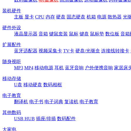
装机硬件
主板
显卡
CPU
内存
硬盘
固态硬盘
机箱
电源
散热器
光
硬件外设
液晶显示器
音箱
键鼠套装
鼠标
键盘
鼠标垫
数位板
音箱
扩展配件
蓝牙适配器
视频采集卡
TV卡
硬盘/光驱盒
连接线转接卡
随身视听
MP3
MP4
移动电源
耳机
蓝牙音响
户外便携音响
家居床
移动存储
U盘
移动硬盘
数码相框
电子教育
翻译机
电子书
电子词典
复读机
电子教育
其他数码
USB HUB
插座/排插
数码配件
大家电