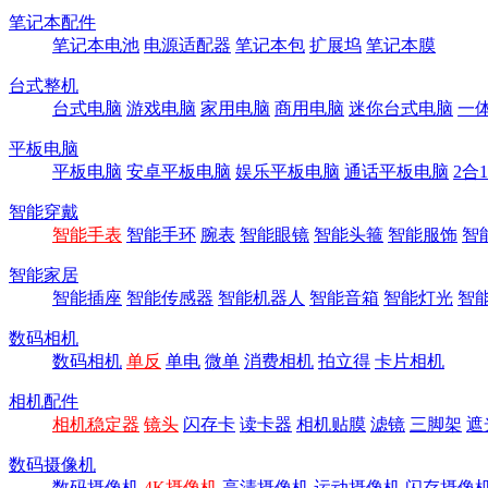
笔记本配件
笔记本电池
电源适配器
笔记本包
扩展坞
笔记本膜
台式整机
台式电脑
游戏电脑
家用电脑
商用电脑
迷你台式电脑
一
平板电脑
平板电脑
安卓平板电脑
娱乐平板电脑
通话平板电脑
2合
智能穿戴
智能手表
智能手环
腕表
智能眼镜
智能头箍
智能服饰
智
智能家居
智能插座
智能传感器
智能机器人
智能音箱
智能灯光
智
数码相机
数码相机
单反
单电
微单
消费相机
拍立得
卡片相机
相机配件
相机稳定器
镜头
闪存卡
读卡器
相机贴膜
滤镜
三脚架
遮
数码摄像机
数码摄像机
4K摄像机
高清摄像机
运动摄像机
闪存摄像