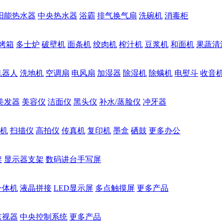
阳能热水器
中央热水器
浴霸
排气换气扇
洗碗机
消毒柜
烤箱
多士炉
破壁机
面条机
绞肉机
榨汁机
豆浆机
和面机
果蔬清
机器人
洗地机
空调扇
电风扇
加湿器
除湿机
除螨机
电熨斗
收音
美发器
美容仪
洁面仪
黑头仪
补水/蒸脸仪
冲牙器
机
扫描仪
高拍仪
传真机
复印机
墨盒
硒鼓
更多办公
架
显示器支架
数码讲台手写屏
一体机
液晶拼接
LED显示屏
多点触摸屏
更多产品
监视器
中央控制系统
更多产品