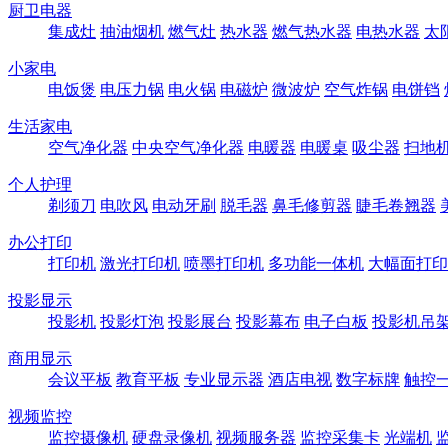
厨卫电器
集成灶
抽油烟机
燃气灶
热水器
燃气热水器
电热水器
太
小家电
电饭煲
电压力锅
电火锅
电磁炉
微波炉
空气炸锅
电饼铛
生活家电
空气净化器
中央空气净化器
电暖器
电暖桌
吸尘器
扫地
个人护理
剃须刀
电吹风
电动牙刷
脱毛器
鼻毛修剪器
睫毛卷翘器
办公打印
打印机
激光打印机
喷墨打印机
多功能一体机
大幅面打印
投影显示
投影机
投影灯泡
投影展台
投影幕布
电子白板
投影机吊
商用显示
会议平板
教育平板
专业显示器
酒店电视
数字标牌
触控
视频监控
监控摄像机
硬盘录像机
视频服务器
监控采集卡
光端机