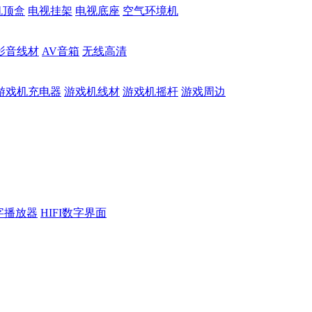
机顶盒
电视挂架
电视底座
空气环境机
影音线材
AV音箱
无线高清
游戏机充电器
游戏机线材
游戏机摇杆
游戏周边
数字播放器
HIFI数字界面