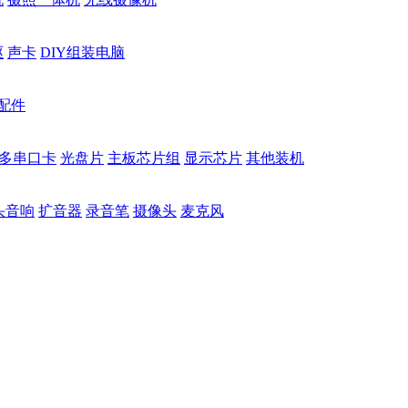
驱
声卡
DIY组装电脑
配件
多串口卡
光盘片
主板芯片组
显示芯片
其他装机
头音响
扩音器
录音笔
摄像头
麦克风