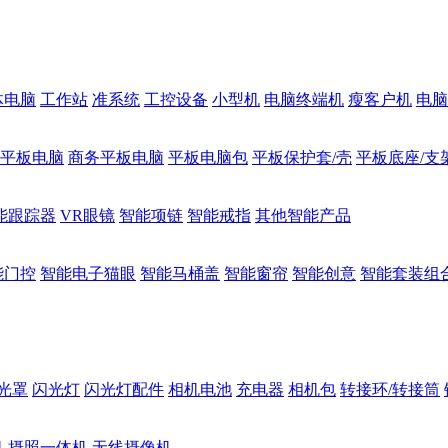
体电脑
工作站
准系统
工控设备
小型机
电脑终端机
瘦客户机
电脑
1平板电脑
商务平板电脑
平板电脑包
平板保护套/壳
平板底座/支
能跟踪器
VR眼镜
智能项链
智能戒指
其他智能产品
能门控
智能电子猫眼
智能马桶盖
智能窗帘
智能创意
智能套装组
光罩
闪光灯
闪光灯配件
相机电池
充电器
相机包
转接环/转接筒
机
摄照一体机
无线摄像机