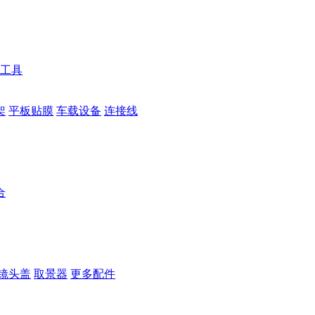
工具
架
平板贴膜
车载设备
连接线
合
镜头盖
取景器
更多配件