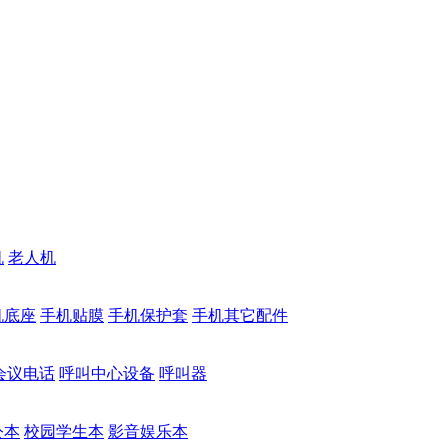
机
老人机
机底座
手机贴膜
手机保护套
手机其它配件
会议电话
呼叫中心设备
呼叫器
公本
校园学生本
影音娱乐本