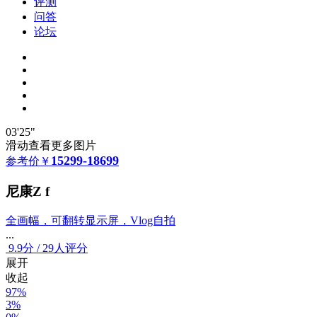
评测
问答
论坛
03'25"
滑动查看更多图片
15299-18699
参考价
￥
尼康Z f
全画幅，可翻转显示屏，Vlog自拍
...
9.9
分
/
29人评分
展开
收起
97%
3%