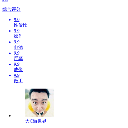
综合评分
9.9
性价比
9.9
操作
9.9
电池
9.9
屏幕
9.9
成像
9.9
做工
大C游世界