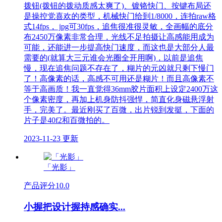
拨钮(拨钮的拨动质感太爽了)、镀铬快门、按键布局还
是操控党喜欢的类型，机械快门给到1/8000，连拍raw格
式14fps， jpg可30fps，追焦很准很灵敏，全画幅的底分
布2450万像素非常合理，光线不足拍摄让高感能用成为
可能，还能进一步提高快门速度，而这也是大部分人最
需要的(就算大三元谁会光圈全开用啊)，以前是追焦
慢，现在追焦问题不存在了，糊片的元凶就只剩下慢门
了！高像素的话，高感不可用还是糊片！而且高像素不
等于高画质！我一直觉得36mm胶片面积上设定2400万这
个像素密度，再加上机身防抖强悍，简直化身磁悬浮射
手，完美了。最近刚买了百微，出片锐到发挺，下面的
片子是40f2和百微拍的。
2023-11-23 更新
「光影」
产品评分
10.0
小握把设计握持感确实...