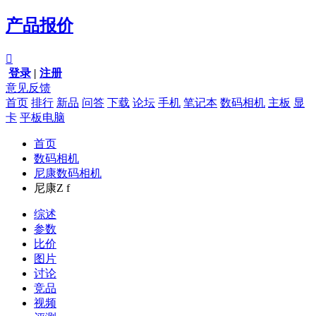
产品报价

登录
|
注册
意见反馈
首页
排行
新品
问答
下载
论坛
手机
笔记本
数码相机
主板
显
卡
平板电脑
首页
数码相机
尼康数码相机
尼康Z f
综述
参数
比价
图片
讨论
竞品
视频