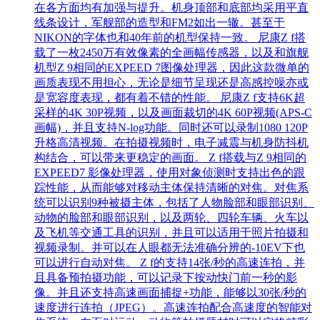
在各方面均有加强与提升。机身顶部和底部均采用平直
线条设计，军舰部的造型和FM2如出一辙。甚至于
NIKON的字体也和40年前的机型保持一致。 尼康Z f搭
载了一枚2450万有效像素的全画幅传感器，以及和旗舰
机型Z 9相同的EXPEED 7图像处理器，因此这款微单的
画质表现不用担心，无论是细节呈现还是高感控噪亦或
是宽容度表现，都有着不错的性能。 尼康Z f支持6K超
采样的4K 30P视频，以及画面裁切的4K 60P视频(APS-C
画幅)，并且支持N-log功能。同时还可以录制1080 120P
升格高清视频。在拍摄视频时，电子减震与机身防抖机
构结合，可以带来更稳定的画面。 Z f搭载与Z 9相同的
EXPEED7 影像处理器，使用对象侦测时支持出色的跟
踪性能，从而能够对移动主体保持清晰的对焦。对焦系
统可以识别9种被摄主体，包括了人物脸部和眼部识别、
动物的脸部和眼部识别，以及两轮、四轮车辆、火车以
及飞机等交通工具的识别，并且可以适用于照片拍摄和
视频录制。并可以在人眼都无法准确分辨的-10EV下也
可以进行自动对焦。 Z f的支持14张/秒的高速连拍，并
且具备预拍摄功能，可以记录下按动快门前一秒的影
像。并且还支持高速画面捕捉+功能，能够以30张/秒的
速度进行连拍（JPEG）。高速连拍配合高速度的智能对