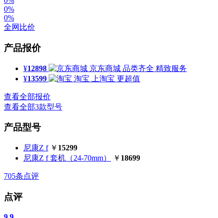
0%
0%
0%
全网比价
产品报价
¥
12898
京东商城
品类齐全 精致服务
¥
13599
淘宝
上淘宝 更超值
查看全部报价
查看全部3款型号
产品型号
尼康Z f
￥
15299
尼康Z f 套机（24-70mm）
￥
18699
705
条点评
点评
9.9