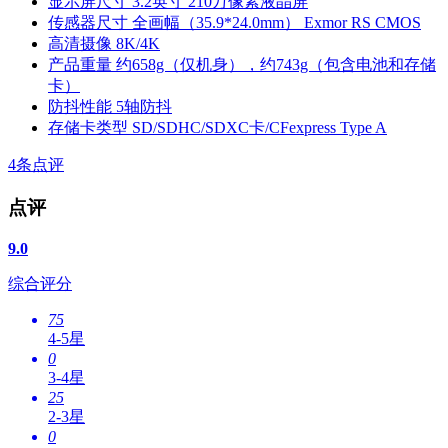
显示屏尺寸
3.2英寸 210万像素液晶屏
传感器尺寸
全画幅（35.9*24.0mm） Exmor RS CMOS
高清摄像
8K/4K
产品重量
约658g（仅机身），约743g（包含电池和存储
卡）
防抖性能
5轴防抖
存储卡类型
SD/SDHC/SDXC卡/CFexpress Type A
4
条点评
点评
9.0
综合评分
75
4-5星
0
3-4星
25
2-3星
0