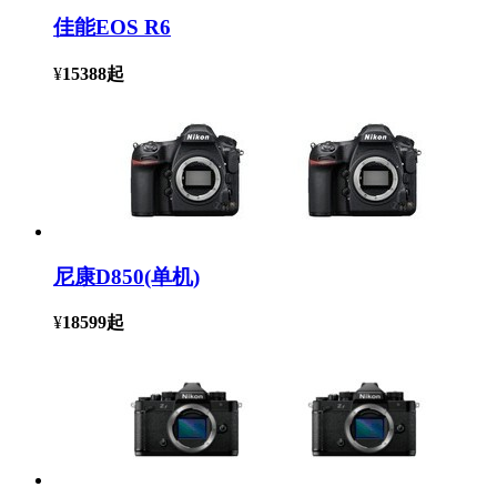
佳能EOS R6
¥
15388
起
尼康D850(单机)
¥
18599
起