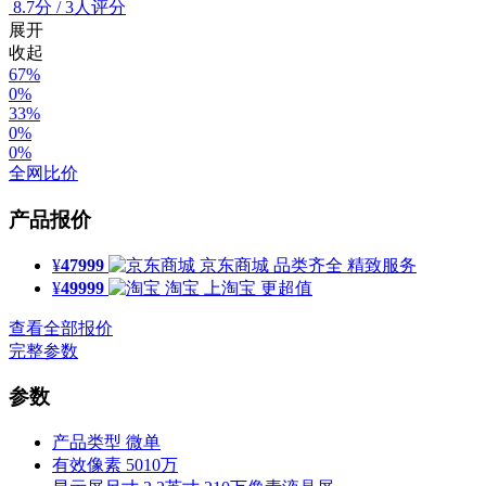
8.7
分
/
3人评分
展开
收起
67%
0%
33%
0%
0%
全网比价
产品报价
¥
47999
京东商城
品类齐全 精致服务
¥
49999
淘宝
上淘宝 更超值
查看全部报价
完整参数
参数
产品类型
微单
有效像素
5010万