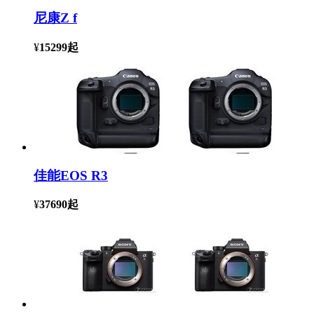
尼康Z f
¥
15299
起
佳能EOS R3
¥
37690
起