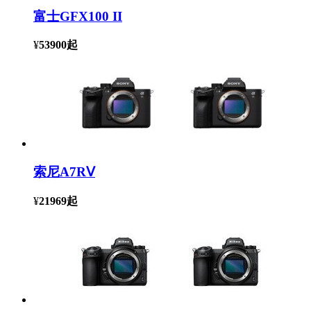
富士GFX100 II
¥
53900
起
索尼A7RⅤ
¥
21969
起