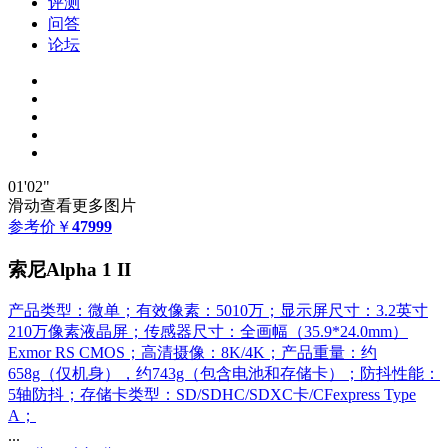
评测
问答
论坛
01'02"
滑动查看更多图片
参考价
￥
47999
索尼Alpha 1 II
产品类型：微单；有效像素：5010万；显示屏尺寸：3.2英寸
210万像素液晶屏；传感器尺寸：全画幅（35.9*24.0mm）
Exmor RS CMOS；高清摄像：8K/4K；产品重量：约
658g（仅机身），约743g（包含电池和存储卡）；防抖性能：
5轴防抖；存储卡类型：SD/SDHC/SDXC卡/CFexpress Type
A；
...