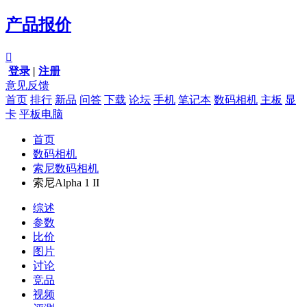
产品报价

登录
|
注册
意见反馈
首页
排行
新品
问答
下载
论坛
手机
笔记本
数码相机
主板
显
卡
平板电脑
首页
数码相机
索尼数码相机
索尼Alpha 1 II
综述
参数
比价
图片
讨论
竞品
视频