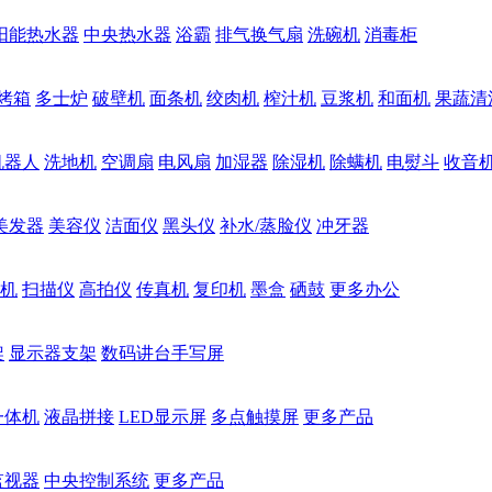
阳能热水器
中央热水器
浴霸
排气换气扇
洗碗机
消毒柜
烤箱
多士炉
破壁机
面条机
绞肉机
榨汁机
豆浆机
和面机
果蔬清
机器人
洗地机
空调扇
电风扇
加湿器
除湿机
除螨机
电熨斗
收音
美发器
美容仪
洁面仪
黑头仪
补水/蒸脸仪
冲牙器
机
扫描仪
高拍仪
传真机
复印机
墨盒
硒鼓
更多办公
架
显示器支架
数码讲台手写屏
一体机
液晶拼接
LED显示屏
多点触摸屏
更多产品
监视器
中央控制系统
更多产品