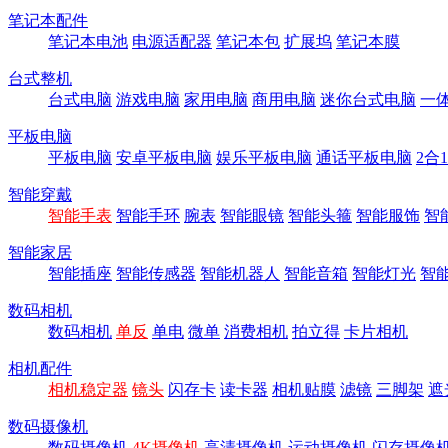
笔记本配件
笔记本电池
电源适配器
笔记本包
扩展坞
笔记本膜
台式整机
台式电脑
游戏电脑
家用电脑
商用电脑
迷你台式电脑
一
平板电脑
平板电脑
安卓平板电脑
娱乐平板电脑
通话平板电脑
2合
智能穿戴
智能手表
智能手环
腕表
智能眼镜
智能头箍
智能服饰
智
智能家居
智能插座
智能传感器
智能机器人
智能音箱
智能灯光
智
数码相机
数码相机
单反
单电
微单
消费相机
拍立得
卡片相机
相机配件
相机稳定器
镜头
闪存卡
读卡器
相机贴膜
滤镜
三脚架
遮
数码摄像机
数码摄像机
4K摄像机
高清摄像机
运动摄像机
闪存摄像