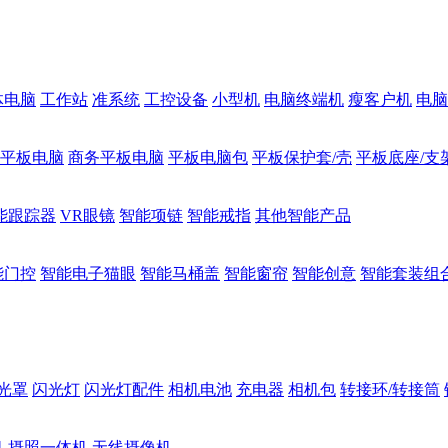
体电脑
工作站
准系统
工控设备
小型机
电脑终端机
瘦客户机
电脑
1平板电脑
商务平板电脑
平板电脑包
平板保护套/壳
平板底座/支
能跟踪器
VR眼镜
智能项链
智能戒指
其他智能产品
能门控
智能电子猫眼
智能马桶盖
智能窗帘
智能创意
智能套装组
光罩
闪光灯
闪光灯配件
相机电池
充电器
相机包
转接环/转接筒
机
摄照一体机
无线摄像机