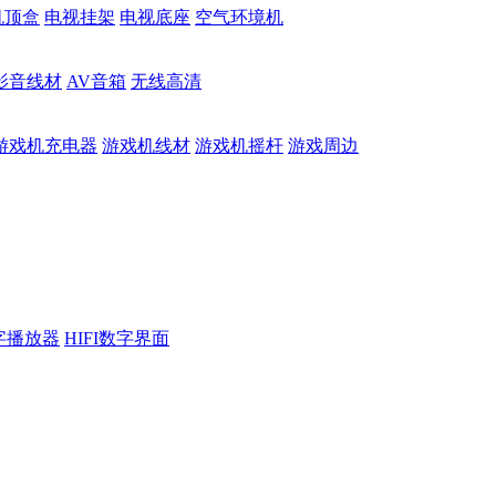
机顶盒
电视挂架
电视底座
空气环境机
影音线材
AV音箱
无线高清
游戏机充电器
游戏机线材
游戏机摇杆
游戏周边
数字播放器
HIFI数字界面