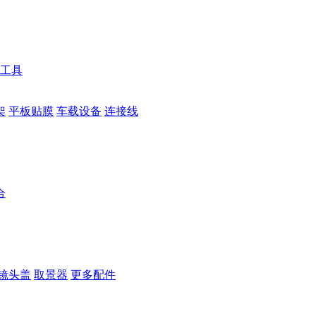
工具
架
平板贴膜
车载设备
连接线
合
镜头盖
取景器
更多配件