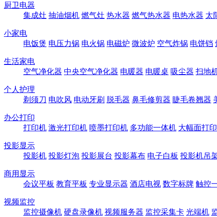
厨卫电器
集成灶
抽油烟机
燃气灶
热水器
燃气热水器
电热水器
太
小家电
电饭煲
电压力锅
电火锅
电磁炉
微波炉
空气炸锅
电饼铛
生活家电
空气净化器
中央空气净化器
电暖器
电暖桌
吸尘器
扫地
个人护理
剃须刀
电吹风
电动牙刷
脱毛器
鼻毛修剪器
睫毛卷翘器
办公打印
打印机
激光打印机
喷墨打印机
多功能一体机
大幅面打印
投影显示
投影机
投影灯泡
投影展台
投影幕布
电子白板
投影机吊
商用显示
会议平板
教育平板
专业显示器
酒店电视
数字标牌
触控
视频监控
监控摄像机
硬盘录像机
视频服务器
监控采集卡
光端机