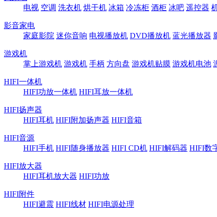
电视
空调
洗衣机
烘干机
冰箱
冷冻柜
酒柜
冰吧
遥控器
影音家电
家庭影院
迷你音响
电视播放机
DVD播放机
蓝光播放器
游戏机
掌上游戏机
游戏机
手柄
方向盘
游戏机贴膜
游戏机电池
HIFI一体机
HIFI功放一体机
HIFI耳放一体机
HIFI扬声器
HIFI耳机
HIFI附加扬声器
HIFI音箱
HIFI音源
HIFI手机
HIFI随身播放器
HIFI CD机
HIFI解码器
HIFI
HIFI放大器
HIFI耳机放大器
HIFI功放
HIFI附件
HIFI避震
HIFI线材
HIFI电源处理