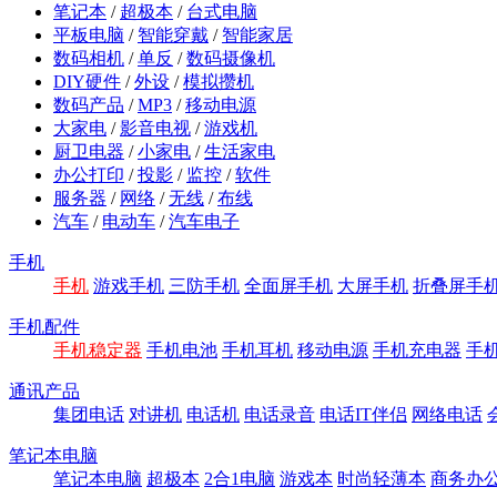
笔记本
/
超极本
/
台式电脑
平板电脑
/
智能穿戴
/
智能家居
数码相机
/
单反
/
数码摄像机
DIY硬件
/
外设
/
模拟攒机
数码产品
/
MP3
/
移动电源
大家电
/
影音电视
/
游戏机
厨卫电器
/
小家电
/
生活家电
办公打印
/
投影
/
监控
/
软件
服务器
/
网络
/
无线
/
布线
汽车
/
电动车
/
汽车电子
手机
手机
游戏手机
三防手机
全面屏手机
大屏手机
折叠屏手
手机配件
手机稳定器
手机电池
手机耳机
移动电源
手机充电器
手
通讯产品
集团电话
对讲机
电话机
电话录音
电话IT伴侣
网络电话
笔记本电脑
笔记本电脑
超极本
2合1电脑
游戏本
时尚轻薄本
商务办