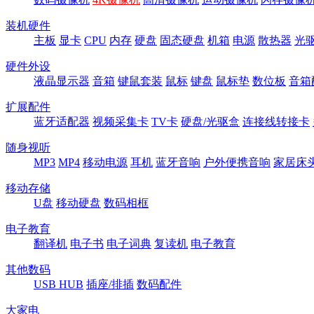
装机硬件
主板
显卡
CPU
内存
硬盘
固态硬盘
机箱
电源
散热器
光
硬件外设
液晶显示器
音箱
键鼠套装
鼠标
键盘
鼠标垫
数位板
音箱
扩展配件
蓝牙适配器
视频采集卡
TV卡
硬盘/光驱盒
连接线转接卡
随身视听
MP3
MP4
移动电源
耳机
蓝牙音响
户外便携音响
家居床
移动存储
U盘
移动硬盘
数码相框
电子教育
翻译机
电子书
电子词典
复读机
电子教育
其他数码
USB HUB
插座/排插
数码配件
大家电