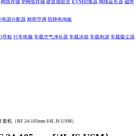
网络存储
IP网络存储
硬盘抽取盒
KVM切换器
网络延长器
磁带
DU电源分配器
精密空调
防静电地板
D导航
行车电脑
车载空气净化器
车载冰箱
车载电源
车载吸尘器
II 套机（RF 24-105mm f/4L IS USM）