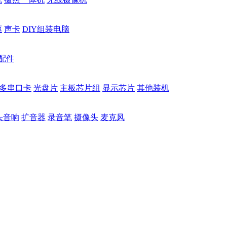
驱
声卡
DIY组装电脑
配件
多串口卡
光盘片
主板芯片组
显示芯片
其他装机
头音响
扩音器
录音笔
摄像头
麦克风