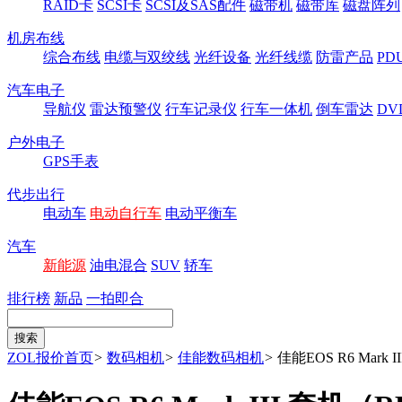
RAID卡
SCSI卡
SCSI及SAS配件
磁带机
磁带库
磁盘阵列
机房布线
综合布线
电缆与双绞线
光纤设备
光纤线缆
防雷产品
P
汽车电子
导航仪
雷达预警仪
行车记录仪
行车一体机
倒车雷达
DV
户外电子
GPS手表
代步出行
电动车
电动自行车
电动平衡车
汽车
新能源
油电混合
SUV
轿车
排行榜
新品
一拍即合
ZOL报价首页
>
数码相机
>
佳能数码相机
>
佳能EOS R6 Mark I