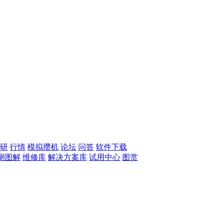
研
行情
模拟攒机
论坛
问答
软件下载
测图解
维修库
解决方案库
试用中心
图赏