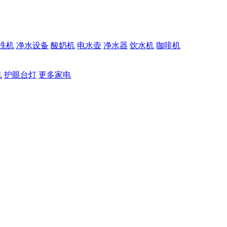
洗机
净水设备
酸奶机
电水壶
净水器
饮水机
咖啡机
机
护眼台灯
更多家电