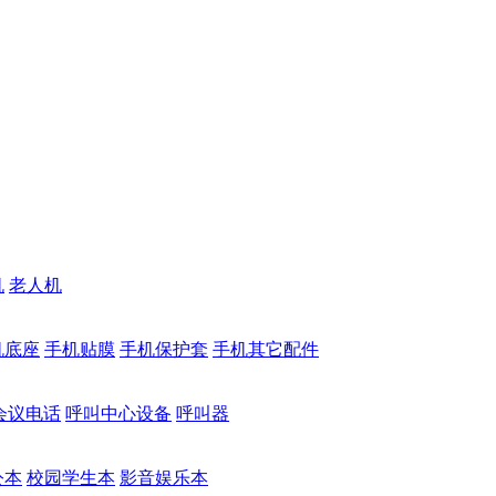
机
老人机
机底座
手机贴膜
手机保护套
手机其它配件
会议电话
呼叫中心设备
呼叫器
公本
校园学生本
影音娱乐本