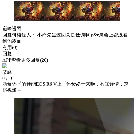
巅峰谩骂
回复
钟楼怪人
： 小泽先生这回真是低调啊 p&e展会上都没看
到他露面
有用(
0
)
回复
APP查看更多回复(26)
某峰
05-16
新鲜热乎的佳能EOS R6 V上手体验终于来啦，欲知详情，速
戳视频～