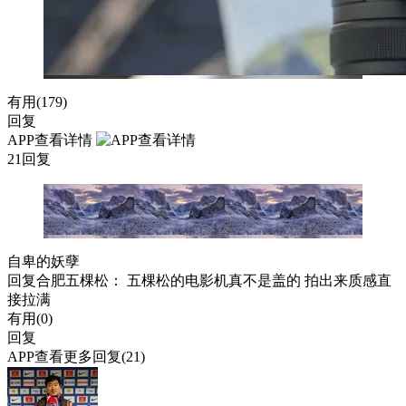
有用(
179
)
回复
APP查看详情
21回复
自卑的妖孽
回复
合肥五棵松
： 五棵松的电影机真不是盖的 拍出来质感直
接拉满
有用(
0
)
回复
APP查看更多回复(21)