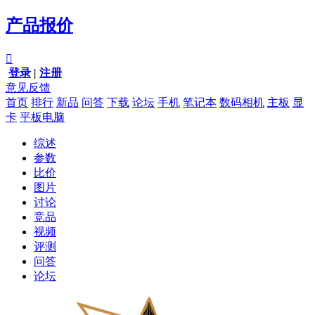
产品报价

登录
|
注册
意见反馈
首页
排行
新品
问答
下载
论坛
手机
笔记本
数码相机
主板
显
卡
平板电脑
综述
参数
比价
图片
讨论
竞品
视频
评测
问答
论坛