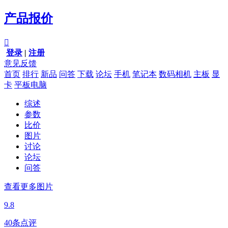
产品报价

登录
|
注册
意见反馈
首页
排行
新品
问答
下载
论坛
手机
笔记本
数码相机
主板
显
卡
平板电脑
综述
参数
比价
图片
讨论
论坛
问答
查看更多图片
9.8
40条点评