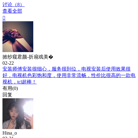
讨论（8）
查看全部

掀纱窥君颜-折扇戏美�
02-22
安装师傅安装很细心，服务很到位，电视安装后使用效果很
好，电视机色彩饱和度，使用非常流畅，性价比很高的一款电
视机，tcl超棒！
有用(
0
)
回复
Hina_o