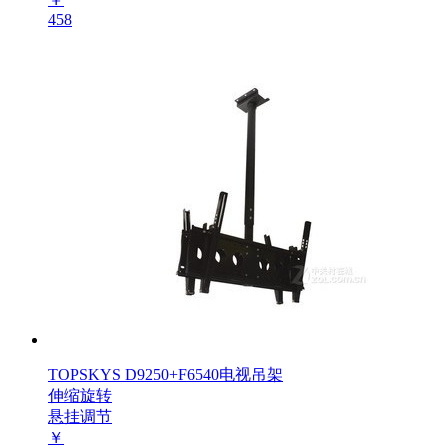
458
TOPSKYS D9250+F6540电视吊架
伸缩旋转
悬挂调节
￥