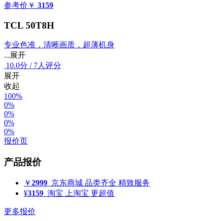
参考价
￥
3159
TCL 50T8H
专业色准，清晰画质，超薄机身
...展开
10.0
分
/
7人评分
展开
收起
100%
0%
0%
0%
0%
报价页
产品报价
￥
2999
京东商城
品类齐全 精致服务
¥
3159
淘宝
上淘宝 更超值
更多报价