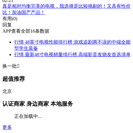
02-21
真是相对均衡完美的电视，我选择是比较挑剔的！又具有性价
比！加油国产产品！
有用(
0
)
回复
APP查看全部16条数据
行情
48英寸电视性能排行榜 游戏追剧两不误的中端全能
型学生装备
行情
最新48寸电视销量排行榜 高端影音发烧友首选清单
换一批

超值推荐
北京
认证商家
身边商家 本地服务
正在加载中...
更多