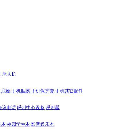
机
老人机
机底座
手机贴膜
手机保护套
手机其它配件
会议电话
呼叫中心设备
呼叫器
公本
校园学生本
影音娱乐本