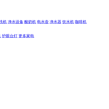
洗机
净水设备
酸奶机
电水壶
净水器
饮水机
咖啡机
机
护眼台灯
更多家电