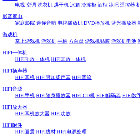
电视
空调
洗衣机
烘干机
冰箱
冷冻柜
酒柜
冰吧
遥控器
影音家电
家庭影院
迷你音响
电视播放机
DVD播放机
蓝光播放器
游戏机
掌上游戏机
游戏机
手柄
方向盘
游戏机贴膜
游戏机电池
HIFI一体机
HIFI功放一体机
HIFI耳放一体机
HIFI扬声器
HIFI耳机
HIFI附加扬声器
HIFI音箱
HIFI音源
HIFI手机
HIFI随身播放器
HIFI CD机
HIFI解码器
HIFI
HIFI放大器
HIFI耳机放大器
HIFI功放
HIFI附件
HIFI避震
HIFI线材
HIFI电源处理