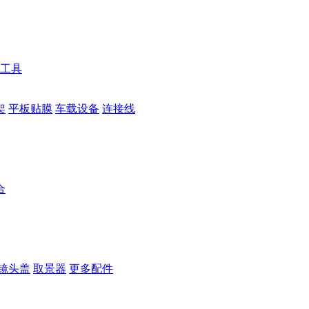
工具
架
平板贴膜
车载设备
连接线
合
镜头盖
取景器
更多配件