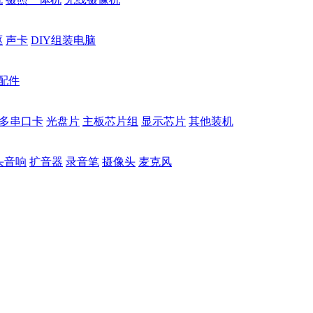
驱
声卡
DIY组装电脑
配件
多串口卡
光盘片
主板芯片组
显示芯片
其他装机
头音响
扩音器
录音笔
摄像头
麦克风