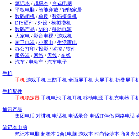
笔记本
/
超极本
/
台式电脑
平板电脑
/
智能穿戴
/
智能家居
数码相机
/
单反
/
数码摄像机
DIY硬件
/
外设
/
模拟攒机
数码产品
/
MP3
/
移动电源
大家电
/
影音电视
/
游戏机
厨卫电器
/
小家电
/
生活家电
办公打印
/
投影
/
监控
/
软件
服务器
/
网络
/
无线
/
布线
汽车
/
电动车
/
汽车电子
手机
手机
游戏手机
三防手机
全面屏手机
大屏手机
折叠屏手
手机配件
手机稳定器
手机电池
手机耳机
移动电源
手机充电器
手
通讯产品
集团电话
对讲机
电话机
电话录音
电话IT伴侣
网络电话
笔记本电脑
笔记本电脑
超极本
2合1电脑
游戏本
时尚轻薄本
商务办