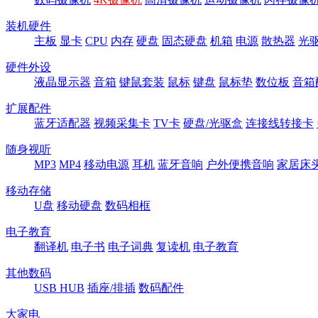
装机硬件
主板
显卡
CPU
内存
硬盘
固态硬盘
机箱
电源
散热器
光
硬件外设
液晶显示器
音箱
键鼠套装
鼠标
键盘
鼠标垫
数位板
音箱
扩展配件
蓝牙适配器
视频采集卡
TV卡
硬盘/光驱盒
连接线转接卡
随身视听
MP3
MP4
移动电源
耳机
蓝牙音响
户外便携音响
家居床
移动存储
U盘
移动硬盘
数码相框
电子教育
翻译机
电子书
电子词典
复读机
电子教育
其他数码
USB HUB
插座/排插
数码配件
大家电