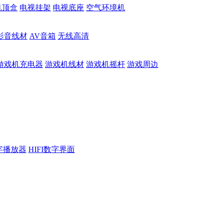
机顶盒
电视挂架
电视底座
空气环境机
影音线材
AV音箱
无线高清
游戏机充电器
游戏机线材
游戏机摇杆
游戏周边
数字播放器
HIFI数字界面