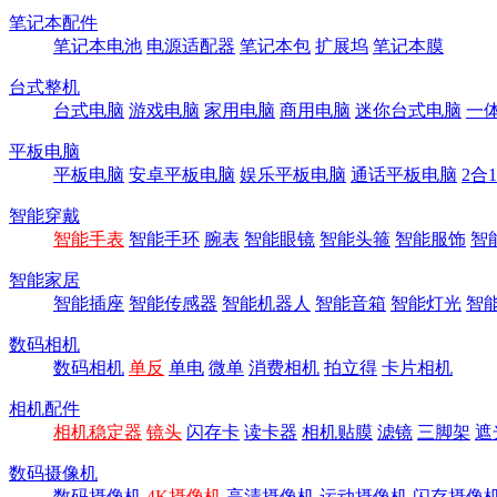
笔记本配件
笔记本电池
电源适配器
笔记本包
扩展坞
笔记本膜
台式整机
台式电脑
游戏电脑
家用电脑
商用电脑
迷你台式电脑
一
平板电脑
平板电脑
安卓平板电脑
娱乐平板电脑
通话平板电脑
2合
智能穿戴
智能手表
智能手环
腕表
智能眼镜
智能头箍
智能服饰
智
智能家居
智能插座
智能传感器
智能机器人
智能音箱
智能灯光
智
数码相机
数码相机
单反
单电
微单
消费相机
拍立得
卡片相机
相机配件
相机稳定器
镜头
闪存卡
读卡器
相机贴膜
滤镜
三脚架
遮
数码摄像机
数码摄像机
4K摄像机
高清摄像机
运动摄像机
闪存摄像