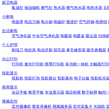
厨卫电器
集成灶
抽油烟机
燃气灶
热水器
燃气热水器
电热水器
太
小家电
电饭煲
电压力锅
电火锅
电磁炉
微波炉
空气炸锅
电饼铛
生活家电
空气净化器
中央空气净化器
电暖器
电暖桌
吸尘器
扫地
个人护理
剃须刀
电吹风
电动牙刷
脱毛器
鼻毛修剪器
睫毛卷翘器
办公打印
打印机
激光打印机
喷墨打印机
多功能一体机
大幅面打印
投影显示
投影机
投影灯泡
投影展台
投影幕布
电子白板
投影机吊
商用显示
会议平板
教育平板
专业显示器
酒店电视
数字标牌
触控
视频监控
监控摄像机
硬盘录像机
视频服务器
监控采集卡
光端机