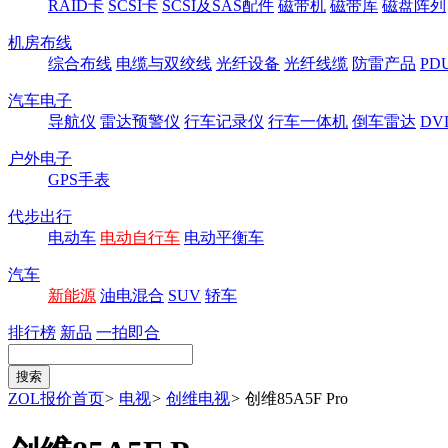
RAID卡
SCSI卡
SCSI及SAS配件
磁带机
磁带库
磁盘阵列
机房布线
综合布线
电缆与双绞线
光纤设备
光纤线缆
防雷产品
P
汽车电子
导航仪
雷达预警仪
行车记录仪
行车一体机
倒车雷达
DV
户外电子
GPS手表
代步出行
电动车
电动自行车
电动平衡车
汽车
新能源
油电混合
SUV
轿车
排行榜
新品
一拍即合
ZOL报价首页
>
电视
>
创维电视
>
创维85A5F Pro