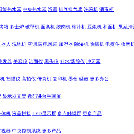
阳能热水器
中央热水器
浴霸
排气换气扇
洗碗机
消毒柜
烤箱
多士炉
破壁机
面条机
绞肉机
榨汁机
豆浆机
和面机
果蔬清
机器人
洗地机
空调扇
电风扇
加湿器
除湿机
除螨机
电熨斗
收音
美发器
美容仪
洁面仪
黑头仪
补水/蒸脸仪
冲牙器
机
扫描仪
高拍仪
传真机
复印机
墨盒
硒鼓
更多办公
架
显示器支架
数码讲台手写屏
一体机
液晶拼接
LED显示屏
多点触摸屏
更多产品
监视器
中央控制系统
更多产品