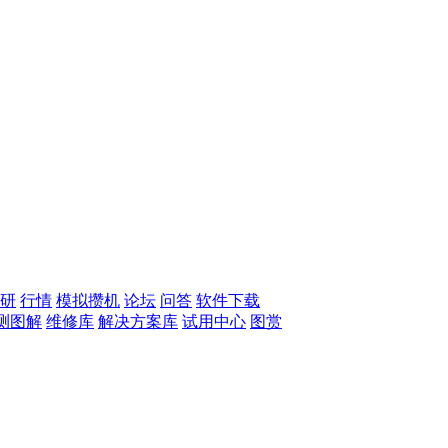
研
行情
模拟攒机
论坛
问答
软件下载
测图解
维修库
解决方案库
试用中心
图赏