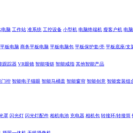
体电脑
工作站
准系统
工控设备
小型机
电脑终端机
瘦客户机
电脑
1平板电脑
商务平板电脑
平板电脑包
平板保护套/壳
平板底座/支
能跟踪器
VR眼镜
智能项链
智能戒指
其他智能产品
能门控
智能电子猫眼
智能马桶盖
智能窗帘
智能创意
智能套装组
光罩
闪光灯
闪光灯配件
相机电池
充电器
相机包
转接环/转接筒
机
摄照一体机
无线摄像机