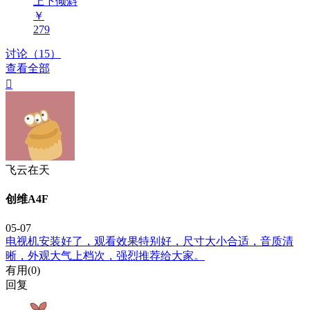
上下倾斜
￥
279
讨论（15）
查看全部

飞云在天
创维A4F
05-07
电视机安装好了，观看效果特别好，尺寸大小合适，音质清
晰，外观大气上档次，强烈推荐给大家。
有用(
0
)
回复