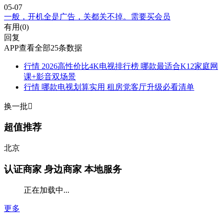
05-07
一般，开机全是广告，关都关不掉。需要买会员
有用(
0
)
回复
APP查看全部25条数据
行情
2026高性价比4K电视排行榜 哪款最适合K12家庭网
课+影音双场景
行情
哪款电视划算实用 租房党客厅升级必看清单
换一批

超值推荐
北京
认证商家
身边商家 本地服务
正在加载中...
更多