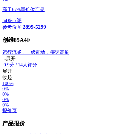
高于67%同价位产品
54条点评
2899-5299
参考价
￥
创维85A4F
运行流畅，一级能效，疾速高刷
...展开
9.9
分
/
14人评分
展开
收起
100%
0%
0%
0%
0%
报价页
产品报价