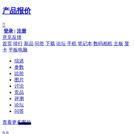
产品报价

登录
|
注册
意见反馈
首页
排行
新品
问答
下载
论坛
手机
笔记本
数码相机
主板
显
卡
平板电脑
综述
参数
比价
图片
讨论
竞品
评测
论坛
问答
查看更多图片
9.9