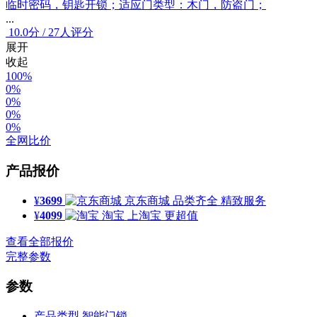
临时密码，钥匙开锁；适应门类型：木门，防盗门；
...
10.0
分
/
27人评分
展开
收起
100%
0%
0%
0%
0%
全网比价
产品报价
¥
3699
京东商城
品类齐全 精致服务
¥
4099
淘宝
上淘宝 更超值
查看全部报价
完整参数
参数
产品类型
智能门锁