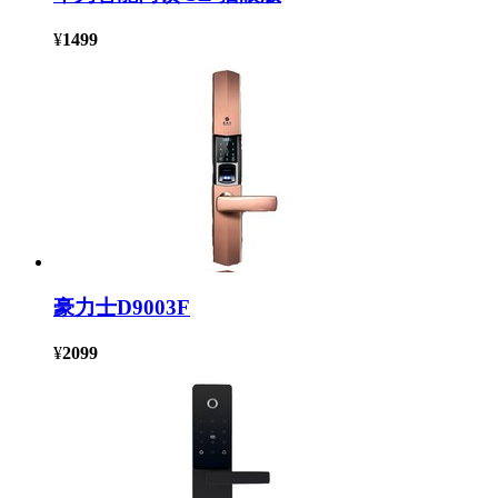
¥
1499
豪力士D9003F
¥
2099