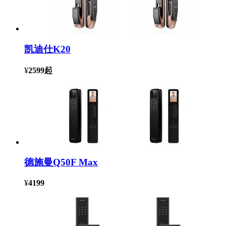
凯迪仕K20
¥
2599
起
德施曼Q50F Max
¥
4199