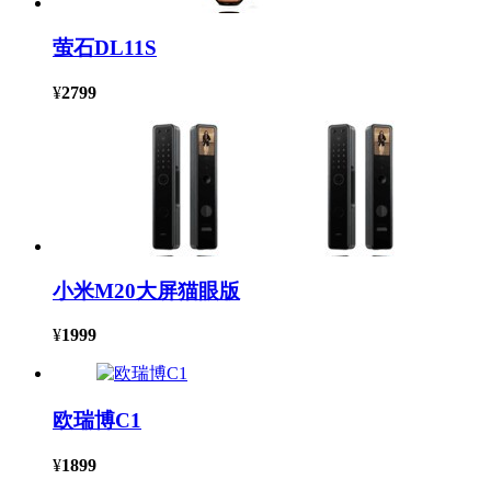
萤石DL11S
¥
2799
小米M20大屏猫眼版
¥
1999
欧瑞博C1
¥
1899