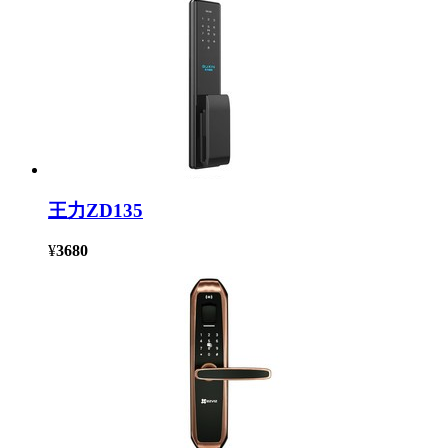
王力ZD135
¥
3680