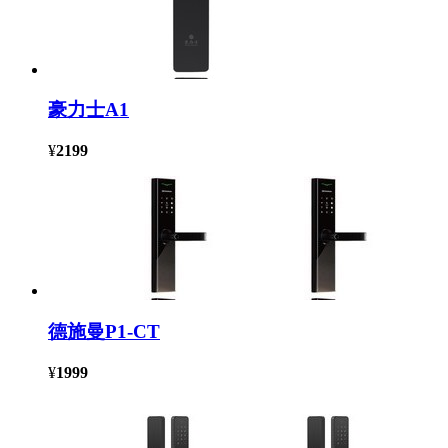
豪力士A1
¥
2199
德施曼P1-CT
¥
1999