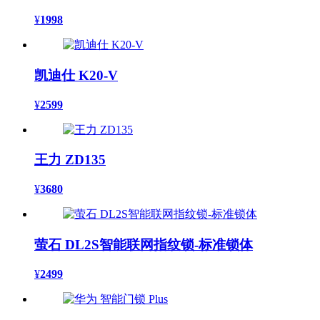
¥
1998
凯迪仕 K20-V
¥
2599
王力 ZD135
¥
3680
萤石 DL2S智能联网指纹锁-标准锁体
¥
2499