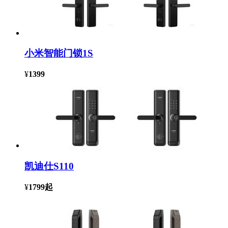
小米智能门锁1S
¥
1399
凯迪仕S110
¥
1799
起