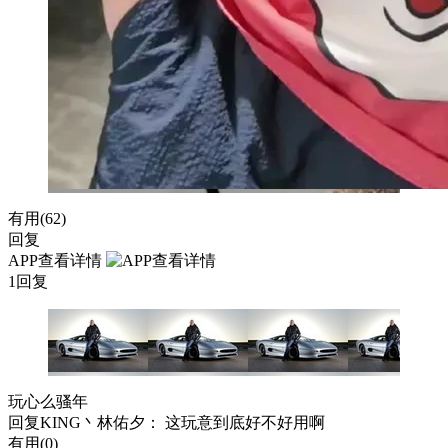
有用(
62
)
回复
APP查看详情
1回复
玩心么骚年
回复
KING丶林佑夕
： 这玩意到底好不好用啊
有用(
0
)