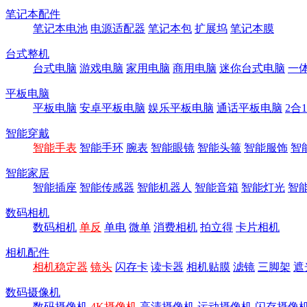
笔记本配件
笔记本电池
电源适配器
笔记本包
扩展坞
笔记本膜
台式整机
台式电脑
游戏电脑
家用电脑
商用电脑
迷你台式电脑
一
平板电脑
平板电脑
安卓平板电脑
娱乐平板电脑
通话平板电脑
2合
智能穿戴
智能手表
智能手环
腕表
智能眼镜
智能头箍
智能服饰
智
智能家居
智能插座
智能传感器
智能机器人
智能音箱
智能灯光
智
数码相机
数码相机
单反
单电
微单
消费相机
拍立得
卡片相机
相机配件
相机稳定器
镜头
闪存卡
读卡器
相机贴膜
滤镜
三脚架
遮
数码摄像机
数码摄像机
4K摄像机
高清摄像机
运动摄像机
闪存摄像