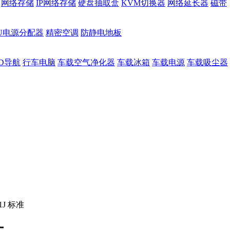
网络存储
IP网络存储
硬盘抽取盒
KVM切换器
网络延长器
磁带
DU电源分配器
精密空调
防静电地板
D导航
行车电脑
车载空气净化器
车载冰箱
车载电源
车载吸尘器
1J 标准