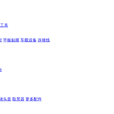
工具
架
平板贴膜
车载设备
连接线
合
镜头盖
取景器
更多配件