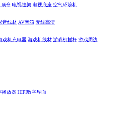
机顶盒
电视挂架
电视底座
空气环境机
影音线材
AV音箱
无线高清
游戏机充电器
游戏机线材
游戏机摇杆
游戏周边
数字播放器
HIFI数字界面