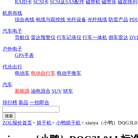
RAID卡
SCSI卡
SCSI及SAS配件
磁带机
磁带库
磁盘阵列
机房布线
综合布线
电缆与双绞线
光纤设备
光纤线缆
防雷产品
P
汽车电子
导航仪
雷达预警仪
行车记录仪
行车一体机
倒车雷达
DV
户外电子
GPS手表
代步出行
电动车
电动自行车
电动平衡车
汽车
新能源
油电混合
SUV
轿车
排行榜
新品
一拍即合
ZOL报价首页
>
烘干机
>
小鸭烘干机
>
xiaoya（小鸭）DQG3L0