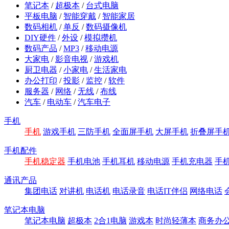
笔记本
/
超极本
/
台式电脑
平板电脑
/
智能穿戴
/
智能家居
数码相机
/
单反
/
数码摄像机
DIY硬件
/
外设
/
模拟攒机
数码产品
/
MP3
/
移动电源
大家电
/
影音电视
/
游戏机
厨卫电器
/
小家电
/
生活家电
办公打印
/
投影
/
监控
/
软件
服务器
/
网络
/
无线
/
布线
汽车
/
电动车
/
汽车电子
手机
手机
游戏手机
三防手机
全面屏手机
大屏手机
折叠屏手
手机配件
手机稳定器
手机电池
手机耳机
移动电源
手机充电器
手
通讯产品
集团电话
对讲机
电话机
电话录音
电话IT伴侣
网络电话
笔记本电脑
笔记本电脑
超极本
2合1电脑
游戏本
时尚轻薄本
商务办