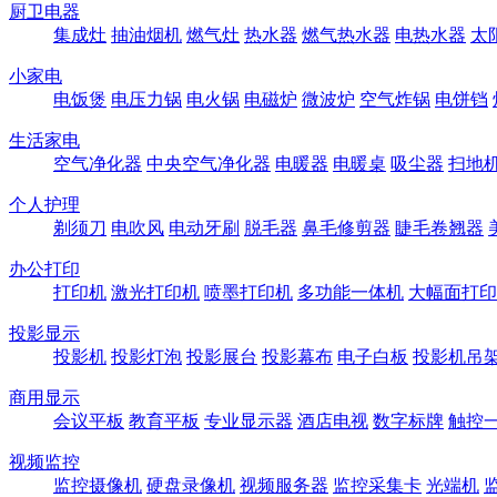
厨卫电器
集成灶
抽油烟机
燃气灶
热水器
燃气热水器
电热水器
太
小家电
电饭煲
电压力锅
电火锅
电磁炉
微波炉
空气炸锅
电饼铛
生活家电
空气净化器
中央空气净化器
电暖器
电暖桌
吸尘器
扫地
个人护理
剃须刀
电吹风
电动牙刷
脱毛器
鼻毛修剪器
睫毛卷翘器
办公打印
打印机
激光打印机
喷墨打印机
多功能一体机
大幅面打印
投影显示
投影机
投影灯泡
投影展台
投影幕布
电子白板
投影机吊
商用显示
会议平板
教育平板
专业显示器
酒店电视
数字标牌
触控
视频监控
监控摄像机
硬盘录像机
视频服务器
监控采集卡
光端机