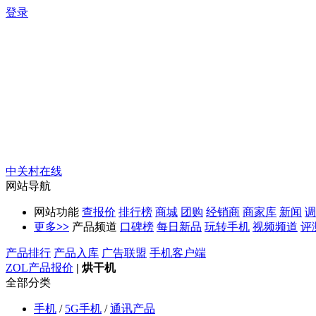
登录
中关村在线
网站导航
网站功能
查报价
排行榜
商城
团购
经销商
商家库
新闻
调
更多
>>
产品频道
口碑榜
每日新品
玩转手机
视频频道
评
产品排行
产品入库
广告联盟
手机客户端
ZOL产品报价
|
烘干机
全部分类
手机
/
5G手机
/
通讯产品