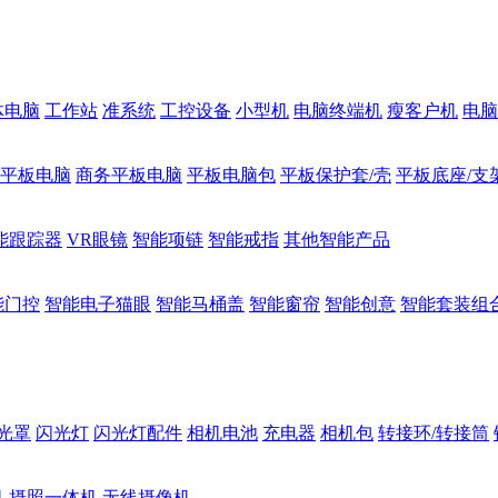
体电脑
工作站
准系统
工控设备
小型机
电脑终端机
瘦客户机
电脑
1平板电脑
商务平板电脑
平板电脑包
平板保护套/壳
平板底座/支
能跟踪器
VR眼镜
智能项链
智能戒指
其他智能产品
能门控
智能电子猫眼
智能马桶盖
智能窗帘
智能创意
智能套装组
光罩
闪光灯
闪光灯配件
相机电池
充电器
相机包
转接环/转接筒
机
摄照一体机
无线摄像机