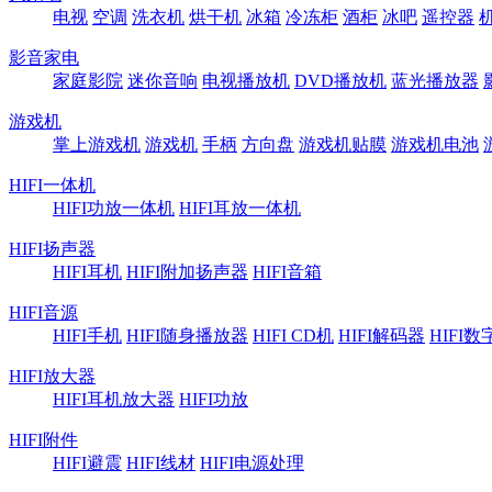
电视
空调
洗衣机
烘干机
冰箱
冷冻柜
酒柜
冰吧
遥控器
影音家电
家庭影院
迷你音响
电视播放机
DVD播放机
蓝光播放器
游戏机
掌上游戏机
游戏机
手柄
方向盘
游戏机贴膜
游戏机电池
HIFI一体机
HIFI功放一体机
HIFI耳放一体机
HIFI扬声器
HIFI耳机
HIFI附加扬声器
HIFI音箱
HIFI音源
HIFI手机
HIFI随身播放器
HIFI CD机
HIFI解码器
HIFI
HIFI放大器
HIFI耳机放大器
HIFI功放
HIFI附件
HIFI避震
HIFI线材
HIFI电源处理