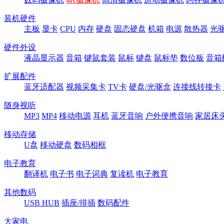
装机硬件
主板
显卡
CPU
内存
硬盘
固态硬盘
机箱
电源
散热器
光
硬件外设
液晶显示器
音箱
键鼠套装
鼠标
键盘
鼠标垫
数位板
音箱
扩展配件
蓝牙适配器
视频采集卡
TV卡
硬盘/光驱盒
连接线转接卡
随身视听
MP3
MP4
移动电源
耳机
蓝牙音响
户外便携音响
家居床
移动存储
U盘
移动硬盘
数码相框
电子教育
翻译机
电子书
电子词典
复读机
电子教育
其他数码
USB HUB
插座/排插
数码配件
大家电