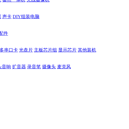
驱
声卡
DIY组装电脑
配件
多串口卡
光盘片
主板芯片组
显示芯片
其他装机
头音响
扩音器
录音笔
摄像头
麦克风