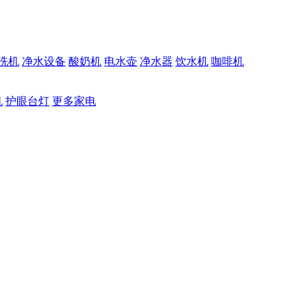
洗机
净水设备
酸奶机
电水壶
净水器
饮水机
咖啡机
机
护眼台灯
更多家电