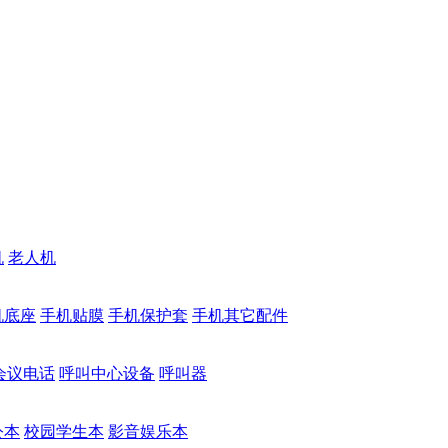
机
老人机
机底座
手机贴膜
手机保护套
手机其它配件
会议电话
呼叫中心设备
呼叫器
公本
校园学生本
影音娱乐本