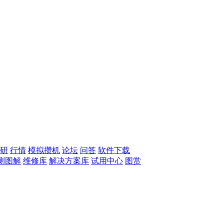
研
行情
模拟攒机
论坛
问答
软件下载
测图解
维修库
解决方案库
试用中心
图赏