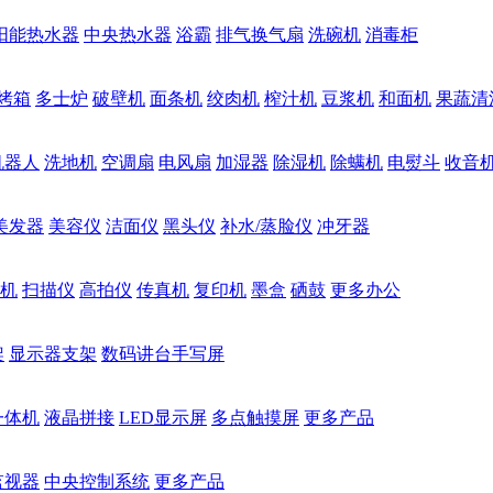
阳能热水器
中央热水器
浴霸
排气换气扇
洗碗机
消毒柜
烤箱
多士炉
破壁机
面条机
绞肉机
榨汁机
豆浆机
和面机
果蔬清
机器人
洗地机
空调扇
电风扇
加湿器
除湿机
除螨机
电熨斗
收音
美发器
美容仪
洁面仪
黑头仪
补水/蒸脸仪
冲牙器
机
扫描仪
高拍仪
传真机
复印机
墨盒
硒鼓
更多办公
架
显示器支架
数码讲台手写屏
一体机
液晶拼接
LED显示屏
多点触摸屏
更多产品
监视器
中央控制系统
更多产品