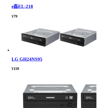
e磊EL-218
¥
79
LG GH24NS95
¥
110