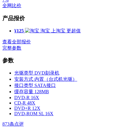
全网比价
产品报价
¥
125
淘宝
上淘宝 更超值
查看全部报价
完整参数
参数
光驱类型
DVD刻录机
安装方式
内置（台式机光驱）
接口类型
SATA接口
缓存容量
128MB
DVD-R
16X
CD-R
48X
DVD+R
12X
DVD-ROM SL
16X
873
条点评