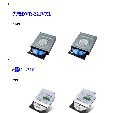
先锋DVR-221VXL
¥
149
e磊EL-318
¥
99