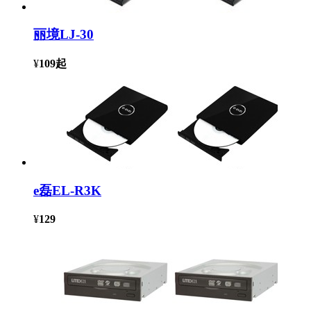
丽境LJ-30
¥
109
起
e磊EL-R3K
¥
129