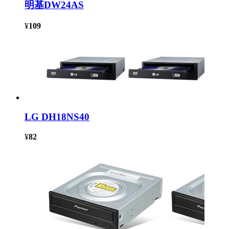
明基DW24AS
¥
109
LG DH18NS40
¥
82