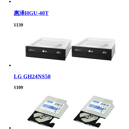
惠泽HGU-40T
¥
139
LG GH24NS50
¥
109