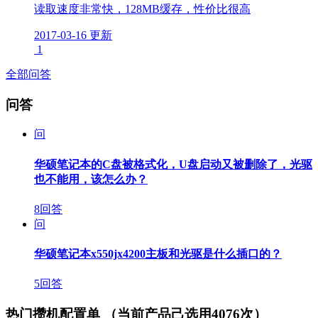
读取速度非常快，128MB缓存，性价比很高
2017-03-16 更新
1
全部问答
问答
问
华硕笔记本的C盘被格式化，U盘启动又被删除了，光驱
也不能用，该怎么办？
8回答
问
华硕笔记本x550jx4200主板和光驱是什么插口的？
5回答
热门攒机配置单
（当前产品己选用4076次）