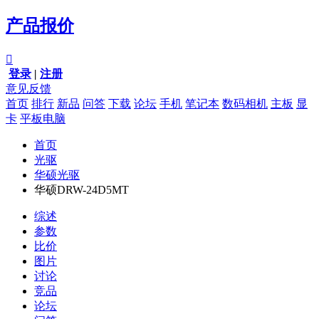
产品报价

登录
|
注册
意见反馈
首页
排行
新品
问答
下载
论坛
手机
笔记本
数码相机
主板
显
卡
平板电脑
首页
光驱
华硕光驱
华硕DRW-24D5MT
综述
参数
比价
图片
讨论
竞品
论坛