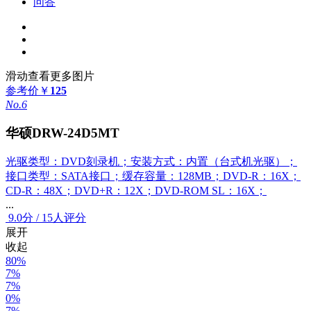
问答
滑动查看更多图片
参考价
￥
125
No.6
华硕DRW-24D5MT
光驱类型：DVD刻录机；安装方式：内置（台式机光驱）；
接口类型：SATA接口；缓存容量：128MB；DVD-R：16X；
CD-R：48X；DVD+R：12X；DVD-ROM SL：16X；
...
9.0
分
/
15人评分
展开
收起
80%
7%
7%
0%
7%