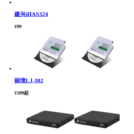
建兴iHAS324
¥
99
丽境LJ-302
¥
109
起