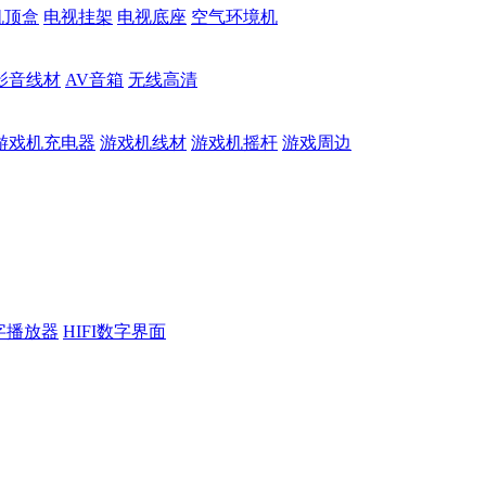
机顶盒
电视挂架
电视底座
空气环境机
影音线材
AV音箱
无线高清
游戏机充电器
游戏机线材
游戏机摇杆
游戏周边
数字播放器
HIFI数字界面