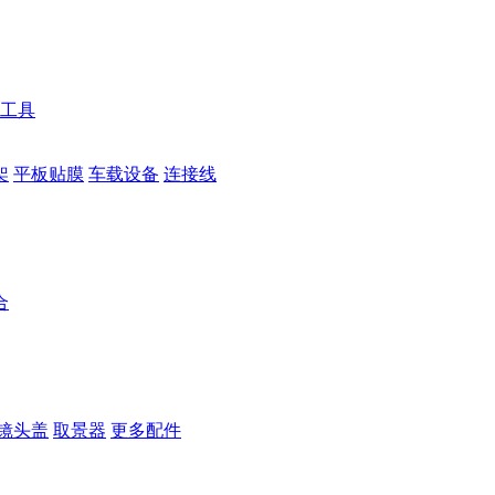
工具
架
平板贴膜
车载设备
连接线
合
镜头盖
取景器
更多配件