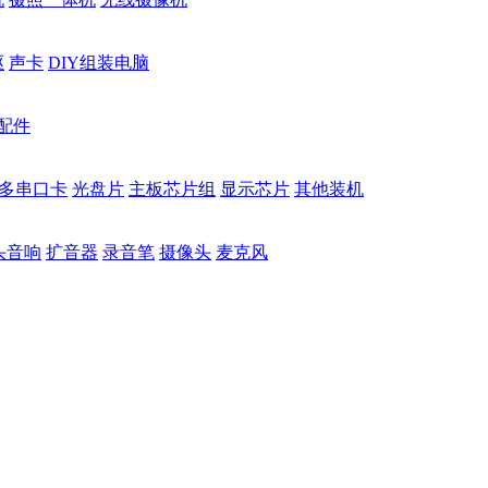
驱
声卡
DIY组装电脑
配件
多串口卡
光盘片
主板芯片组
显示芯片
其他装机
头音响
扩音器
录音笔
摄像头
麦克风