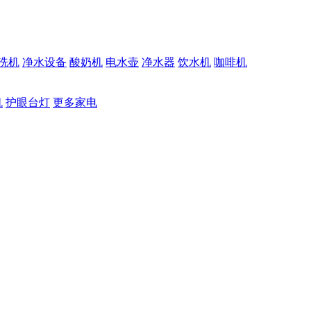
洗机
净水设备
酸奶机
电水壶
净水器
饮水机
咖啡机
机
护眼台灯
更多家电