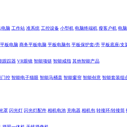
体电脑
工作站
准系统
工控设备
小型机
电脑终端机
瘦客户机
电脑
1平板电脑
商务平板电脑
平板电脑包
平板保护套/壳
平板底座/支
能跟踪器
VR眼镜
智能项链
智能戒指
其他智能产品
能门控
智能电子猫眼
智能马桶盖
智能窗帘
智能创意
智能套装组
光罩
闪光灯
闪光灯配件
相机电池
充电器
相机包
转接环/转接筒
机
摄照一体机
无线摄像机