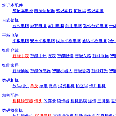
笔记本配件
笔记本电池
电源适配器
笔记本包
扩展坞
笔记本膜
台式整机
台式电脑
游戏电脑
家用电脑
商用电脑
迷你台式电脑
一
平板电脑
平板电脑
安卓平板电脑
娱乐平板电脑
通话平板电脑
2合
智能穿戴
智能手表
智能手环
腕表
智能眼镜
智能头箍
智能服饰
智
智能家居
智能插座
智能传感器
智能机器人
智能音箱
智能灯光
智
数码相机
数码相机
单反
单电
微单
消费相机
拍立得
卡片相机
相机配件
相机稳定器
镜头
闪存卡
读卡器
相机贴膜
滤镜
三脚架
遮
数码摄像机
数码摄像机
4K摄像机
高清摄像机
运动摄像机
闪存摄像