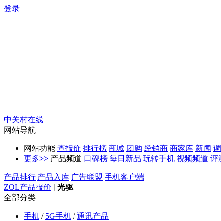
登录
中关村在线
网站导航
网站功能
查报价
排行榜
商城
团购
经销商
商家库
新闻
调
更多
>>
产品频道
口碑榜
每日新品
玩转手机
视频频道
评
产品排行
产品入库
广告联盟
手机客户端
ZOL产品报价
|
光驱
全部分类
手机
/
5G手机
/
通讯产品