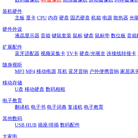
装机硬件
主板
显卡
CPU
内存
硬盘
固态硬盘
机箱
电源
散热器
光
硬件外设
液晶显示器
音箱
键鼠套装
鼠标
键盘
鼠标垫
数位板
音箱
扩展配件
蓝牙适配器
视频采集卡
TV卡
硬盘/光驱盒
连接线转接卡
随身视听
MP3
MP4
移动电源
耳机
蓝牙音响
户外便携音响
家居床
移动存储
U盘
移动硬盘
数码相框
电子教育
翻译机
电子书
电子词典
复读机
电子教育
其他数码
USB HUB
插座/排插
数码配件
大家电