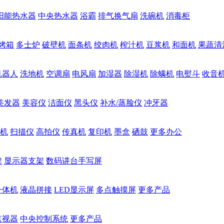
阳能热水器
中央热水器
浴霸
排气换气扇
洗碗机
消毒柜
烤箱
多士炉
破壁机
面条机
绞肉机
榨汁机
豆浆机
和面机
果蔬清
机器人
洗地机
空调扇
电风扇
加湿器
除湿机
除螨机
电熨斗
收音
美发器
美容仪
洁面仪
黑头仪
补水/蒸脸仪
冲牙器
机
扫描仪
高拍仪
传真机
复印机
墨盒
硒鼓
更多办公
架
显示器支架
数码讲台手写屏
一体机
液晶拼接
LED显示屏
多点触摸屏
更多产品
监视器
中央控制系统
更多产品