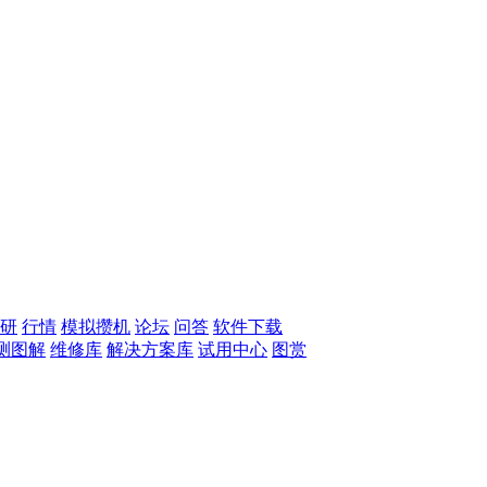
研
行情
模拟攒机
论坛
问答
软件下载
测图解
维修库
解决方案库
试用中心
图赏