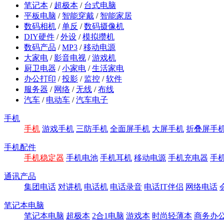
笔记本
/
超极本
/
台式电脑
平板电脑
/
智能穿戴
/
智能家居
数码相机
/
单反
/
数码摄像机
DIY硬件
/
外设
/
模拟攒机
数码产品
/
MP3
/
移动电源
大家电
/
影音电视
/
游戏机
厨卫电器
/
小家电
/
生活家电
办公打印
/
投影
/
监控
/
软件
服务器
/
网络
/
无线
/
布线
汽车
/
电动车
/
汽车电子
手机
手机
游戏手机
三防手机
全面屏手机
大屏手机
折叠屏手
手机配件
手机稳定器
手机电池
手机耳机
移动电源
手机充电器
手
通讯产品
集团电话
对讲机
电话机
电话录音
电话IT伴侣
网络电话
笔记本电脑
笔记本电脑
超极本
2合1电脑
游戏本
时尚轻薄本
商务办