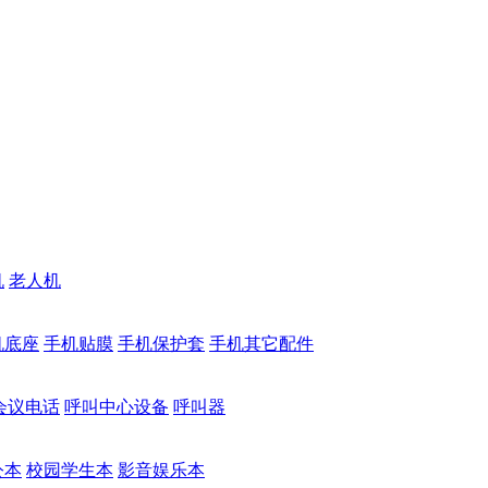
机
老人机
机底座
手机贴膜
手机保护套
手机其它配件
会议电话
呼叫中心设备
呼叫器
公本
校园学生本
影音娱乐本