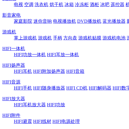
电视
空调
洗衣机
烘干机
冰箱
冷冻柜
酒柜
冰吧
遥控器
影音家电
家庭影院
迷你音响
电视播放机
DVD播放机
蓝光播放器
游戏机
掌上游戏机
游戏机
手柄
方向盘
游戏机贴膜
游戏机电池
HIFI一体机
HIFI功放一体机
HIFI耳放一体机
HIFI扬声器
HIFI耳机
HIFI附加扬声器
HIFI音箱
HIFI音源
HIFI手机
HIFI随身播放器
HIFI CD机
HIFI解码器
HIFI
HIFI放大器
HIFI耳机放大器
HIFI功放
HIFI附件
HIFI避震
HIFI线材
HIFI电源处理