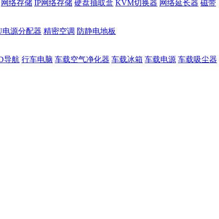
网络存储
IP网络存储
硬盘抽取盒
KVM切换器
网络延长器
磁带
DU电源分配器
精密空调
防静电地板
D导航
行车电脑
车载空气净化器
车载冰箱
车载电源
车载吸尘器