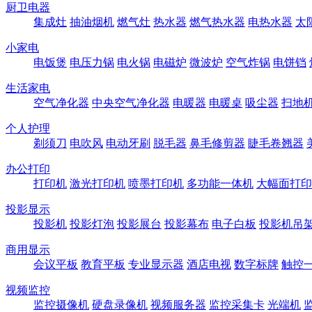
厨卫电器
集成灶
抽油烟机
燃气灶
热水器
燃气热水器
电热水器
太
小家电
电饭煲
电压力锅
电火锅
电磁炉
微波炉
空气炸锅
电饼铛
生活家电
空气净化器
中央空气净化器
电暖器
电暖桌
吸尘器
扫地
个人护理
剃须刀
电吹风
电动牙刷
脱毛器
鼻毛修剪器
睫毛卷翘器
办公打印
打印机
激光打印机
喷墨打印机
多功能一体机
大幅面打印
投影显示
投影机
投影灯泡
投影展台
投影幕布
电子白板
投影机吊
商用显示
会议平板
教育平板
专业显示器
酒店电视
数字标牌
触控
视频监控
监控摄像机
硬盘录像机
视频服务器
监控采集卡
光端机