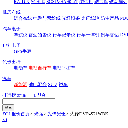
RAID卡
SCSI卡
SCSI及SAS配件
磁带机
磁带库
磁盘阵列
机房布线
综合布线
电缆与双绞线
光纤设备
光纤线缆
防雷产品
P
汽车电子
导航仪
雷达预警仪
行车记录仪
行车一体机
倒车雷达
DV
户外电子
GPS手表
代步出行
电动车
电动自行车
电动平衡车
汽车
新能源
油电混合
SUV
轿车
排行榜
新品
一拍即合
ZOL报价首页
>
光驱
>
先锋光驱
>
先锋DVR-S21WBK
30