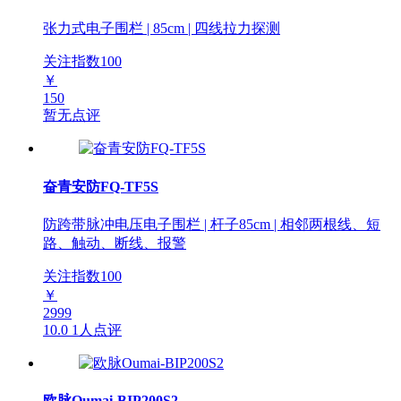
张力式电子围栏 | 85cm | 四线拉力探测
关注指数
100
￥
150
暂无点评
奋青安防FQ-TF5S
防跨带脉冲电压电子围栏 | 杆子85cm | 相邻两根线、短
路、触动、断线、报警
关注指数
100
￥
2999
10.0
1人点评
欧脉Oumai-BIP200S2