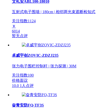
艾礼安ABL100-18010
互射式电子围墙 | 180cm | 相邻两光束遮断检知式
关注指数
1124
￥
6014
暂无点评
卓威宇创ZOVIC-ZDZJ235
张力电子围栏控制杆 | 张力探测 | 30M
关注指数
100
价格面议
10.0
1人点评
奋青安防FQ-TF3S