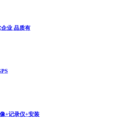
技术企业 品质有
PS
车摄像+记录仪+安装