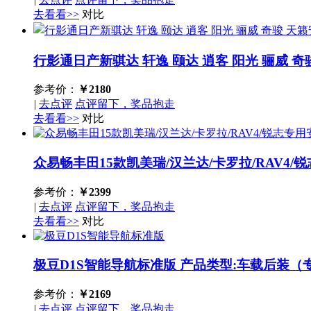
去看看>>
对比
行影通日产新骐达 轩逸 颐达 逍客 阳光 骊威 奇
参考价：
￥
2180
|
去点评
点评留下，奖品抱走
去看看>>
对比
众易畅丰田15款凯美瑞/汉兰达/卡罗拉/RAV4/
参考价：
￥
2399
|
去点评
点评留下，奖品抱走
去看看>>
对比
极豆D1S智能导航标准版
产品类型:车载后装（
参考价：
￥
2169
|
去点评
点评留下，奖品抱走