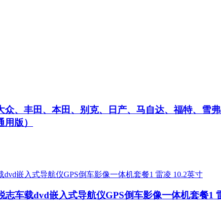
:大众、丰田、本田、别克、日产、马自达、福特、雪
通用版）
车载dvd嵌入式导航仪GPS倒车影像一体机套餐1 雷凌