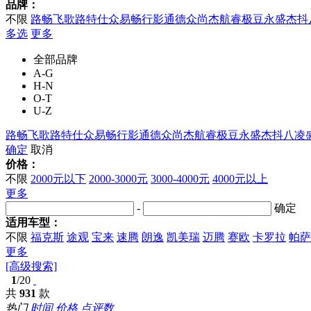
品牌：
不限
路畅
飞歌
路特仕
众易畅
行影通
德众尚杰
航睿
极豆
永盛杰
抖
多选
更多
全部品牌
A-G
H-N
O-T
U-Z
路畅
飞歌
路特仕
众易畅
行影通
德众尚杰
航睿
极豆
永盛杰
抖八
凌
确定
取消
价格：
不限
2000元以下
2000-3000元
3000-4000元
4000元以上
更多
-
确定
适用车型：
不限
福克斯
途观
宝来
速腾
朗逸
凯美瑞
迈腾
赛欧
卡罗拉
帕萨
更多
[高级搜索]
1
/20
共
931
款
热门
时间
价格
点评数