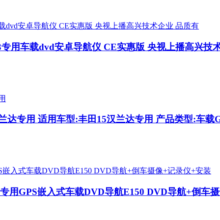
3菱智M3专用车载dvd安卓导航仪 CE实惠版 央视上播高兴
汉兰达专用
适用车型:丰田15汉兰达专用 产品类型:车载G
0专车专用GPS嵌入式车载DVD导航E150 DVD导航+倒