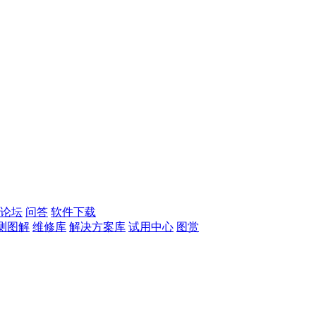
论坛
问答
软件下载
测图解
维修库
解决方案库
试用中心
图赏