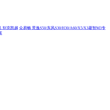
机 别克凯越
众易畅 景逸S50/东风S30/H30/A60/X5/X3菱智M3专
英