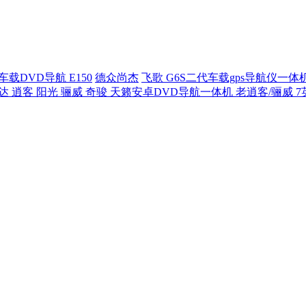
车载DVD导航 E150
德众尚杰
飞歌 G6S二代车载gps导航仪一体
达 逍客 阳光 骊威 奇骏 天籁安卓DVD导航一体机 老逍客/骊威 7