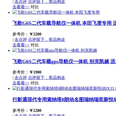
|
去点评
点评留下，奖品抱走
去看看>>
对比
飞歌G6S二代车载导航仪一体机 本田飞度专用
参考价：
￥
2200
|
去点评
点评留下，奖品抱走
去看看>>
对比
飞歌G6S二代车载gps导航仪一体机 别克凯越
适
参考价：
￥
1980
|
去点评
点评留下，奖品抱走
去看看>>
对比
行影通现代专用索纳塔8朗动名图瑞纳瑞奕新悦动IX
参考价：
￥
2280
|
去点评
点评留下，奖品抱走