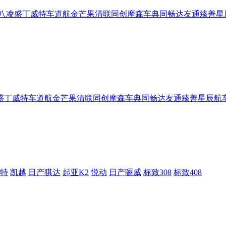
八
凌盛
丁威特
车道航
金芒果
清联同创
摩森车典
同畅达
友通
臻善
星
盛
丁威特
车道航
金芒果
清联同创
摩森车典
同畅达
友通
臻善
星辰航
特
凯越
日产骐达
起亚K2
悦动
日产骊威
标致308
标致408