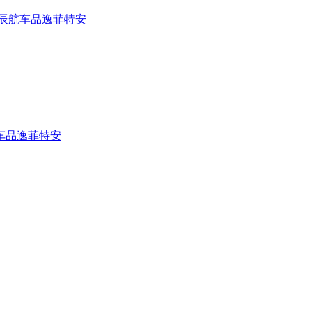
辰航
车品逸
菲特安
车品逸
菲特安