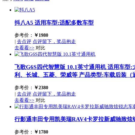
抖八A5
适用车型:适配多数车型
参考价：
￥
1980
|
去点评
点评留下，奖品抱走
去看看>>
对比
飞歌G6S四代智慧版 10.1英寸通用机
适用车型
利、长城、五菱、荣威等 产品类型:车载后装（
参考价：
￥
2380
|
去点评
点评留下，奖品抱走
去看看>>
对比
行影通丰田专用凯美瑞RAV4卡罗拉新威驰致炫锐志
参考价：
￥
1780