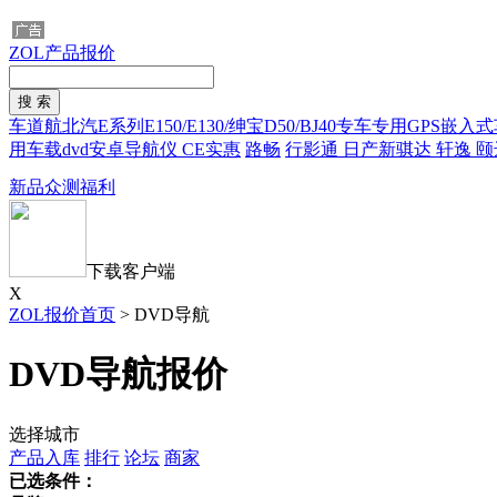
ZOL产品报价
车道航北汽E系列E150/E130/绅宝D50/BJ40专车专用GPS嵌入式
用车载dvd安卓导航仪 CE实惠
路畅
行影通 日产新骐达 轩逸 颐
新品众测福利
下载客户端
X
ZOL报价首页
>
DVD导航
DVD导航报价
选择城市
产品入库
排行
论坛
商家
已选条件：