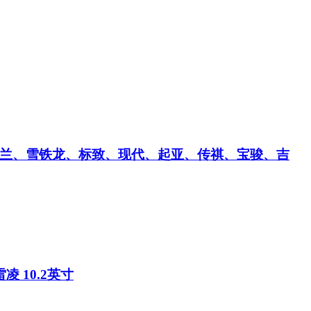
弗兰、雪铁龙、标致、现代、起亚、传祺、宝骏、吉
 10.2英寸