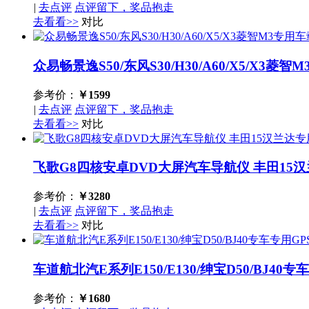
|
去点评
点评留下，奖品抱走
去看看>>
对比
众易畅景逸S50/东风S30/H30/A60/X5/X
参考价：
￥
1599
|
去点评
点评留下，奖品抱走
去看看>>
对比
飞歌G8四核安卓DVD大屏汽车导航仪 丰田15
参考价：
￥
3280
|
去点评
点评留下，奖品抱走
去看看>>
对比
车道航北汽E系列E150/E130/绅宝D50/BJ4
参考价：
￥
1680