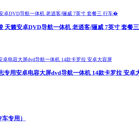
骏 天籁安卓DVD导航一体机 老逍客/骊威 7英寸 套餐三
锐志专用安卓电容大屏dvd导航一体机 14款卡罗拉 安卓
专车专用）