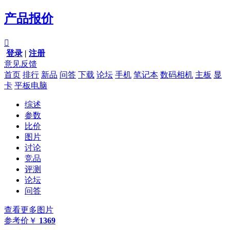
产品报价

登录
|
注册
意见反馈
首页
排行
新品
问答
下载
论坛
手机
笔记本
数码相机
主板
显
卡
平板电脑
综述
参数
比价
图片
讨论
竞品
评测
论坛
问答
查看更多图片
参考价
￥
1369