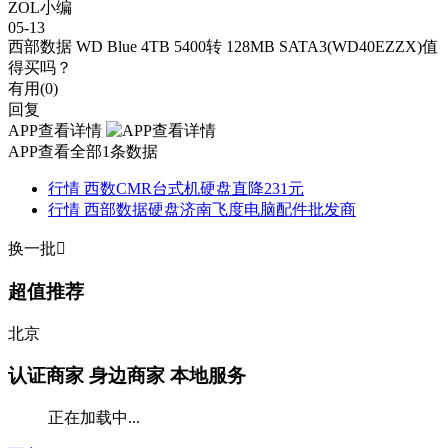
ZOL小编
05-13
西部数据 WD Blue 4TB 5400转 128MB SATA3(WD40EZZX)值
得买吗？
有用(
0
)
回复
APP查看详情
APP查看全部1条数据
行情
西数CMR台式机硬盘直降231元
行情
西部数据硬盘济南飞度电脑配件批发商
换一批

超值推荐
北京
认证商家
身边商家 本地服务
正在加载中...