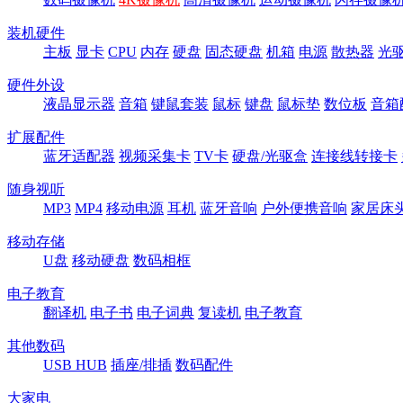
装机硬件
主板
显卡
CPU
内存
硬盘
固态硬盘
机箱
电源
散热器
光
硬件外设
液晶显示器
音箱
键鼠套装
鼠标
键盘
鼠标垫
数位板
音箱
扩展配件
蓝牙适配器
视频采集卡
TV卡
硬盘/光驱盒
连接线转接卡
随身视听
MP3
MP4
移动电源
耳机
蓝牙音响
户外便携音响
家居床
移动存储
U盘
移动硬盘
数码相框
电子教育
翻译机
电子书
电子词典
复读机
电子教育
其他数码
USB HUB
插座/排插
数码配件
大家电