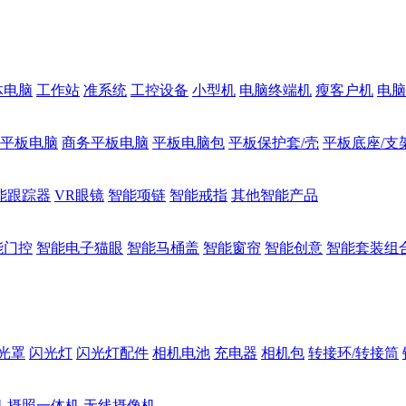
体电脑
工作站
准系统
工控设备
小型机
电脑终端机
瘦客户机
电脑
1平板电脑
商务平板电脑
平板电脑包
平板保护套/壳
平板底座/支
能跟踪器
VR眼镜
智能项链
智能戒指
其他智能产品
能门控
智能电子猫眼
智能马桶盖
智能窗帘
智能创意
智能套装组
光罩
闪光灯
闪光灯配件
相机电池
充电器
相机包
转接环/转接筒
机
摄照一体机
无线摄像机