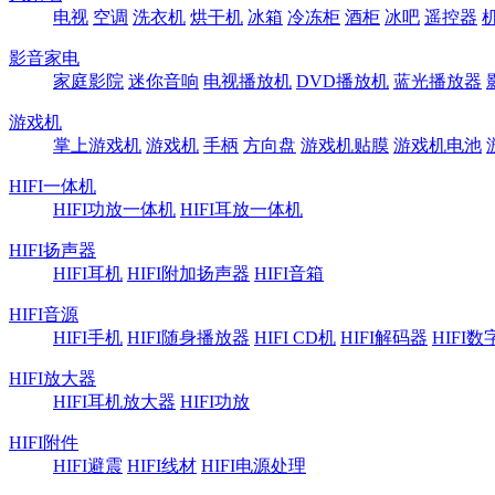
电视
空调
洗衣机
烘干机
冰箱
冷冻柜
酒柜
冰吧
遥控器
影音家电
家庭影院
迷你音响
电视播放机
DVD播放机
蓝光播放器
游戏机
掌上游戏机
游戏机
手柄
方向盘
游戏机贴膜
游戏机电池
HIFI一体机
HIFI功放一体机
HIFI耳放一体机
HIFI扬声器
HIFI耳机
HIFI附加扬声器
HIFI音箱
HIFI音源
HIFI手机
HIFI随身播放器
HIFI CD机
HIFI解码器
HIFI
HIFI放大器
HIFI耳机放大器
HIFI功放
HIFI附件
HIFI避震
HIFI线材
HIFI电源处理