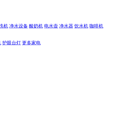
洗机
净水设备
酸奶机
电水壶
净水器
饮水机
咖啡机
机
护眼台灯
更多家电