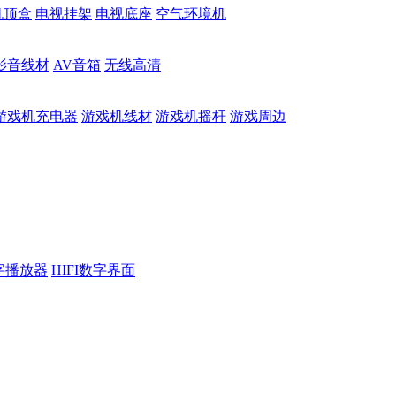
机顶盒
电视挂架
电视底座
空气环境机
影音线材
AV音箱
无线高清
游戏机充电器
游戏机线材
游戏机摇杆
游戏周边
数字播放器
HIFI数字界面