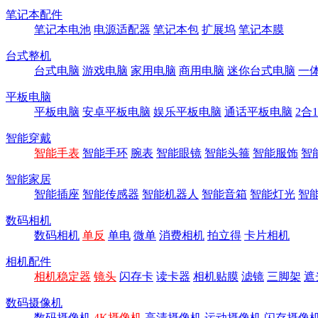
笔记本配件
笔记本电池
电源适配器
笔记本包
扩展坞
笔记本膜
台式整机
台式电脑
游戏电脑
家用电脑
商用电脑
迷你台式电脑
一
平板电脑
平板电脑
安卓平板电脑
娱乐平板电脑
通话平板电脑
2合
智能穿戴
智能手表
智能手环
腕表
智能眼镜
智能头箍
智能服饰
智
智能家居
智能插座
智能传感器
智能机器人
智能音箱
智能灯光
智
数码相机
数码相机
单反
单电
微单
消费相机
拍立得
卡片相机
相机配件
相机稳定器
镜头
闪存卡
读卡器
相机贴膜
滤镜
三脚架
遮
数码摄像机
数码摄像机
4K摄像机
高清摄像机
运动摄像机
闪存摄像