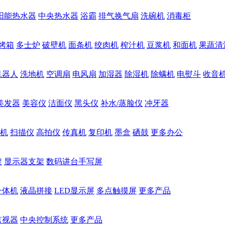
阳能热水器
中央热水器
浴霸
排气换气扇
洗碗机
消毒柜
烤箱
多士炉
破壁机
面条机
绞肉机
榨汁机
豆浆机
和面机
果蔬清
机器人
洗地机
空调扇
电风扇
加湿器
除湿机
除螨机
电熨斗
收音
美发器
美容仪
洁面仪
黑头仪
补水/蒸脸仪
冲牙器
机
扫描仪
高拍仪
传真机
复印机
墨盒
硒鼓
更多办公
架
显示器支架
数码讲台手写屏
一体机
液晶拼接
LED显示屏
多点触摸屏
更多产品
监视器
中央控制系统
更多产品