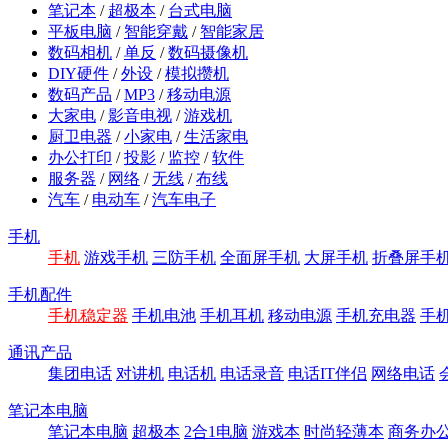
笔记本
/
超极本
/
台式电脑
平板电脑
/
智能穿戴
/
智能家居
数码相机
/
单反
/
数码摄像机
DIY硬件
/
外设
/
模拟攒机
数码产品
/
MP3
/
移动电源
大家电
/
影音电视
/
游戏机
厨卫电器
/
小家电
/
生活家电
办公打印
/
投影
/
监控
/
软件
服务器
/
网络
/
无线
/
布线
汽车
/
电动车
/
汽车电子
手机
手机
游戏手机
三防手机
全面屏手机
大屏手机
折叠屏手
手机配件
手机稳定器
手机电池
手机耳机
移动电源
手机充电器
手
通讯产品
集团电话
对讲机
电话机
电话录音
电话IT伴侣
网络电话
笔记本电脑
笔记本电脑
超极本
2合1电脑
游戏本
时尚轻薄本
商务办