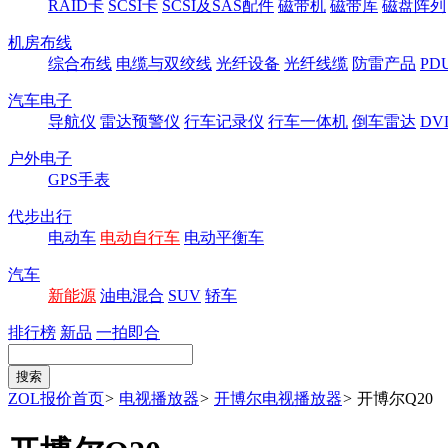
RAID卡
SCSI卡
SCSI及SAS配件
磁带机
磁带库
磁盘阵列
机房布线
综合布线
电缆与双绞线
光纤设备
光纤线缆
防雷产品
P
汽车电子
导航仪
雷达预警仪
行车记录仪
行车一体机
倒车雷达
DV
户外电子
GPS手表
代步出行
电动车
电动自行车
电动平衡车
汽车
新能源
油电混合
SUV
轿车
排行榜
新品
一拍即合
ZOL报价首页
>
电视播放器
>
开博尔电视播放器
>
开博尔Q20