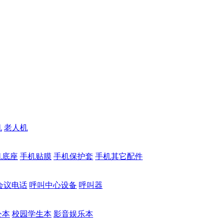
机
老人机
机底座
手机贴膜
手机保护套
手机其它配件
会议电话
呼叫中心设备
呼叫器
公本
校园学生本
影音娱乐本