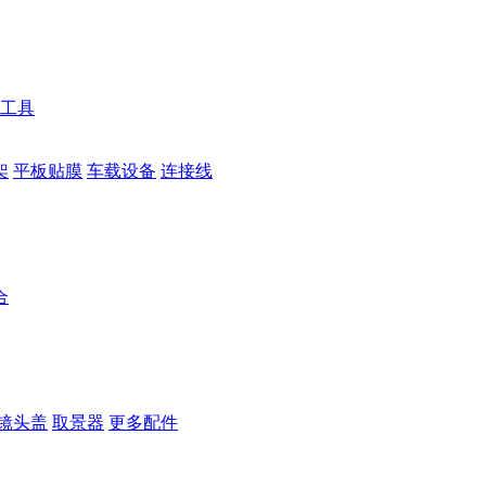
工具
架
平板贴膜
车载设备
连接线
合
镜头盖
取景器
更多配件