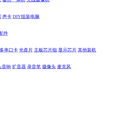
驱
声卡
DIY组装电脑
配件
多串口卡
光盘片
主板芯片组
显示芯片
其他装机
头音响
扩音器
录音笔
摄像头
麦克风