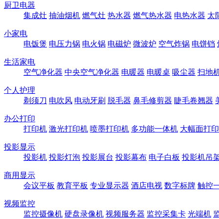
厨卫电器
集成灶
抽油烟机
燃气灶
热水器
燃气热水器
电热水器
太
小家电
电饭煲
电压力锅
电火锅
电磁炉
微波炉
空气炸锅
电饼铛
生活家电
空气净化器
中央空气净化器
电暖器
电暖桌
吸尘器
扫地
个人护理
剃须刀
电吹风
电动牙刷
脱毛器
鼻毛修剪器
睫毛卷翘器
办公打印
打印机
激光打印机
喷墨打印机
多功能一体机
大幅面打印
投影显示
投影机
投影灯泡
投影展台
投影幕布
电子白板
投影机吊
商用显示
会议平板
教育平板
专业显示器
酒店电视
数字标牌
触控
视频监控
监控摄像机
硬盘录像机
视频服务器
监控采集卡
光端机