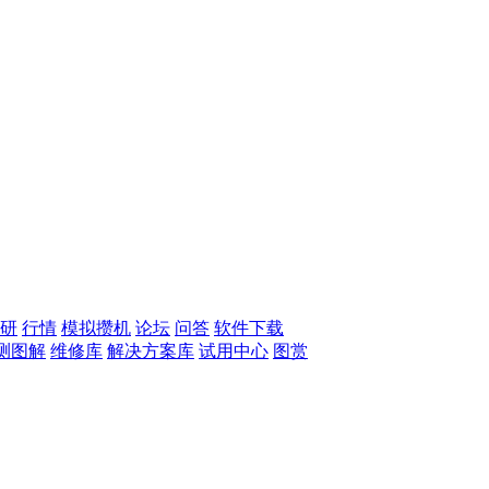
研
行情
模拟攒机
论坛
问答
软件下载
测图解
维修库
解决方案库
试用中心
图赏