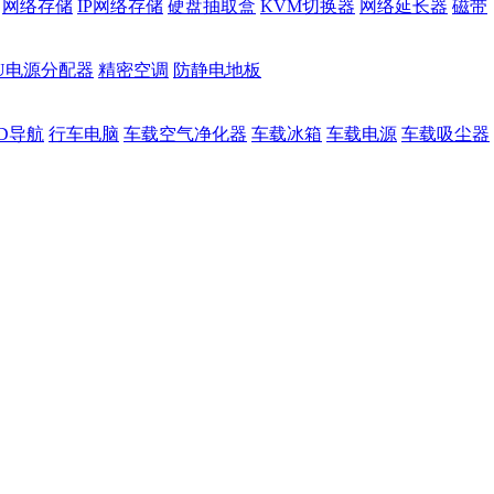
网络存储
IP网络存储
硬盘抽取盒
KVM切换器
网络延长器
磁带
DU电源分配器
精密空调
防静电地板
D导航
行车电脑
车载空气净化器
车载冰箱
车载电源
车载吸尘器