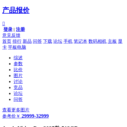
产品报价

登录
|
注册
意见反馈
首页
排行
新品
问答
下载
论坛
手机
笔记本
数码相机
主板
显
卡
平板电脑
综述
参数
比价
图片
讨论
竞品
论坛
问答
查看更多图片
29999-32999
参考价
￥