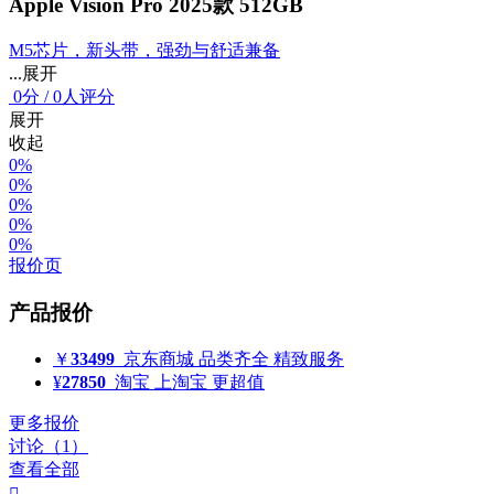
Apple Vision Pro 2025款 512GB
M5芯片，新头带，强劲与舒适兼备
...展开
0
分
/
0人评分
展开
收起
0%
0%
0%
0%
0%
报价页
产品报价
￥
33499
京东商城
品类齐全 精致服务
¥
27850
淘宝
上淘宝 更超值
更多报价
讨论（1）
查看全部