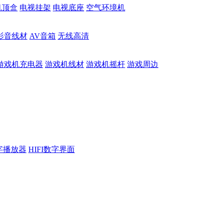
机顶盒
电视挂架
电视底座
空气环境机
影音线材
AV音箱
无线高清
游戏机充电器
游戏机线材
游戏机摇杆
游戏周边
数字播放器
HIFI数字界面