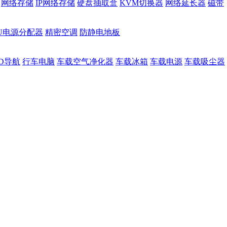
网络存储
IP网络存储
硬盘抽取盒
KVM切换器
网络延长器
磁带
DU电源分配器
精密空调
防静电地板
D导航
行车电脑
车载空气净化器
车载冰箱
车载电源
车载吸尘器