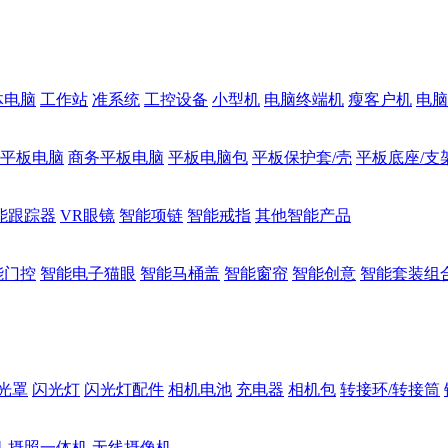
体电脑
工作站
准系统
工控设备
小型机
电脑终端机
瘦客户机
电脑
1平板电脑
商务平板电脑
平板电脑包
平板保护套/壳
平板底座/支
能跟踪器
VR眼镜
智能项链
智能戒指
其他智能产品
能门控
智能电子猫眼
智能马桶盖
智能窗帘
智能创意
智能套装组
光罩
闪光灯
闪光灯配件
相机电池
充电器
相机包
转接环/转接筒
机
摄照一体机
无线摄像机