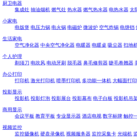
厨卫电器
集成灶
抽油烟机
燃气灶
热水器
燃气热水器
电热水器
太
小家电
电饭煲
电压力锅
电火锅
电磁炉
微波炉
空气炸锅
电饼铛
生活家电
空气净化器
中央空气净化器
电暖器
电暖桌
吸尘器
扫地
个人护理
剃须刀
电吹风
电动牙刷
脱毛器
鼻毛修剪器
睫毛卷翘器
办公打印
打印机
激光打印机
喷墨打印机
多功能一体机
大幅面打印
投影显示
投影机
投影灯泡
投影展台
投影幕布
电子白板
投影机吊
商用显示
会议平板
教育平板
专业显示器
酒店电视
数字标牌
触控
视频监控
监控摄像机
硬盘录像机
视频服务器
监控采集卡
光端机