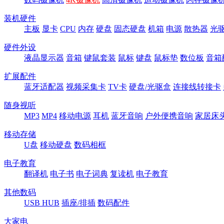
装机硬件
主板
显卡
CPU
内存
硬盘
固态硬盘
机箱
电源
散热器
光
硬件外设
液晶显示器
音箱
键鼠套装
鼠标
键盘
鼠标垫
数位板
音箱
扩展配件
蓝牙适配器
视频采集卡
TV卡
硬盘/光驱盒
连接线转接卡
随身视听
MP3
MP4
移动电源
耳机
蓝牙音响
户外便携音响
家居床
移动存储
U盘
移动硬盘
数码相框
电子教育
翻译机
电子书
电子词典
复读机
电子教育
其他数码
USB HUB
插座/排插
数码配件
大家电