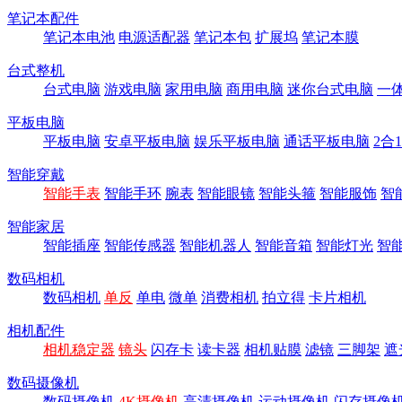
笔记本配件
笔记本电池
电源适配器
笔记本包
扩展坞
笔记本膜
台式整机
台式电脑
游戏电脑
家用电脑
商用电脑
迷你台式电脑
一
平板电脑
平板电脑
安卓平板电脑
娱乐平板电脑
通话平板电脑
2合
智能穿戴
智能手表
智能手环
腕表
智能眼镜
智能头箍
智能服饰
智
智能家居
智能插座
智能传感器
智能机器人
智能音箱
智能灯光
智
数码相机
数码相机
单反
单电
微单
消费相机
拍立得
卡片相机
相机配件
相机稳定器
镜头
闪存卡
读卡器
相机贴膜
滤镜
三脚架
遮
数码摄像机
数码摄像机
4K摄像机
高清摄像机
运动摄像机
闪存摄像