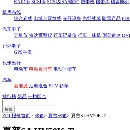
RAID卡
SCSI卡
SCSI及SAS配件
磁带机
磁带库
磁盘阵列
机房布线
综合布线
电缆与双绞线
光纤设备
光纤线缆
防雷产品
P
汽车电子
导航仪
雷达预警仪
行车记录仪
行车一体机
倒车雷达
DV
户外电子
GPS手表
代步出行
电动车
电动自行车
电动平衡车
汽车
新能源
油电混合
SUV
轿车
排行榜
新品
一拍即合
ZOL报价首页
>
冰箱
>
夏普冰箱
>
夏普SJ-HV50K-T