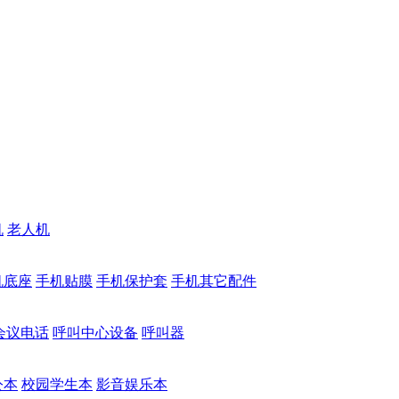
机
老人机
机底座
手机贴膜
手机保护套
手机其它配件
会议电话
呼叫中心设备
呼叫器
公本
校园学生本
影音娱乐本