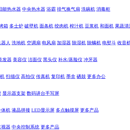
阳能热水器
中央热水器
浴霸
排气换气扇
洗碗机
消毒柜
烤箱
多士炉
破壁机
面条机
绞肉机
榨汁机
豆浆机
和面机
果蔬清
机器人
洗地机
空调扇
电风扇
加湿器
除湿机
除螨机
电熨斗
收音
美发器
美容仪
洁面仪
黑头仪
补水/蒸脸仪
冲牙器
机
扫描仪
高拍仪
传真机
复印机
墨盒
硒鼓
更多办公
架
显示器支架
数码讲台手写屏
一体机
液晶拼接
LED显示屏
多点触摸屏
更多产品
监视器
中央控制系统
更多产品