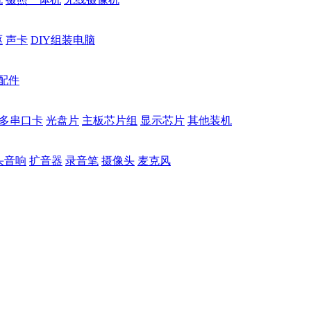
驱
声卡
DIY组装电脑
配件
多串口卡
光盘片
主板芯片组
显示芯片
其他装机
头音响
扩音器
录音笔
摄像头
麦克风