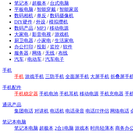
笔记本
/
超极本
/
台式电脑
平板电脑
/
智能穿戴
/
智能家居
数码相机
/
单反
/
数码摄像机
DIY硬件
/
外设
/
模拟攒机
数码产品
/
MP3
/
移动电源
大家电
/
影音电视
/
游戏机
厨卫电器
/
小家电
/
生活家电
办公打印
/
投影
/
监控
/
软件
服务器
/
网络
/
无线
/
布线
汽车
/
电动车
/
汽车电子
手机
手机
游戏手机
三防手机
全面屏手机
大屏手机
折叠屏手
手机配件
手机稳定器
手机电池
手机耳机
移动电源
手机充电器
手
通讯产品
集团电话
对讲机
电话机
电话录音
电话IT伴侣
网络电话
笔记本电脑
笔记本电脑
超极本
2合1电脑
游戏本
时尚轻薄本
商务办