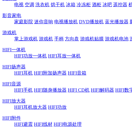
电视
空调
洗衣机
烘干机
冰箱
冷冻柜
酒柜
冰吧
遥控器
影音家电
家庭影院
迷你音响
电视播放机
DVD播放机
蓝光播放器
游戏机
掌上游戏机
游戏机
手柄
方向盘
游戏机贴膜
游戏机电池
HIFI一体机
HIFI功放一体机
HIFI耳放一体机
HIFI扬声器
HIFI耳机
HIFI附加扬声器
HIFI音箱
HIFI音源
HIFI手机
HIFI随身播放器
HIFI CD机
HIFI解码器
HIFI
HIFI放大器
HIFI耳机放大器
HIFI功放
HIFI附件
HIFI避震
HIFI线材
HIFI电源处理