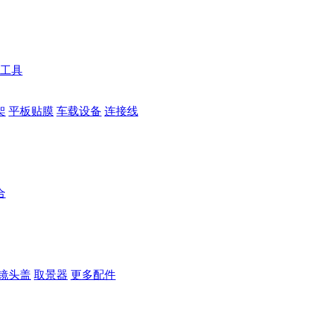
工具
架
平板贴膜
车载设备
连接线
合
镜头盖
取景器
更多配件