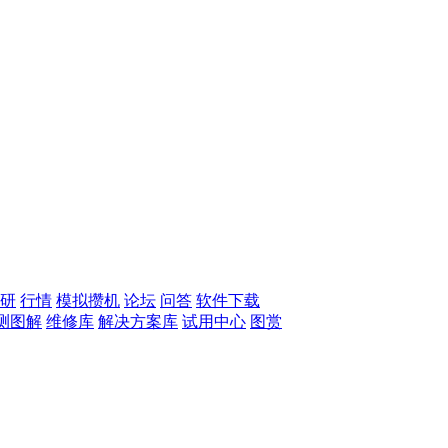
研
行情
模拟攒机
论坛
问答
软件下载
测图解
维修库
解决方案库
试用中心
图赏