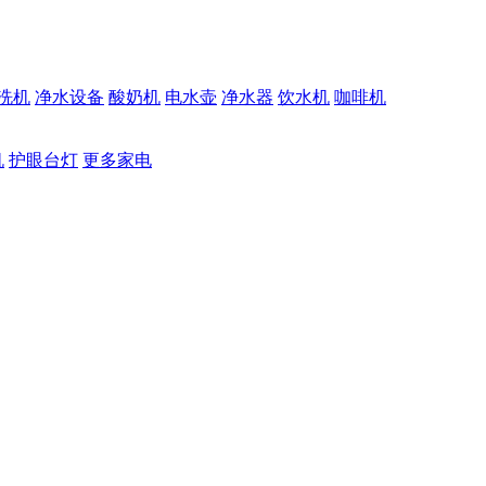
洗机
净水设备
酸奶机
电水壶
净水器
饮水机
咖啡机
机
护眼台灯
更多家电