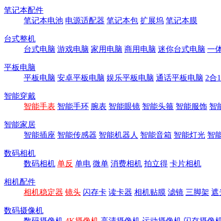
笔记本配件
笔记本电池
电源适配器
笔记本包
扩展坞
笔记本膜
台式整机
台式电脑
游戏电脑
家用电脑
商用电脑
迷你台式电脑
一
平板电脑
平板电脑
安卓平板电脑
娱乐平板电脑
通话平板电脑
2合
智能穿戴
智能手表
智能手环
腕表
智能眼镜
智能头箍
智能服饰
智
智能家居
智能插座
智能传感器
智能机器人
智能音箱
智能灯光
智
数码相机
数码相机
单反
单电
微单
消费相机
拍立得
卡片相机
相机配件
相机稳定器
镜头
闪存卡
读卡器
相机贴膜
滤镜
三脚架
遮
数码摄像机
数码摄像机
4K摄像机
高清摄像机
运动摄像机
闪存摄像