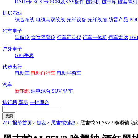
RAID卡
SCSI卡
SCSI及SAS配件
磁带机
磁带库
磁盘阵列
机房布线
综合布线
电缆与双绞线
光纤设备
光纤线缆
防雷产品
P
汽车电子
导航仪
雷达预警仪
行车记录仪
行车一体机
倒车雷达
DV
户外电子
GPS手表
代步出行
电动车
电动自行车
电动平衡车
汽车
新能源
油电混合
SUV
轿车
排行榜
新品
一拍即合
ZOL报价首页
>
键盘
>
黑吉蛇键盘
>
黑吉蛇AL75V2 晚樱轴 