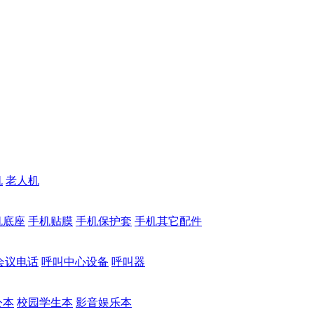
机
老人机
机底座
手机贴膜
手机保护套
手机其它配件
会议电话
呼叫中心设备
呼叫器
公本
校园学生本
影音娱乐本