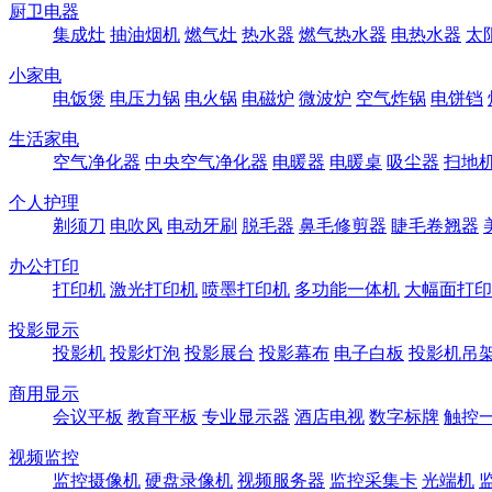
厨卫电器
集成灶
抽油烟机
燃气灶
热水器
燃气热水器
电热水器
太
小家电
电饭煲
电压力锅
电火锅
电磁炉
微波炉
空气炸锅
电饼铛
生活家电
空气净化器
中央空气净化器
电暖器
电暖桌
吸尘器
扫地
个人护理
剃须刀
电吹风
电动牙刷
脱毛器
鼻毛修剪器
睫毛卷翘器
办公打印
打印机
激光打印机
喷墨打印机
多功能一体机
大幅面打印
投影显示
投影机
投影灯泡
投影展台
投影幕布
电子白板
投影机吊
商用显示
会议平板
教育平板
专业显示器
酒店电视
数字标牌
触控
视频监控
监控摄像机
硬盘录像机
视频服务器
监控采集卡
光端机