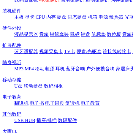
装机硬件
主板
显卡
CPU
内存
硬盘
固态硬盘
机箱
电源
散热器
光
硬件外设
液晶显示器
音箱
键鼠套装
鼠标
键盘
鼠标垫
数位板
音箱
扩展配件
蓝牙适配器
视频采集卡
TV卡
硬盘/光驱盒
连接线转接卡
随身视听
MP3
MP4
移动电源
耳机
蓝牙音响
户外便携音响
家居床
移动存储
U盘
移动硬盘
数码相框
电子教育
翻译机
电子书
电子词典
复读机
电子教育
其他数码
USB HUB
插座/排插
数码配件
大家电