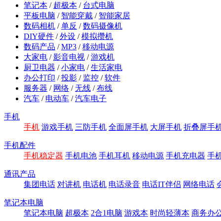
笔记本
/
超极本
/
台式电脑
平板电脑
/
智能穿戴
/
智能家居
数码相机
/
单反
/
数码摄像机
DIY硬件
/
外设
/
模拟攒机
数码产品
/
MP3
/
移动电源
大家电
/
影音电视
/
游戏机
厨卫电器
/
小家电
/
生活家电
办公打印
/
投影
/
监控
/
软件
服务器
/
网络
/
无线
/
布线
汽车
/
电动车
/
汽车电子
手机
手机
游戏手机
三防手机
全面屏手机
大屏手机
折叠屏手
手机配件
手机稳定器
手机电池
手机耳机
移动电源
手机充电器
手
通讯产品
集团电话
对讲机
电话机
电话录音
电话IT伴侣
网络电话
笔记本电脑
笔记本电脑
超极本
2合1电脑
游戏本
时尚轻薄本
商务办