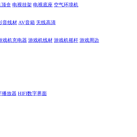
机顶盒
电视挂架
电视底座
空气环境机
影音线材
AV音箱
无线高清
游戏机充电器
游戏机线材
游戏机摇杆
游戏周边
数字播放器
HIFI数字界面