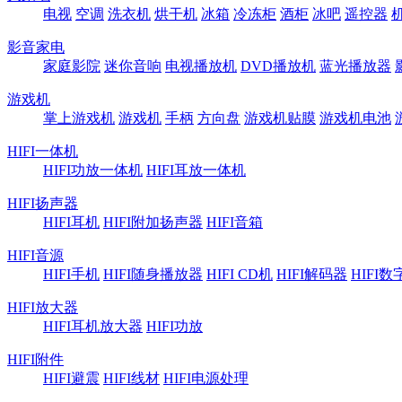
电视
空调
洗衣机
烘干机
冰箱
冷冻柜
酒柜
冰吧
遥控器
影音家电
家庭影院
迷你音响
电视播放机
DVD播放机
蓝光播放器
游戏机
掌上游戏机
游戏机
手柄
方向盘
游戏机贴膜
游戏机电池
HIFI一体机
HIFI功放一体机
HIFI耳放一体机
HIFI扬声器
HIFI耳机
HIFI附加扬声器
HIFI音箱
HIFI音源
HIFI手机
HIFI随身播放器
HIFI CD机
HIFI解码器
HIFI
HIFI放大器
HIFI耳机放大器
HIFI功放
HIFI附件
HIFI避震
HIFI线材
HIFI电源处理