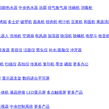
阳能热水器
中央热水器
浴霸
排气换气扇
洗碗机
消毒柜
烤箱
多士炉
破壁机
面条机
绞肉机
榨汁机
豆浆机
和面机
果蔬清
机器人
洗地机
空调扇
电风扇
加湿器
除湿机
除螨机
电熨斗
收音
美发器
美容仪
洁面仪
黑头仪
补水/蒸脸仪
冲牙器
机
扫描仪
高拍仪
传真机
复印机
墨盒
硒鼓
更多办公
架
显示器支架
数码讲台手写屏
一体机
液晶拼接
LED显示屏
多点触摸屏
更多产品
监视器
中央控制系统
更多产品