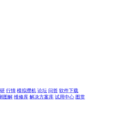
研
行情
模拟攒机
论坛
问答
软件下载
测图解
维修库
解决方案库
试用中心
图赏