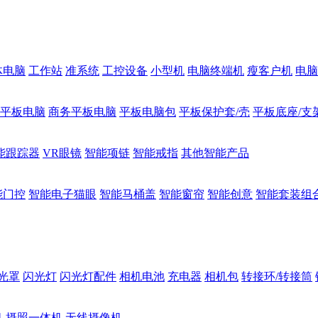
体电脑
工作站
准系统
工控设备
小型机
电脑终端机
瘦客户机
电脑
1平板电脑
商务平板电脑
平板电脑包
平板保护套/壳
平板底座/支
能跟踪器
VR眼镜
智能项链
智能戒指
其他智能产品
能门控
智能电子猫眼
智能马桶盖
智能窗帘
智能创意
智能套装组
光罩
闪光灯
闪光灯配件
相机电池
充电器
相机包
转接环/转接筒
机
摄照一体机
无线摄像机