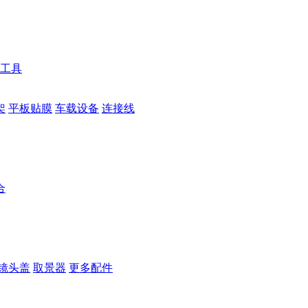
工具
架
平板贴膜
车载设备
连接线
合
镜头盖
取景器
更多配件