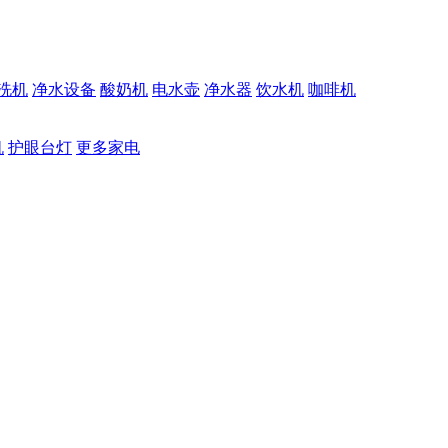
洗机
净水设备
酸奶机
电水壶
净水器
饮水机
咖啡机
机
护眼台灯
更多家电