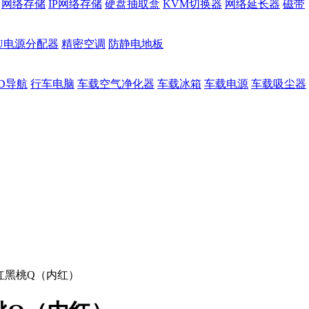
网络存储
IP网络存储
硬盘抽取盒
KVM切换器
网络延长器
磁带
DU电源分配器
精密空调
防静电地板
D导航
行车电脑
车载空气净化器
车载冰箱
车载电源
车载吸尘器
酒红黑桃Q（内红）