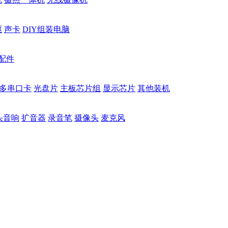
驱
声卡
DIY组装电脑
配件
多串口卡
光盘片
主板芯片组
显示芯片
其他装机
头音响
扩音器
录音笔
摄像头
麦克风