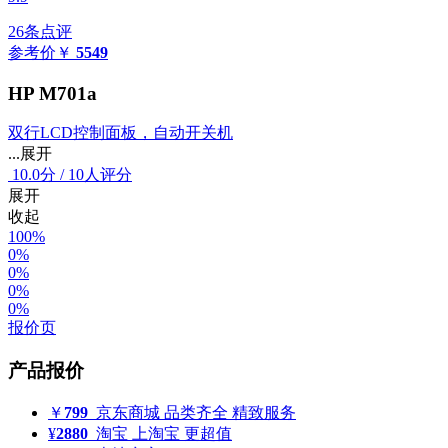
26条点评
参考价
￥
5549
HP M701a
双行LCD控制面板，自动开关机
...展开
10.0
分
/
10人评分
展开
收起
100%
0%
0%
0%
0%
报价页
产品报价
￥
799
京东商城
品类齐全 精致服务
¥
2880
淘宝
上淘宝 更超值