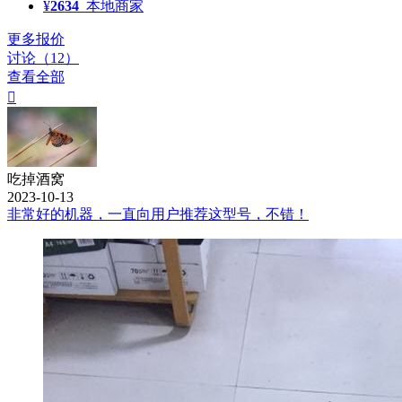
¥
2634
本地商家
更多报价
讨论（12）
查看全部

吃掉酒窝
2023-10-13
非常好的机器，一直向用户推荐这型号，不错！