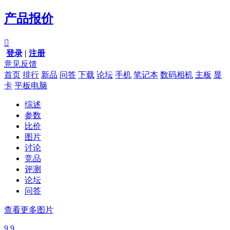
产品报价

登录
|
注册
意见反馈
首页
排行
新品
问答
下载
论坛
手机
笔记本
数码相机
主板
显
卡
平板电脑
综述
参数
比价
图片
讨论
竞品
评测
论坛
问答
查看更多图片
9.9