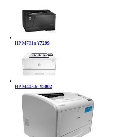
HP M701n
¥
7299
HP M403dn
¥
5002