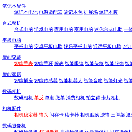
笔记本配件
笔记本电池
电源适配器
笔记本包
扩展坞
笔记本膜
台式整机
台式电脑
游戏电脑
家用电脑
商用电脑
迷你台式电脑
一
平板电脑
平板电脑
安卓平板电脑
娱乐平板电脑
通话平板电脑
2合
智能穿戴
智能手表
智能手环
腕表
智能眼镜
智能头箍
智能服饰
智
智能家居
智能插座
智能传感器
智能机器人
智能音箱
智能灯光
智
数码相机
数码相机
单反
单电
微单
消费相机
拍立得
卡片相机
相机配件
相机稳定器
镜头
闪存卡
读卡器
相机贴膜
滤镜
三脚架
遮
数码摄像机
数码摄像机
4K摄像机
高清摄像机
运动摄像机
闪存摄像