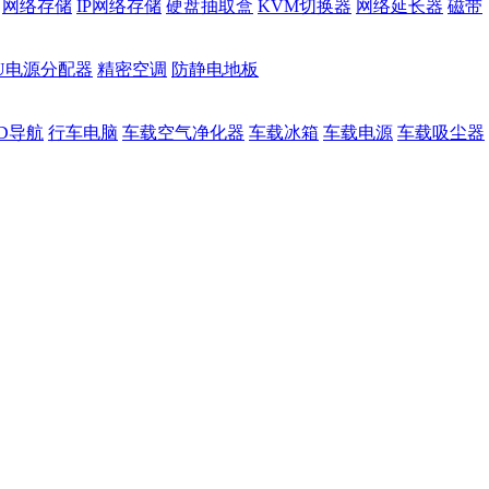
网络存储
IP网络存储
硬盘抽取盒
KVM切换器
网络延长器
磁带
DU电源分配器
精密空调
防静电地板
D导航
行车电脑
车载空气净化器
车载冰箱
车载电源
车载吸尘器