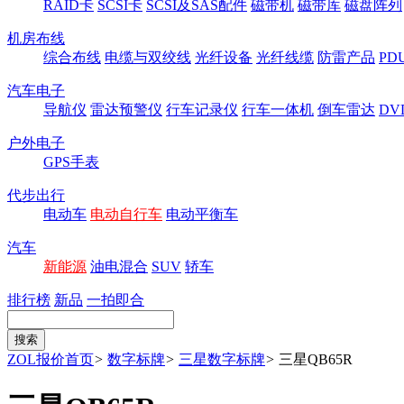
RAID卡
SCSI卡
SCSI及SAS配件
磁带机
磁带库
磁盘阵列
机房布线
综合布线
电缆与双绞线
光纤设备
光纤线缆
防雷产品
P
汽车电子
导航仪
雷达预警仪
行车记录仪
行车一体机
倒车雷达
DV
户外电子
GPS手表
代步出行
电动车
电动自行车
电动平衡车
汽车
新能源
油电混合
SUV
轿车
排行榜
新品
一拍即合
ZOL报价首页
>
数字标牌
>
三星数字标牌
>
三星QB65R