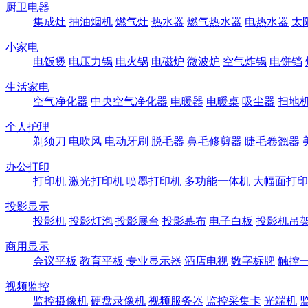
厨卫电器
集成灶
抽油烟机
燃气灶
热水器
燃气热水器
电热水器
太
小家电
电饭煲
电压力锅
电火锅
电磁炉
微波炉
空气炸锅
电饼铛
生活家电
空气净化器
中央空气净化器
电暖器
电暖桌
吸尘器
扫地
个人护理
剃须刀
电吹风
电动牙刷
脱毛器
鼻毛修剪器
睫毛卷翘器
办公打印
打印机
激光打印机
喷墨打印机
多功能一体机
大幅面打印
投影显示
投影机
投影灯泡
投影展台
投影幕布
电子白板
投影机吊
商用显示
会议平板
教育平板
专业显示器
酒店电视
数字标牌
触控
视频监控
监控摄像机
硬盘录像机
视频服务器
监控采集卡
光端机