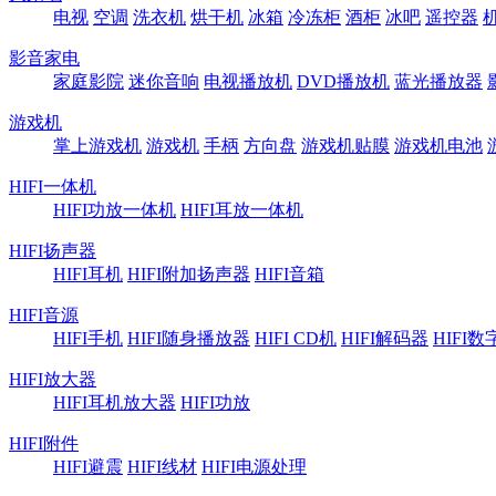
电视
空调
洗衣机
烘干机
冰箱
冷冻柜
酒柜
冰吧
遥控器
影音家电
家庭影院
迷你音响
电视播放机
DVD播放机
蓝光播放器
游戏机
掌上游戏机
游戏机
手柄
方向盘
游戏机贴膜
游戏机电池
HIFI一体机
HIFI功放一体机
HIFI耳放一体机
HIFI扬声器
HIFI耳机
HIFI附加扬声器
HIFI音箱
HIFI音源
HIFI手机
HIFI随身播放器
HIFI CD机
HIFI解码器
HIFI
HIFI放大器
HIFI耳机放大器
HIFI功放
HIFI附件
HIFI避震
HIFI线材
HIFI电源处理