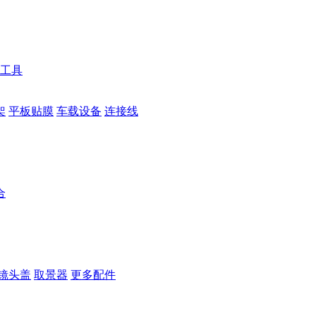
工具
架
平板贴膜
车载设备
连接线
合
镜头盖
取景器
更多配件