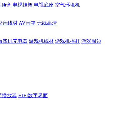
机顶盒
电视挂架
电视底座
空气环境机
影音线材
AV音箱
无线高清
游戏机充电器
游戏机线材
游戏机摇杆
游戏周边
数字播放器
HIFI数字界面