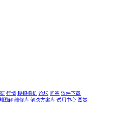
研
行情
模拟攒机
论坛
问答
软件下载
测图解
维修库
解决方案库
试用中心
图赏