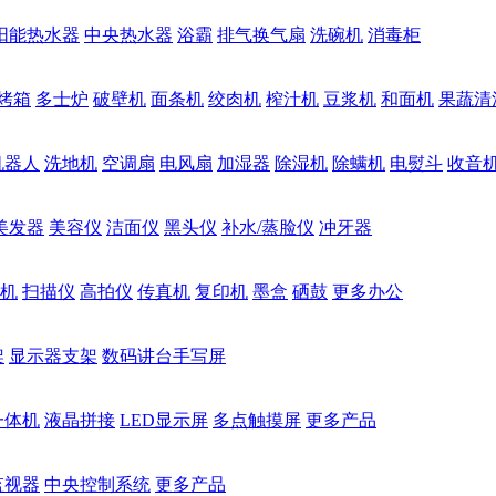
阳能热水器
中央热水器
浴霸
排气换气扇
洗碗机
消毒柜
烤箱
多士炉
破壁机
面条机
绞肉机
榨汁机
豆浆机
和面机
果蔬清
机器人
洗地机
空调扇
电风扇
加湿器
除湿机
除螨机
电熨斗
收音
美发器
美容仪
洁面仪
黑头仪
补水/蒸脸仪
冲牙器
机
扫描仪
高拍仪
传真机
复印机
墨盒
硒鼓
更多办公
架
显示器支架
数码讲台手写屏
一体机
液晶拼接
LED显示屏
多点触摸屏
更多产品
监视器
中央控制系统
更多产品