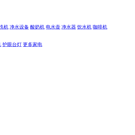
洗机
净水设备
酸奶机
电水壶
净水器
饮水机
咖啡机
机
护眼台灯
更多家电