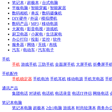
笔记本
/
超极本
/
台式电脑
平板电脑
/
智能穿戴
/
智能家居
数码相机
/
单反
/
数码摄像机
DIY硬件
/
外设
/
模拟攒机
数码产品
/
MP3
/
移动电源
大家电
/
影音电视
/
游戏机
厨卫电器
/
小家电
/
生活家电
办公打印
/
投影
/
监控
/
软件
服务器
/
网络
/
无线
/
布线
汽车
/
电动车
/
汽车电子
手机
手机
游戏手机
三防手机
全面屏手机
大屏手机
折叠屏手
手机配件
手机稳定器
手机电池
手机耳机
移动电源
手机充电器
手
通讯产品
集团电话
对讲机
电话机
电话录音
电话IT伴侣
网络电话
笔记本电脑
笔记本电脑
超极本
2合1电脑
游戏本
时尚轻薄本
商务办