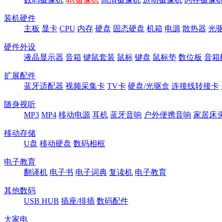
装机硬件
主板
显卡
CPU
内存
硬盘
固态硬盘
机箱
电源
散热器
光
硬件外设
液晶显示器
音箱
键鼠套装
鼠标
键盘
鼠标垫
数位板
音箱
扩展配件
蓝牙适配器
视频采集卡
TV卡
硬盘/光驱盒
连接线转接卡
随身视听
MP3
MP4
移动电源
耳机
蓝牙音响
户外便携音响
家居床
移动存储
U盘
移动硬盘
数码相框
电子教育
翻译机
电子书
电子词典
复读机
电子教育
其他数码
USB HUB
插座/排插
数码配件
大家电