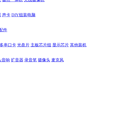
驱
声卡
DIY组装电脑
配件
多串口卡
光盘片
主板芯片组
显示芯片
其他装机
头音响
扩音器
录音笔
摄像头
麦克风