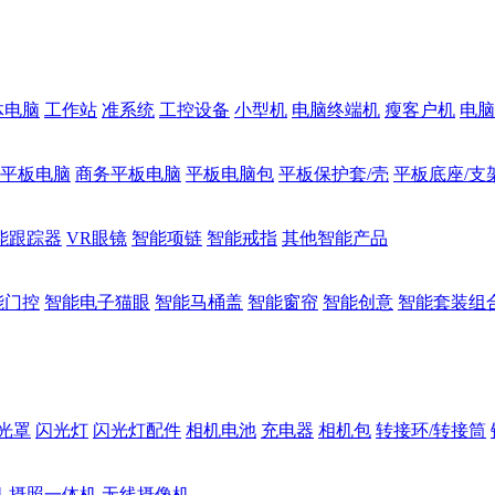
体电脑
工作站
准系统
工控设备
小型机
电脑终端机
瘦客户机
电脑
1平板电脑
商务平板电脑
平板电脑包
平板保护套/壳
平板底座/支
能跟踪器
VR眼镜
智能项链
智能戒指
其他智能产品
能门控
智能电子猫眼
智能马桶盖
智能窗帘
智能创意
智能套装组
光罩
闪光灯
闪光灯配件
相机电池
充电器
相机包
转接环/转接筒
机
摄照一体机
无线摄像机