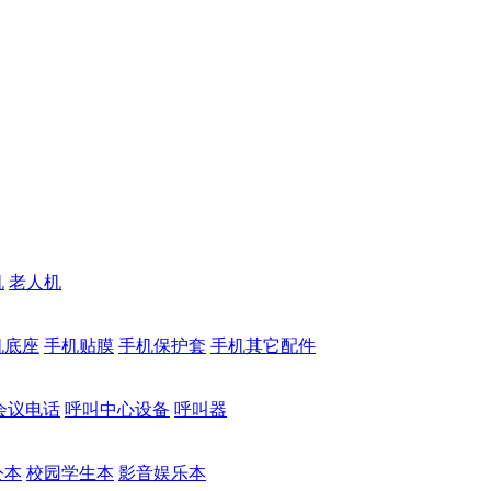
机
老人机
机底座
手机贴膜
手机保护套
手机其它配件
会议电话
呼叫中心设备
呼叫器
公本
校园学生本
影音娱乐本