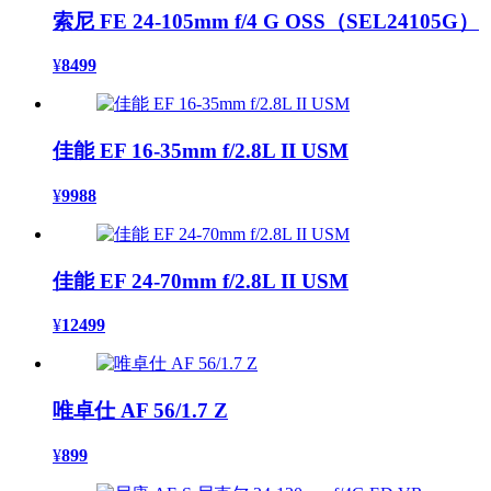
索尼 FE 24-105mm f/4 G OSS（SEL24105G）
¥
8499
佳能 EF 16-35mm f/2.8L II USM
¥
9988
佳能 EF 24-70mm f/2.8L II USM
¥
12499
唯卓仕 AF 56/1.7 Z
¥
899