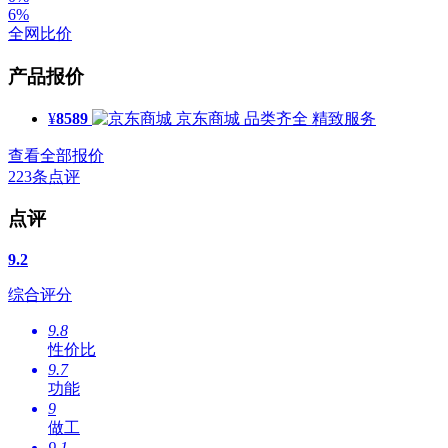
6%
全网比价
产品报价
¥
8589
京东商城
品类齐全 精致服务
查看全部报价
223
条点评
点评
9.2
综合评分
9.8
性价比
9.7
功能
9
做工
9.1