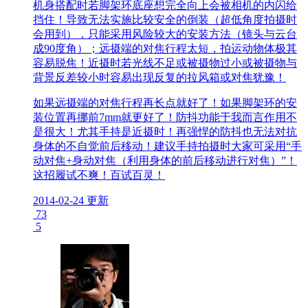
机身搭配时若脚架环底座想完全向上会被相机的内闪给
挡住！导致无法实施比较安全的倒装（超低角度拍摄时
会用到），只能采用风险较大的安装方法（镜头与云台
成90度角）；远摄端的对焦行程太短，拍运动物体极其
容易脱焦！近摄时若光线不足或被摄物过小或被摄物与
背景反差较小时容易出现反复的拉风箱或对焦犹豫！
如果远摄端的对焦行程再长点就好了！如果脚架环的安
装位置再挪前7mm就更好了！防抖功能于我而言作用不
是很大！尤其手持是近摄时！再强悍的防抖也无法对抗
身体的不自觉前后移动！建议手持拍摄时大家可采用“手
动对焦+身动对焦（利用身体的前后移动进行对焦）”！
这招履试不爽！百试百灵！
2014-02-24 更新
73
5