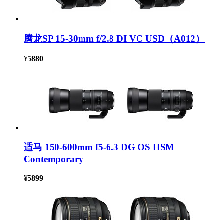
腾龙SP 15-30mm f/2.8 DI VC USD（A012）
¥
5880
适马 150-600mm f5-6.3 DG OS HSM
Contemporary
¥
5899