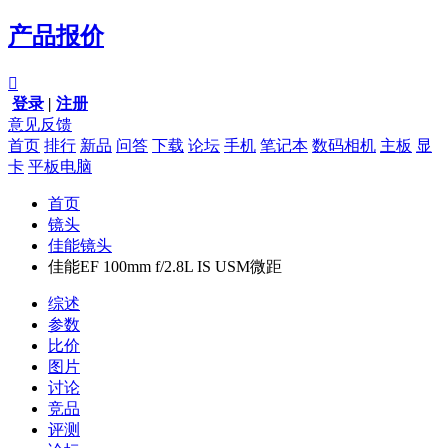
产品报价

登录
|
注册
意见反馈
首页
排行
新品
问答
下载
论坛
手机
笔记本
数码相机
主板
显
卡
平板电脑
首页
镜头
佳能镜头
佳能EF 100mm f/2.8L IS USM微距
综述
参数
比价
图片
讨论
竞品
评测