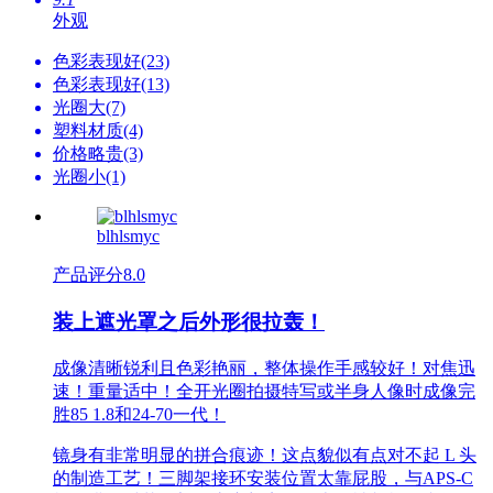
外观
色彩表现好(23)
色彩表现好(13)
光圈大(7)
塑料材质(4)
价格略贵(3)
光圈小(1)
blhlsmyc
产品评分
8.0
装上遮光罩之后外形很拉轰！
成像清晰锐利且色彩艳丽，整体操作手感较好！对焦迅
速！重量适中！全开光圈拍摄特写或半身人像时成像完
胜85 1.8和24-70一代！
镜身有非常明显的拼合痕迹！这点貌似有点对不起 L 头
的制造工艺！三脚架接环安装位置太靠屁股，与APS-C