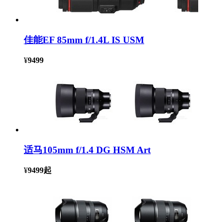
佳能EF 85mm f/1.4L IS USM
¥
9499
适马105mm f/1.4 DG HSM Art
¥
9499
起