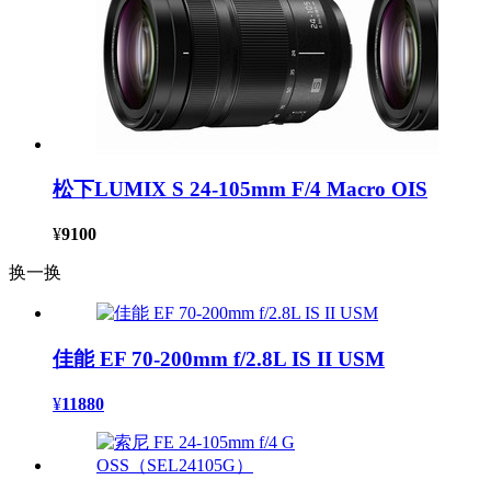
松下LUMIX S 24-105mm F/4 Macro OIS
¥
9100
换一换
佳能 EF 70-200mm f/2.8L IS II USM
¥
11880