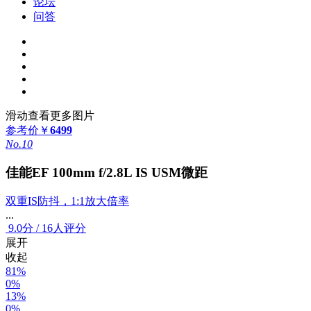
论坛
问答
滑动查看更多图片
参考价
￥
6499
No.10
佳能EF 100mm f/2.8L IS USM微距
双重IS防抖，1:1放大倍率
...
9.0
分
/
16人评分
展开
收起
81%
0%
13%
0%