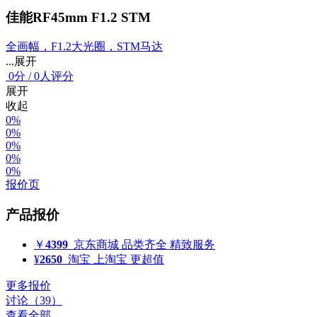
佳能RF45mm F1.2 STM
全画幅，F1.2大光圈，STM马达
...展开
0
分
/
0人评分
展开
收起
0%
0%
0%
0%
0%
报价页
产品报价
￥
4399
京东商城
品类齐全 精致服务
¥
2650
淘宝
上淘宝 更超值
更多报价
讨论（39）
查看全部