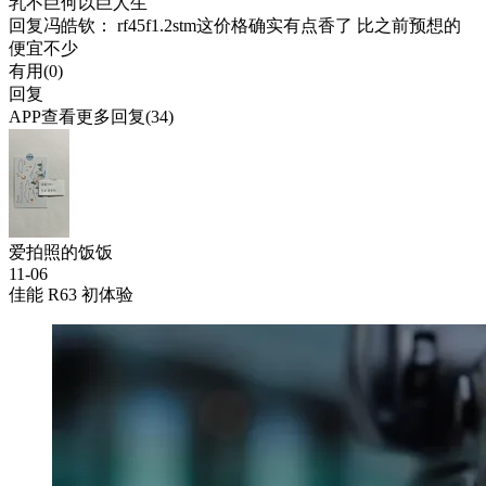
乳不巨何以巨人生
回复
冯皓钦
： rf45f1.2stm这价格确实有点香了 比之前预想的
便宜不少
有用(
0
)
回复
APP查看更多回复(34)
爱拍照的饭饭
11-06
佳能 R63 初体验