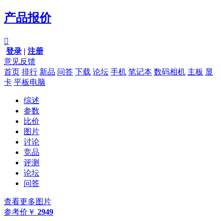
产品报价

登录
|
注册
意见反馈
首页
排行
新品
问答
下载
论坛
手机
笔记本
数码相机
主板
显
卡
平板电脑
综述
参数
比价
图片
讨论
竞品
评测
论坛
问答
查看更多图片
参考价
￥
2949