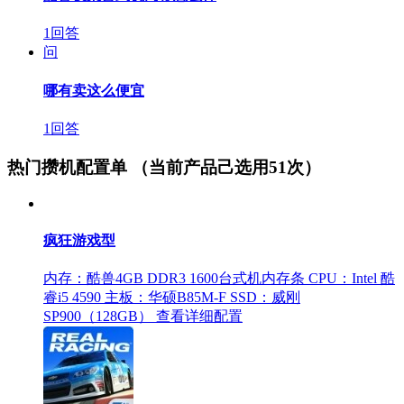
1回答
问
哪有卖这么便宜
1回答
热门攒机配置单
（当前产品己选用51次）
疯狂游戏型
内存：酷兽4GB DDR3 1600台式机内存条
CPU：Intel 酷
睿i5 4590
主板：华硕B85M-F
SSD：威刚
SP900（128GB）
查看详细配置