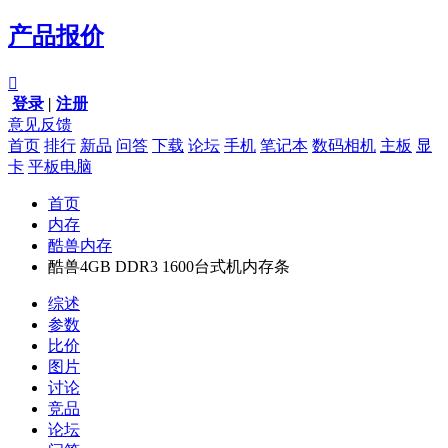
产品报价

登录
|
注册
意见反馈
首页
排行
新品
问答
下载
论坛
手机
笔记本
数码相机
主板
显
卡
平板电脑
首页
内存
酷兽内存
酷兽4GB DDR3 1600台式机内存条
综述
参数
比价
图片
讨论
竞品
论坛