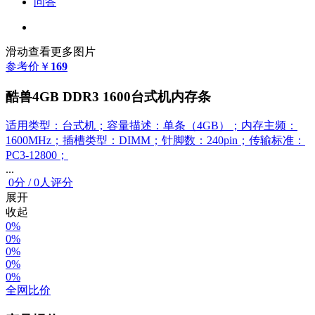
问答
滑动查看更多图片
参考价
￥
169
酷兽4GB DDR3 1600台式机内存条
适用类型：台式机；容量描述：单条（4GB）；内存主频：
1600MHz；插槽类型：DIMM；针脚数：240pin；传输标准：
PC3-12800；
...
0
分
/
0人评分
展开
收起
0%
0%
0%
0%
0%
全网比价