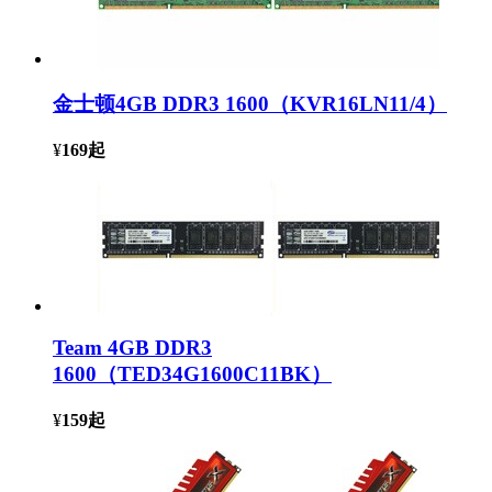
金士顿4GB DDR3 1600（KVR16LN11/4）
¥
169
起
Team 4GB DDR3
1600（TED34G1600C11BK）
¥
159
起