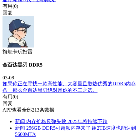
有用(
0
)
回复
旗舰卡玩扫雷
金百达黑刃 DDR5
03-08
如果你正在寻找一款高性能、大容量且散热优秀的DDR5内存
条，那么金百达黑刃绝对是你的不二之选。
有用(
0
)
回复
APP查看全部213条数据
新闻
内存价格反弹失败 2025年将持续下跌
新闻
256GB DDR5可超频内存来了 组2TB速度也能达到
5600MT/s