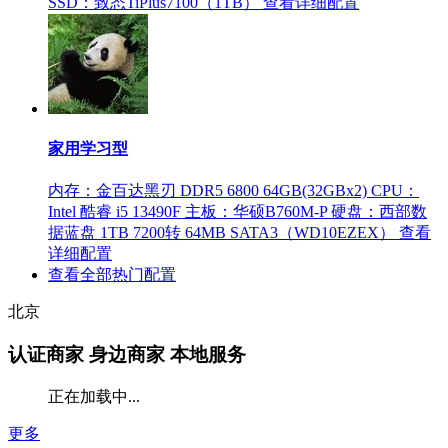
SSD：致态TiPlus7100（1TB）
查看详细配置
家用学习型
内存：金百达黑刃 DDR5 6800 64GB(32GBx2)
CPU：
Intel 酷睿 i5 13490F
主板：华硕B760M-P
硬盘：西部数
据蓝盘 1TB 7200转 64MB SATA3（WD10EZEX）
查看
详细配置
查看全部热门配置
北京
认证商家
身边商家 本地服务
正在加载中...
更多