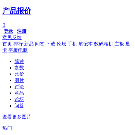
产品报价

登录
|
注册
意见反馈
首页
排行
新品
问答
下载
论坛
手机
笔记本
数码相机
主板
显
卡
平板电脑
综述
参数
比价
图片
讨论
竞品
论坛
问答
查看更多图片
热门