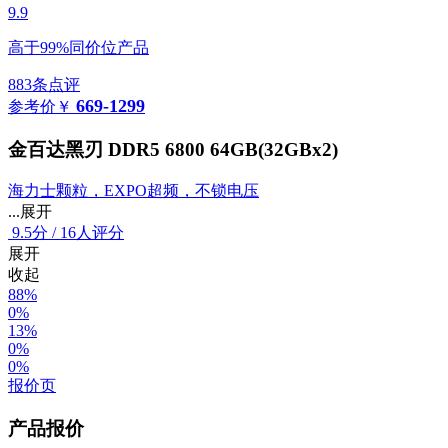
9.9
高于99%同价位产品
883条点评
669-1299
参考价
￥
金百达黑刃 DDR5 6800 64GB(32GBx2)
海力士颗粒，EXPO超频，不锁电压
...展开
9.5
分
/
16人评分
展开
收起
88%
0%
13%
0%
0%
报价页
产品报价