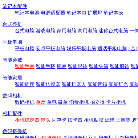
笔记本配件
笔记本电池
电源适配器
笔记本包
扩展坞
笔记本膜
台式整机
台式电脑
游戏电脑
家用电脑
商用电脑
迷你台式电脑
一
平板电脑
平板电脑
安卓平板电脑
娱乐平板电脑
通话平板电脑
2合
智能穿戴
智能手表
智能手环
腕表
智能眼镜
智能头箍
智能服饰
智
智能家居
智能插座
智能传感器
智能机器人
智能音箱
智能灯光
智
数码相机
数码相机
单反
单电
微单
消费相机
拍立得
卡片相机
相机配件
相机稳定器
镜头
闪存卡
读卡器
相机贴膜
滤镜
三脚架
遮
数码摄像机
数码摄像机
4K摄像机
高清摄像机
运动摄像机
闪存摄像