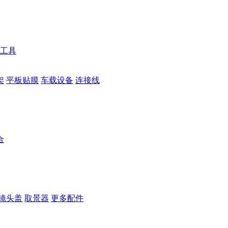
工具
架
平板贴膜
车载设备
连接线
合
镜头盖
取景器
更多配件