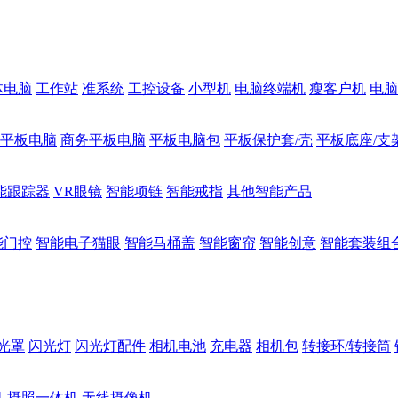
体电脑
工作站
准系统
工控设备
小型机
电脑终端机
瘦客户机
电脑
1平板电脑
商务平板电脑
平板电脑包
平板保护套/壳
平板底座/支
能跟踪器
VR眼镜
智能项链
智能戒指
其他智能产品
能门控
智能电子猫眼
智能马桶盖
智能窗帘
智能创意
智能套装组
光罩
闪光灯
闪光灯配件
相机电池
充电器
相机包
转接环/转接筒
机
摄照一体机
无线摄像机