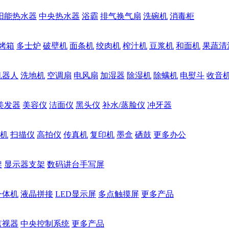
阳能热水器
中央热水器
浴霸
排气换气扇
洗碗机
消毒柜
烤箱
多士炉
破壁机
面条机
绞肉机
榨汁机
豆浆机
和面机
果蔬清
机器人
洗地机
空调扇
电风扇
加湿器
除湿机
除螨机
电熨斗
收音
美发器
美容仪
洁面仪
黑头仪
补水/蒸脸仪
冲牙器
机
扫描仪
高拍仪
传真机
复印机
墨盒
硒鼓
更多办公
架
显示器支架
数码讲台手写屏
一体机
液晶拼接
LED显示屏
多点触摸屏
更多产品
监视器
中央控制系统
更多产品