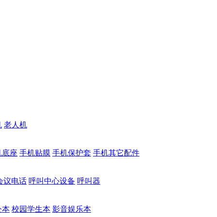
机
老人机
机底座
手机贴膜
手机保护套
手机其它配件
会议电话
呼叫中心设备
呼叫器
公本
校园学生本
影音娱乐本