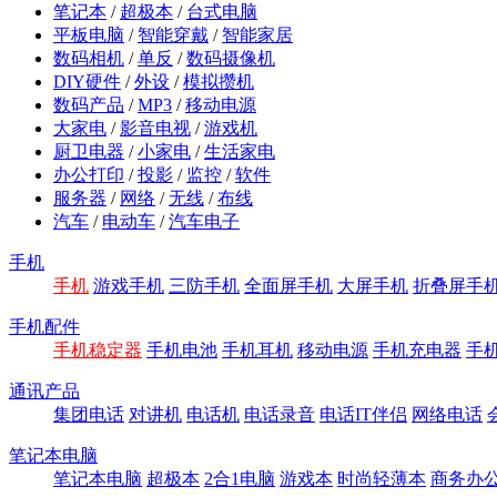
笔记本
/
超极本
/
台式电脑
平板电脑
/
智能穿戴
/
智能家居
数码相机
/
单反
/
数码摄像机
DIY硬件
/
外设
/
模拟攒机
数码产品
/
MP3
/
移动电源
大家电
/
影音电视
/
游戏机
厨卫电器
/
小家电
/
生活家电
办公打印
/
投影
/
监控
/
软件
服务器
/
网络
/
无线
/
布线
汽车
/
电动车
/
汽车电子
手机
手机
游戏手机
三防手机
全面屏手机
大屏手机
折叠屏手
手机配件
手机稳定器
手机电池
手机耳机
移动电源
手机充电器
手
通讯产品
集团电话
对讲机
电话机
电话录音
电话IT伴侣
网络电话
笔记本电脑
笔记本电脑
超极本
2合1电脑
游戏本
时尚轻薄本
商务办