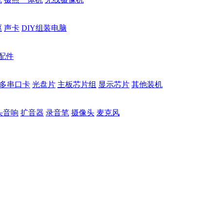
驱
声卡
DIY组装电脑
配件
多串口卡
光盘片
主板芯片组
显示芯片
其他装机
头音响
扩音器
录音笔
摄像头
麦克风