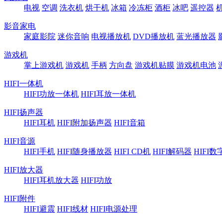
电视
空调
洗衣机
烘干机
冰箱
冷冻柜
酒柜
冰吧
遥控器
影音家电
家庭影院
迷你音响
电视播放机
DVD播放机
蓝光播放器
游戏机
掌上游戏机
游戏机
手柄
方向盘
游戏机贴膜
游戏机电池
HIFI一体机
HIFI功放一体机
HIFI耳放一体机
HIFI扬声器
HIFI耳机
HIFI附加扬声器
HIFI音箱
HIFI音源
HIFI手机
HIFI随身播放器
HIFI CD机
HIFI解码器
HIFI
HIFI放大器
HIFI耳机放大器
HIFI功放
HIFI附件
HIFI避震
HIFI线材
HIFI电源处理