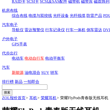
RAID卡
SCSI卡
SCSI及SAS配件
磁带机
磁带库
磁盘阵列
机房布线
综合布线
电缆与双绞线
光纤设备
光纤线缆
防雷产品
P
汽车电子
导航仪
雷达预警仪
行车记录仪
行车一体机
倒车雷达
DV
户外电子
GPS手表
代步出行
电动车
电动自行车
电动平衡车
汽车
新能源
油电混合
SUV
轿车
排行榜
新品
一拍即合
ZOL报价首页
>
耳机
>
荣耀耳机
>
荣耀FlyPods青春版无线耳机