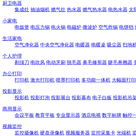
厨卫电器
集成灶
抽油烟机
燃气灶
热水器
燃气热水器
电热水器
太
小家电
电饭煲
电压力锅
电火锅
电磁炉
微波炉
空气炸锅
电饼铛
生活家电
空气净化器
中央空气净化器
电暖器
电暖桌
吸尘器
扫地
个人护理
剃须刀
电吹风
电动牙刷
脱毛器
鼻毛修剪器
睫毛卷翘器
办公打印
打印机
激光打印机
喷墨打印机
多功能一体机
大幅面打印
投影显示
投影机
投影灯泡
投影展台
投影幕布
电子白板
投影机吊
商用显示
会议平板
教育平板
专业显示器
酒店电视
数字标牌
触控
视频监控
监控摄像机
硬盘录像机
视频服务器
监控采集卡
光端机