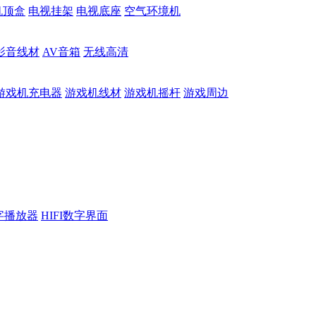
机顶盒
电视挂架
电视底座
空气环境机
影音线材
AV音箱
无线高清
游戏机充电器
游戏机线材
游戏机摇杆
游戏周边
数字播放器
HIFI数字界面