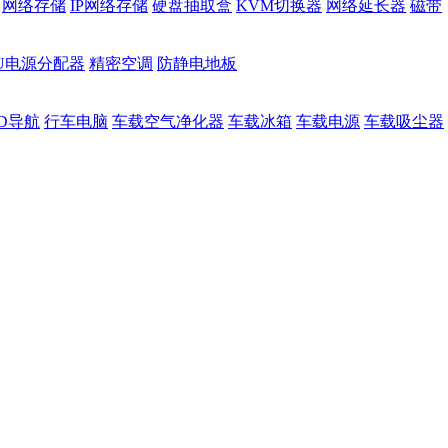
网络存储
IP网络存储
硬盘抽取盒
KVM切换器
网络延长器
磁带
DU电源分配器
精密空调
防静电地板
D导航
行车电脑
车载空气净化器
车载冰箱
车载电源
车载吸尘器