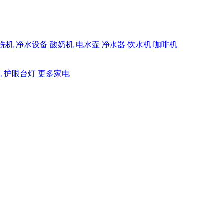
洗机
净水设备
酸奶机
电水壶
净水器
饮水机
咖啡机
机
护眼台灯
更多家电