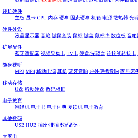
装机硬件
主板
显卡
CPU
内存
硬盘
固态硬盘
机箱
电源
散热器
光
硬件外设
液晶显示器
音箱
键鼠套装
鼠标
键盘
鼠标垫
数位板
音箱
扩展配件
蓝牙适配器
视频采集卡
TV卡
硬盘/光驱盒
连接线转接卡
随身视听
MP3
MP4
移动电源
耳机
蓝牙音响
户外便携音响
家居床
移动存储
U盘
移动硬盘
数码相框
电子教育
翻译机
电子书
电子词典
复读机
电子教育
其他数码
USB HUB
插座/排插
数码配件
大家电