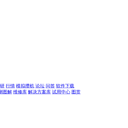
研
行情
模拟攒机
论坛
问答
软件下载
测图解
维修库
解决方案库
试用中心
图赏