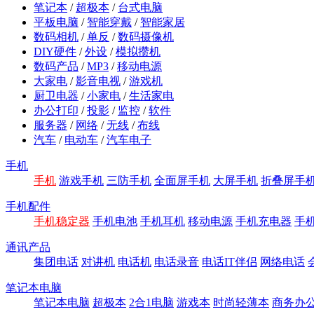
笔记本
/
超极本
/
台式电脑
平板电脑
/
智能穿戴
/
智能家居
数码相机
/
单反
/
数码摄像机
DIY硬件
/
外设
/
模拟攒机
数码产品
/
MP3
/
移动电源
大家电
/
影音电视
/
游戏机
厨卫电器
/
小家电
/
生活家电
办公打印
/
投影
/
监控
/
软件
服务器
/
网络
/
无线
/
布线
汽车
/
电动车
/
汽车电子
手机
手机
游戏手机
三防手机
全面屏手机
大屏手机
折叠屏手
手机配件
手机稳定器
手机电池
手机耳机
移动电源
手机充电器
手
通讯产品
集团电话
对讲机
电话机
电话录音
电话IT伴侣
网络电话
笔记本电脑
笔记本电脑
超极本
2合1电脑
游戏本
时尚轻薄本
商务办