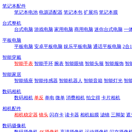
笔记本配件
笔记本电池
电源适配器
笔记本包
扩展坞
笔记本膜
台式整机
台式电脑
游戏电脑
家用电脑
商用电脑
迷你台式电脑
一
平板电脑
平板电脑
安卓平板电脑
娱乐平板电脑
通话平板电脑
2合
智能穿戴
智能手表
智能手环
腕表
智能眼镜
智能头箍
智能服饰
智
智能家居
智能插座
智能传感器
智能机器人
智能音箱
智能灯光
智
数码相机
数码相机
单反
单电
微单
消费相机
拍立得
卡片相机
相机配件
相机稳定器
镜头
闪存卡
读卡器
相机贴膜
滤镜
三脚架
遮
数码摄像机
数码摄像机
4K摄像机
高清摄像机
运动摄像机
闪存摄像