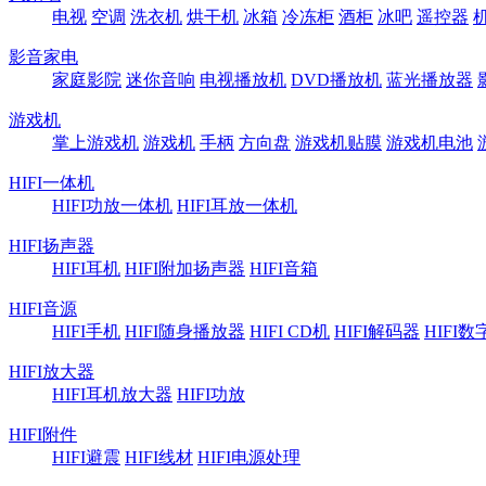
电视
空调
洗衣机
烘干机
冰箱
冷冻柜
酒柜
冰吧
遥控器
影音家电
家庭影院
迷你音响
电视播放机
DVD播放机
蓝光播放器
游戏机
掌上游戏机
游戏机
手柄
方向盘
游戏机贴膜
游戏机电池
HIFI一体机
HIFI功放一体机
HIFI耳放一体机
HIFI扬声器
HIFI耳机
HIFI附加扬声器
HIFI音箱
HIFI音源
HIFI手机
HIFI随身播放器
HIFI CD机
HIFI解码器
HIFI
HIFI放大器
HIFI耳机放大器
HIFI功放
HIFI附件
HIFI避震
HIFI线材
HIFI电源处理