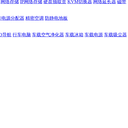
网络存储
IP网络存储
硬盘抽取盒
KVM切换器
网络延长器
磁带
DU电源分配器
精密空调
防静电地板
D导航
行车电脑
车载空气净化器
车载冰箱
车载电源
车载吸尘器