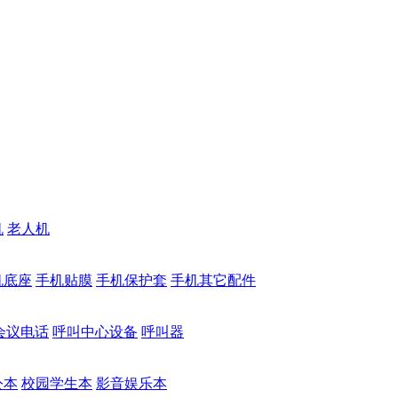
机
老人机
机底座
手机贴膜
手机保护套
手机其它配件
会议电话
呼叫中心设备
呼叫器
公本
校园学生本
影音娱乐本