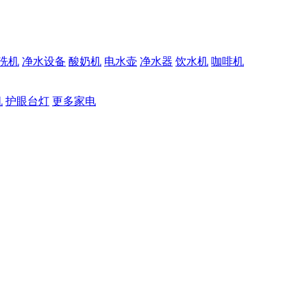
洗机
净水设备
酸奶机
电水壶
净水器
饮水机
咖啡机
机
护眼台灯
更多家电