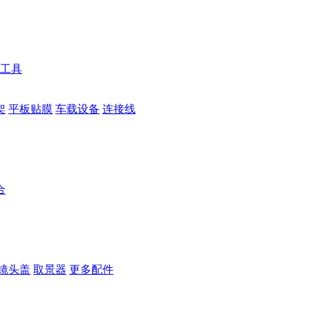
工具
架
平板贴膜
车载设备
连接线
合
镜头盖
取景器
更多配件