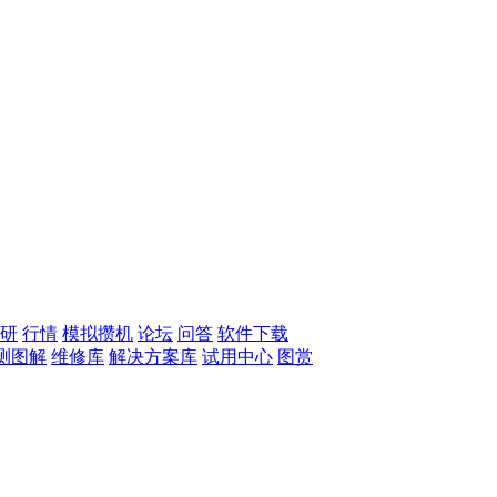
研
行情
模拟攒机
论坛
问答
软件下载
测图解
维修库
解决方案库
试用中心
图赏