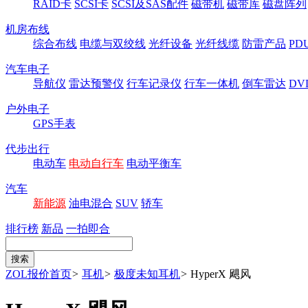
RAID卡
SCSI卡
SCSI及SAS配件
磁带机
磁带库
磁盘阵列
机房布线
综合布线
电缆与双绞线
光纤设备
光纤线缆
防雷产品
P
汽车电子
导航仪
雷达预警仪
行车记录仪
行车一体机
倒车雷达
DV
户外电子
GPS手表
代步出行
电动车
电动自行车
电动平衡车
汽车
新能源
油电混合
SUV
轿车
排行榜
新品
一拍即合
ZOL报价首页
>
耳机
>
极度未知耳机
>
HyperX 飓风