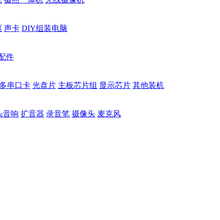
驱
声卡
DIY组装电脑
配件
多串口卡
光盘片
主板芯片组
显示芯片
其他装机
头音响
扩音器
录音笔
摄像头
麦克风