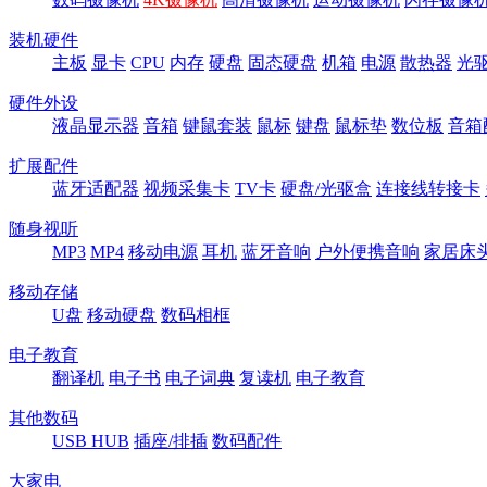
装机硬件
主板
显卡
CPU
内存
硬盘
固态硬盘
机箱
电源
散热器
光
硬件外设
液晶显示器
音箱
键鼠套装
鼠标
键盘
鼠标垫
数位板
音箱
扩展配件
蓝牙适配器
视频采集卡
TV卡
硬盘/光驱盒
连接线转接卡
随身视听
MP3
MP4
移动电源
耳机
蓝牙音响
户外便携音响
家居床
移动存储
U盘
移动硬盘
数码相框
电子教育
翻译机
电子书
电子词典
复读机
电子教育
其他数码
USB HUB
插座/排插
数码配件
大家电