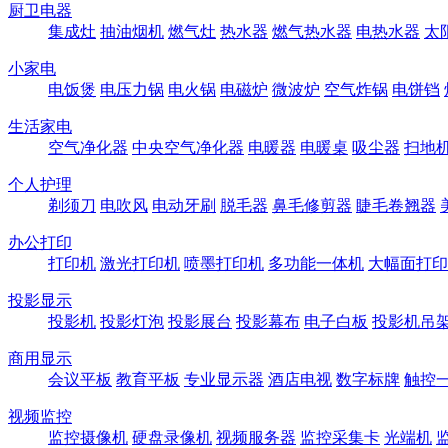
厨卫电器
集成灶
抽油烟机
燃气灶
热水器
燃气热水器
电热水器
太
小家电
电饭煲
电压力锅
电火锅
电磁炉
微波炉
空气炸锅
电饼铛
生活家电
空气净化器
中央空气净化器
电暖器
电暖桌
吸尘器
扫地
个人护理
剃须刀
电吹风
电动牙刷
脱毛器
鼻毛修剪器
睫毛卷翘器
办公打印
打印机
激光打印机
喷墨打印机
多功能一体机
大幅面打印
投影显示
投影机
投影灯泡
投影展台
投影幕布
电子白板
投影机吊
商用显示
会议平板
教育平板
专业显示器
酒店电视
数字标牌
触控
视频监控
监控摄像机
硬盘录像机
视频服务器
监控采集卡
光端机