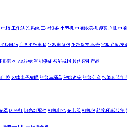
体电脑
工作站
准系统
工控设备
小型机
电脑终端机
瘦客户机
电脑
1平板电脑
商务平板电脑
平板电脑包
平板保护套/壳
平板底座/支
能跟踪器
VR眼镜
智能项链
智能戒指
其他智能产品
能门控
智能电子猫眼
智能马桶盖
智能窗帘
智能创意
智能套装组
光罩
闪光灯
闪光灯配件
相机电池
充电器
相机包
转接环/转接筒
机
摄照一体机
无线摄像机