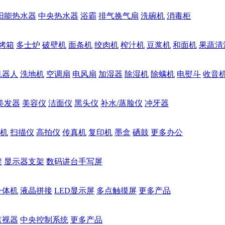
阳能热水器
中央热水器
浴霸
排气换气扇
洗碗机
消毒柜
烤箱
多士炉
破壁机
面条机
绞肉机
榨汁机
豆浆机
和面机
果蔬清
机器人
洗地机
空调扇
电风扇
加湿器
除湿机
除螨机
电熨斗
收音
美发器
美容仪
洁面仪
黑头仪
补水/蒸脸仪
冲牙器
机
扫描仪
高拍仪
传真机
复印机
墨盒
硒鼓
更多办公
架
显示器支架
数码讲台手写屏
一体机
液晶拼接
LED显示屏
多点触摸屏
更多产品
监视器
中央控制系统
更多产品