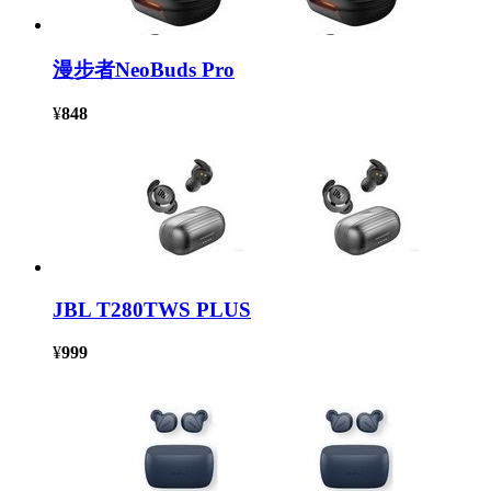
漫步者NeoBuds Pro
¥
848
JBL T280TWS PLUS
¥
999