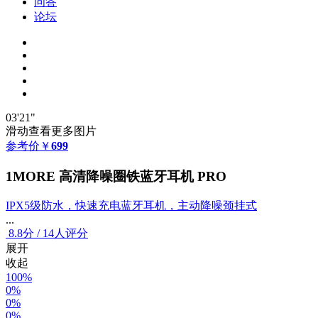
问答
论坛
03'21"
滑动查看更多图片
参考价
￥
699
1MORE 高清降噪圈铁蓝牙耳机 PRO
IPX5级防水，快速充电蓝牙耳机，主动降噪颈挂式
...
8.8
分
/
14人评分
展开
收起
100%
0%
0%
0%