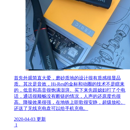
首先外观简直大爱，磨砂质地的设计很有质感很显品
质。其次是音效，Hi-Res的金标和动圈的技术不是瞎来
的，低音和高音很饱满澎湃。买下来先跟媳妇打了个电
话，通话很顺畅没有断链的情况，人声的还原度也很
高。降噪效果很强，在地铁上听歌很安静，超级放松。
还送了无线充电盘可以给手机充电。
2020-04-03 更新
1