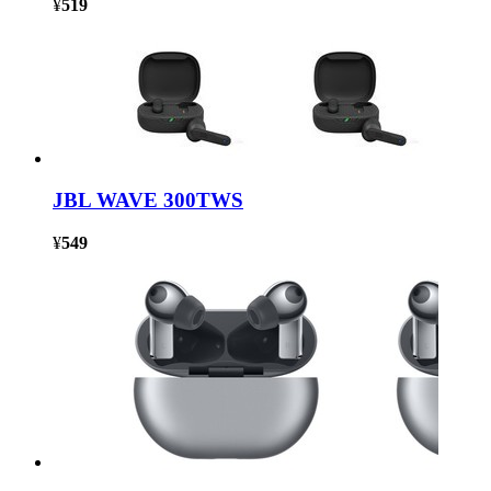
¥
519
JBL WAVE 300TWS
¥
549