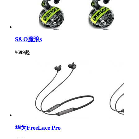
S&O魔浪s
¥
699
起
华为FreeLace Pro