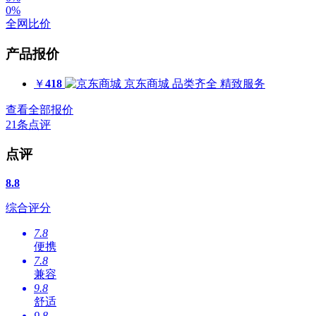
0%
全网比价
产品报价
￥
418
京东商城
品类齐全 精致服务
查看全部报价
21
条点评
点评
8.8
综合评分
7.8
便携
7.8
兼容
9.8
舒适
9.8