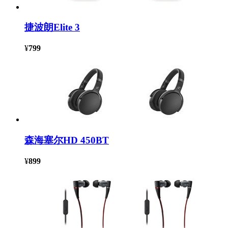
捷波朗Elite 3
¥
799
森海塞尔HD 450BT
¥
899