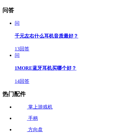
问答
问
千元左右什么耳机音质最好？
13回答
问
1MORE蓝牙耳机买哪个好？
14回答
热门配件
掌上游戏机
手柄
方向盘