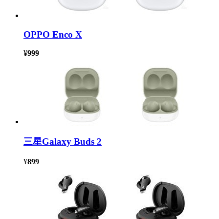
OPPO Enco X
¥
999
三星Galaxy Buds 2
¥
899