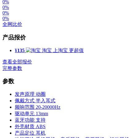
0%
0%
0%
0%
全网比价
产品报价
¥
135
淘宝
上淘宝 更超值
查看全部报价
完整参数
参数
发声原理
动圈
佩戴方式
半入耳式
频响范围
20-20000Hz
驱动单元
13mm
蓝牙功能
支持
外壳材质
ABS
产品定位
耳机