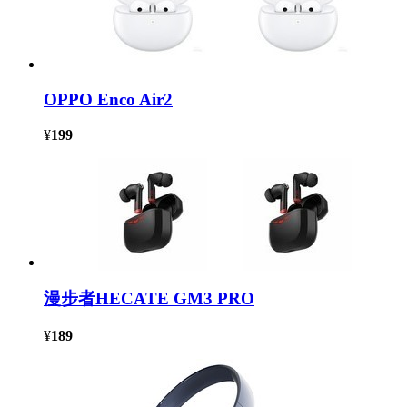
OPPO Enco Air2
¥
199
漫步者HECATE GM3 PRO
¥
189