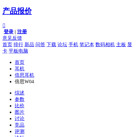
产品报价

登录
|
注册
意见反馈
首页
排行
新品
问答
下载
论坛
手机
笔记本
数码相机
主板
显
卡
平板电脑
首页
耳机
倍思耳机
倍思W04
综述
参数
比价
图片
讨论
竞品
评测