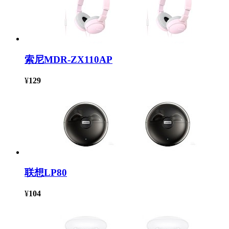
索尼MDR-ZX110AP
¥
129
联想LP80
¥
104