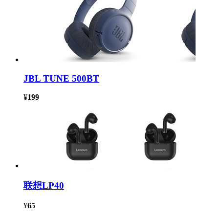
JBL TUNE 500BT
¥
199
联想LP40
¥
65