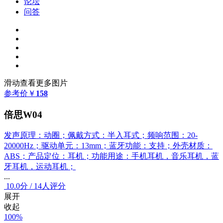
论坛
问答
滑动查看更多图片
参考价
￥
158
倍思W04
发声原理：动圈；佩戴方式：半入耳式；频响范围：20-
20000Hz；驱动单元：13mm；蓝牙功能：支持；外壳材质：
ABS；产品定位：耳机；功能用途：手机耳机，音乐耳机，蓝
牙耳机，运动耳机；
...
10.0
分
/
14人评分
展开
收起
100%