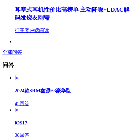
耳塞式耳机性价比高榜单 主动降噪+LDAC解
码发烧友刚需
打开客户端阅读
全部问答
问答
问
2024款SRM鑫源E3豪华型
45回答
问
iOS17
38回答