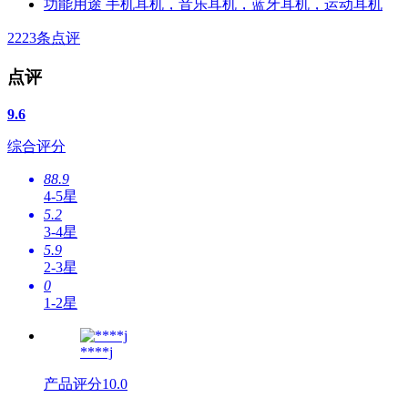
功能用途
手机耳机，音乐耳机，蓝牙耳机，运动耳机
2223
条点评
点评
9.6
综合评分
88.9
4-5星
5.2
3-4星
5.9
2-3星
0
1-2星
****j
产品评分
10.0