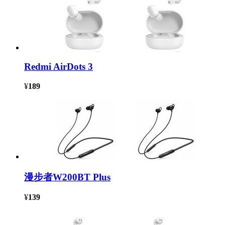
Redmi AirDots 3
¥
189
漫步者W200BT Plus
¥
139