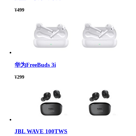
¥
499
华为FreeBuds 3i
¥
299
JBL WAVE 100TWS