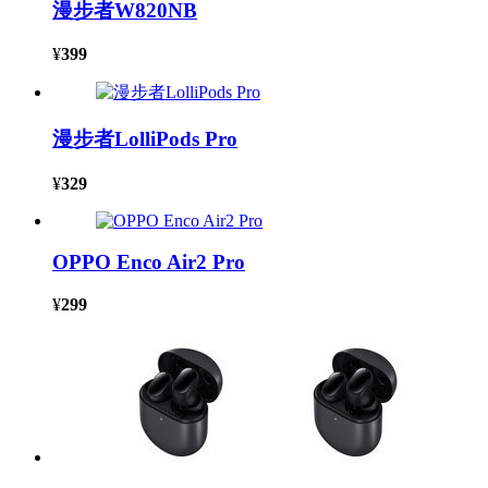
漫步者W820NB
¥
399
漫步者LolliPods Pro
¥
329
OPPO Enco Air2 Pro
¥
299