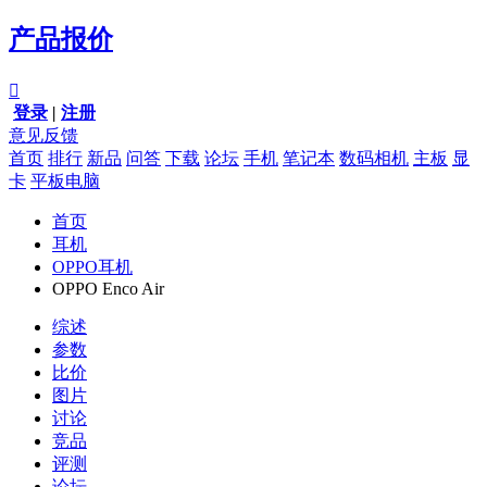
产品报价

登录
|
注册
意见反馈
首页
排行
新品
问答
下载
论坛
手机
笔记本
数码相机
主板
显
卡
平板电脑
首页
耳机
OPPO耳机
OPPO Enco Air
综述
参数
比价
图片
讨论
竞品
评测
论坛