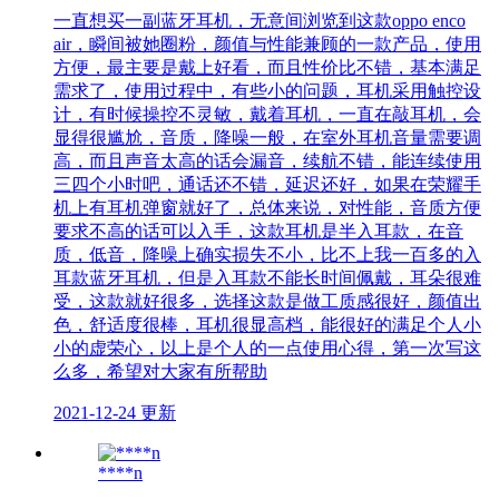
一直想买一副蓝牙耳机，无意间浏览到这款oppo enco
air，瞬间被她圈粉，颜值与性能兼顾的一款产品，使用
方便，最主要是戴上好看，而且性价比不错，基本满足
需求了，使用过程中，有些小的问题，耳机采用触控设
计，有时候操控不灵敏，戴着耳机，一直在敲耳机，会
显得很尴尬，音质，降噪一般，在室外耳机音量需要调
高，而且声音太高的话会漏音，续航不错，能连续使用
三四个小时吧，通话还不错，延迟还好，如果在荣耀手
机上有耳机弹窗就好了，总体来说，对性能，音质方便
要求不高的话可以入手，这款耳机是半入耳款，在音
质，低音，降噪上确实损失不小，比不上我一百多的入
耳款蓝牙耳机，但是入耳款不能长时间佩戴，耳朵很难
受，这款就好很多，选择这款是做工质感很好，颜值出
色，舒适度很棒，耳机很显高档，能很好的满足个人小
小的虚荣心，以上是个人的一点使用心得，第一次写这
么多，希望对大家有所帮助
2021-12-24 更新
****n