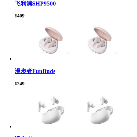
飞利浦SHP9500
¥
409
漫步者FunBuds
¥
249