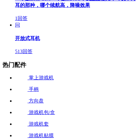
耳的那种，哪个续航高，降噪效果
1回答
问
开放式耳机
513回答
热门配件
掌上游戏机
手柄
方向盘
游戏机包/盒
游戏机套
游戏机贴膜