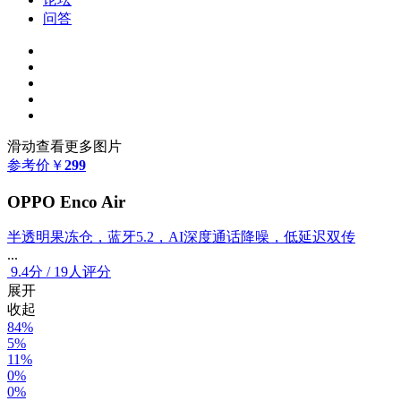
问答
滑动查看更多图片
参考价
￥
299
OPPO Enco Air
半透明果冻仓，蓝牙5.2，AI深度通话降噪，低延迟双传
...
9.4
分
/
19人评分
展开
收起
84%
5%
11%
0%
0%