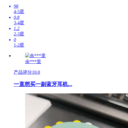
98
4-5星
0.8
3-4星
1.2
2-3星
0
1-2星
余***里
产品评分
10.0
一直想买一副蓝牙耳机...