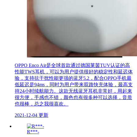
OPPO Enco Air是全球首款通过德国莱茵TUV认证的高
性能TWS耳机，可以为用户提供很好的稳定性和延迟体
验，支持抗干扰性能更强的蓝牙5.2，配合OPPO手机最
低延迟是94ms，同时为用户带来双路快充体验，最高支
持24小时续航能力。这款无线蓝牙耳机非常好，用起来
很方便，手感也不错，颜色也有很多种可以选择，音质
也很棒，总之我很喜欢。
2021-12-04 更新
R***-