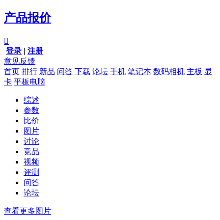
产品报价

登录
|
注册
意见反馈
首页
排行
新品
问答
下载
论坛
手机
笔记本
数码相机
主板
显
卡
平板电脑
综述
参数
比价
图片
讨论
竞品
视频
评测
问答
论坛
查看更多图片