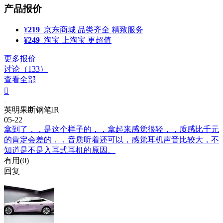
产品报价
¥
219
京东商城
品类齐全 精致服务
¥
249
淘宝
上淘宝 更超值
更多报价
讨论（133）
查看全部

英明果断钢笔iR
05-22
拿到了，，是这个样子的，，拿起来感觉很轻，，质感比千元
的肯定会差的，，音质听着还可以，感觉耳机声音比较大，不
知道是不是入耳式耳机的原因。
有用(
0
)
回复