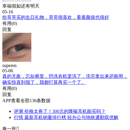
幸福假如还有明天
05-16
给哥哥买的生日礼物，哥哥很喜欢，看着颜值也很好
有用(
0
)
回复
superen
05-06
真的无敌，忘短裤里，扔洗衣机里洗了，洗完拿出来还能用，
确实惊喜到我了，我都打算再买一个了。
有用(
0
)
回复
APP查看全部136条数据
评测
价格太卷了！300元的降噪耳机能买吗？
行情
最新耳机销量排行榜 轻办公与地铁通勤双优解
换一批
