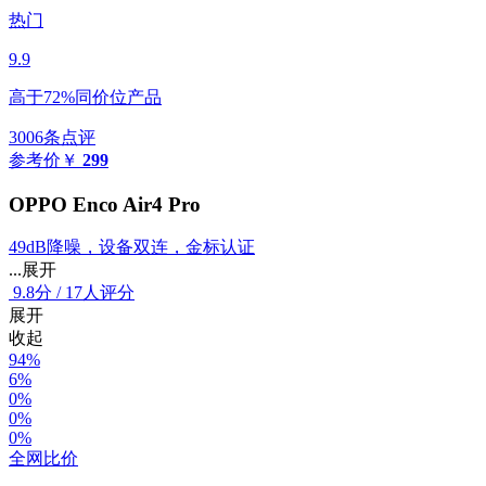
热门
9.9
高于72%同价位产品
3006条点评
参考价
￥
299
OPPO Enco Air4 Pro
49dB降噪，设备双连，金标认证
...展开
9.8
分
/
17人评分
展开
收起
94%
6%
0%
0%
0%
全网比价