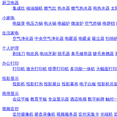
厨卫电器
集成灶
抽油烟机
燃气灶
热水器
燃气热水器
电热水器
太
小家电
电饭煲
电压力锅
电火锅
电磁炉
微波炉
空气炸锅
电饼铛
生活家电
空气净化器
中央空气净化器
电暖器
电暖桌
吸尘器
扫地
个人护理
剃须刀
电吹风
电动牙刷
脱毛器
鼻毛修剪器
睫毛卷翘器
办公打印
打印机
激光打印机
喷墨打印机
多功能一体机
大幅面打印
投影显示
投影机
投影灯泡
投影展台
投影幕布
电子白板
投影机吊
商用显示
会议平板
教育平板
专业显示器
酒店电视
数字标牌
触控
视频监控
监控摄像机
硬盘录像机
视频服务器
监控采集卡
光端机