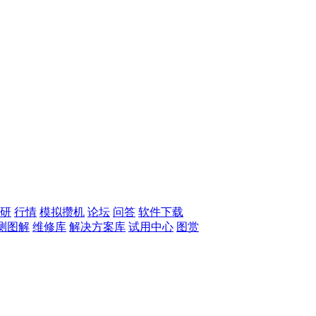
研
行情
模拟攒机
论坛
问答
软件下载
测图解
维修库
解决方案库
试用中心
图赏