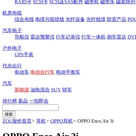
RAID卡
SCSI卡
SCSI及SAS配件
磁带机
磁带库
磁盘阵列
机房布线
综合布线
电缆与双绞线
光纤设备
光纤线缆
防雷产品
P
汽车电子
导航仪
雷达预警仪
行车记录仪
行车一体机
倒车雷达
DV
户外电子
GPS手表
代步出行
电动车
电动自行车
电动平衡车
汽车
新能源
油电混合
SUV
轿车
排行榜
新品
一拍即合
ZOL报价首页
>
耳机
>
OPPO耳机
>
OPPO Enco Air 3i