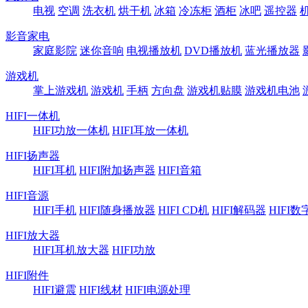
电视
空调
洗衣机
烘干机
冰箱
冷冻柜
酒柜
冰吧
遥控器
影音家电
家庭影院
迷你音响
电视播放机
DVD播放机
蓝光播放器
游戏机
掌上游戏机
游戏机
手柄
方向盘
游戏机贴膜
游戏机电池
HIFI一体机
HIFI功放一体机
HIFI耳放一体机
HIFI扬声器
HIFI耳机
HIFI附加扬声器
HIFI音箱
HIFI音源
HIFI手机
HIFI随身播放器
HIFI CD机
HIFI解码器
HIFI
HIFI放大器
HIFI耳机放大器
HIFI功放
HIFI附件
HIFI避震
HIFI线材
HIFI电源处理