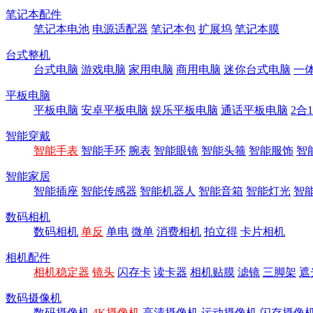
笔记本配件
笔记本电池
电源适配器
笔记本包
扩展坞
笔记本膜
台式整机
台式电脑
游戏电脑
家用电脑
商用电脑
迷你台式电脑
一
平板电脑
平板电脑
安卓平板电脑
娱乐平板电脑
通话平板电脑
2合
智能穿戴
智能手表
智能手环
腕表
智能眼镜
智能头箍
智能服饰
智
智能家居
智能插座
智能传感器
智能机器人
智能音箱
智能灯光
智
数码相机
数码相机
单反
单电
微单
消费相机
拍立得
卡片相机
相机配件
相机稳定器
镜头
闪存卡
读卡器
相机贴膜
滤镜
三脚架
遮
数码摄像机
数码摄像机
4K摄像机
高清摄像机
运动摄像机
闪存摄像