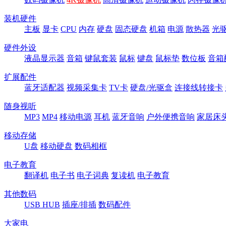
装机硬件
主板
显卡
CPU
内存
硬盘
固态硬盘
机箱
电源
散热器
光
硬件外设
液晶显示器
音箱
键鼠套装
鼠标
键盘
鼠标垫
数位板
音箱
扩展配件
蓝牙适配器
视频采集卡
TV卡
硬盘/光驱盒
连接线转接卡
随身视听
MP3
MP4
移动电源
耳机
蓝牙音响
户外便携音响
家居床
移动存储
U盘
移动硬盘
数码相框
电子教育
翻译机
电子书
电子词典
复读机
电子教育
其他数码
USB HUB
插座/排插
数码配件
大家电