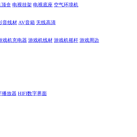
机顶盒
电视挂架
电视底座
空气环境机
影音线材
AV音箱
无线高清
游戏机充电器
游戏机线材
游戏机摇杆
游戏周边
数字播放器
HIFI数字界面