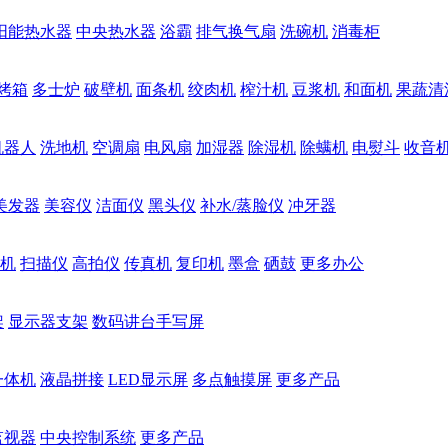
阳能热水器
中央热水器
浴霸
排气换气扇
洗碗机
消毒柜
烤箱
多士炉
破壁机
面条机
绞肉机
榨汁机
豆浆机
和面机
果蔬清
机器人
洗地机
空调扇
电风扇
加湿器
除湿机
除螨机
电熨斗
收音
美发器
美容仪
洁面仪
黑头仪
补水/蒸脸仪
冲牙器
机
扫描仪
高拍仪
传真机
复印机
墨盒
硒鼓
更多办公
架
显示器支架
数码讲台手写屏
一体机
液晶拼接
LED显示屏
多点触摸屏
更多产品
监视器
中央控制系统
更多产品