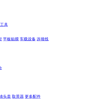
工具
架
平板贴膜
车载设备
连接线
合
镜头盖
取景器
更多配件