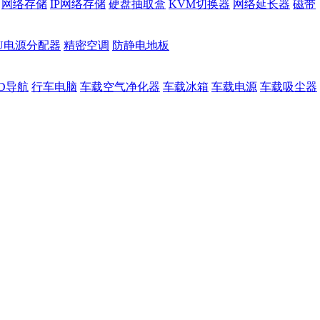
网络存储
IP网络存储
硬盘抽取盒
KVM切换器
网络延长器
磁带
DU电源分配器
精密空调
防静电地板
D导航
行车电脑
车载空气净化器
车载冰箱
车载电源
车载吸尘器