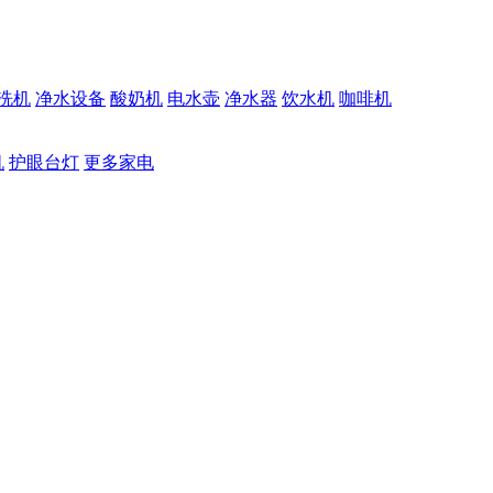
洗机
净水设备
酸奶机
电水壶
净水器
饮水机
咖啡机
机
护眼台灯
更多家电