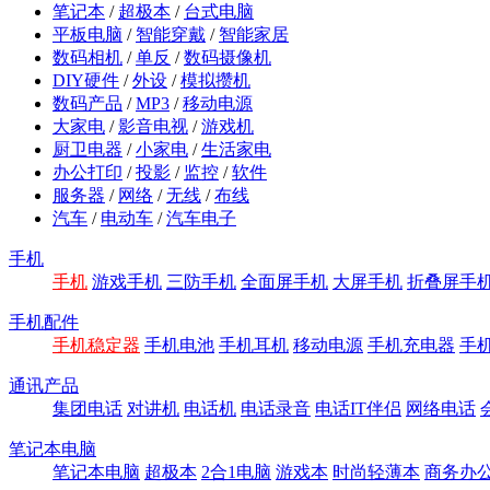
笔记本
/
超极本
/
台式电脑
平板电脑
/
智能穿戴
/
智能家居
数码相机
/
单反
/
数码摄像机
DIY硬件
/
外设
/
模拟攒机
数码产品
/
MP3
/
移动电源
大家电
/
影音电视
/
游戏机
厨卫电器
/
小家电
/
生活家电
办公打印
/
投影
/
监控
/
软件
服务器
/
网络
/
无线
/
布线
汽车
/
电动车
/
汽车电子
手机
手机
游戏手机
三防手机
全面屏手机
大屏手机
折叠屏手
手机配件
手机稳定器
手机电池
手机耳机
移动电源
手机充电器
手
通讯产品
集团电话
对讲机
电话机
电话录音
电话IT伴侣
网络电话
笔记本电脑
笔记本电脑
超极本
2合1电脑
游戏本
时尚轻薄本
商务办