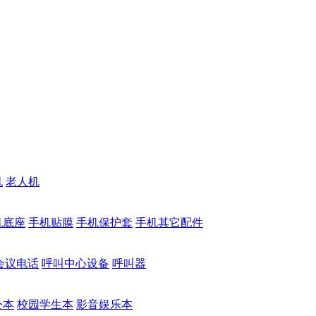
机
老人机
机底座
手机贴膜
手机保护套
手机其它配件
会议电话
呼叫中心设备
呼叫器
公本
校园学生本
影音娱乐本