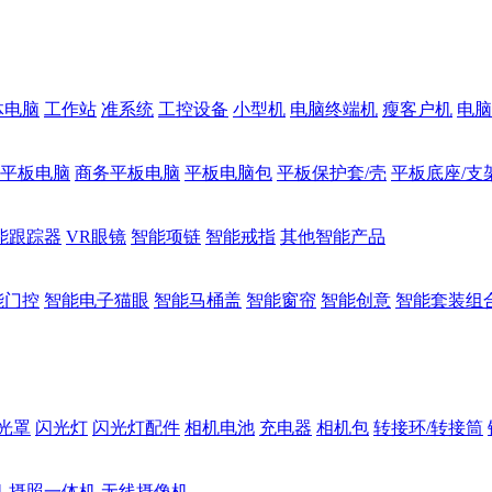
体电脑
工作站
准系统
工控设备
小型机
电脑终端机
瘦客户机
电脑
1平板电脑
商务平板电脑
平板电脑包
平板保护套/壳
平板底座/支
能跟踪器
VR眼镜
智能项链
智能戒指
其他智能产品
能门控
智能电子猫眼
智能马桶盖
智能窗帘
智能创意
智能套装组
光罩
闪光灯
闪光灯配件
相机电池
充电器
相机包
转接环/转接筒
机
摄照一体机
无线摄像机