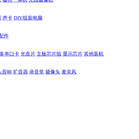
驱
声卡
DIY组装电脑
配件
多串口卡
光盘片
主板芯片组
显示芯片
其他装机
头音响
扩音器
录音笔
摄像头
麦克风