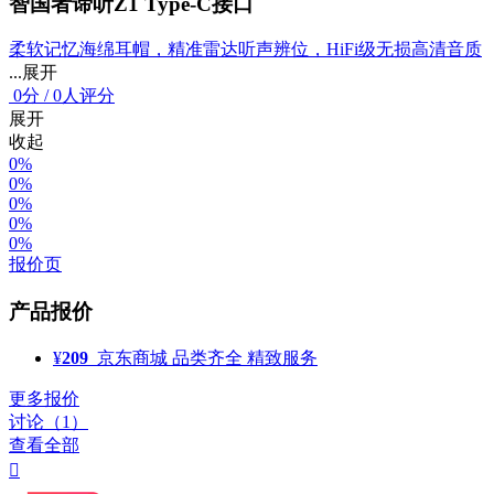
智国者谛听Z1 Type-C接口
柔软记忆海绵耳帽，精准雷达听声辨位，HiFi级无损高清音质
...展开
0
分
/
0人评分
展开
收起
0%
0%
0%
0%
0%
报价页
产品报价
¥
209
京东商城
品类齐全 精致服务
更多报价
讨论（1）
查看全部
