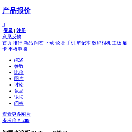
产品报价

登录
|
注册
意见反馈
首页
排行
新品
问答
下载
论坛
手机
笔记本
数码相机
主板
显
卡
平板电脑
综述
参数
比价
图片
讨论
竞品
论坛
问答
查看更多图片
参考价
￥
209